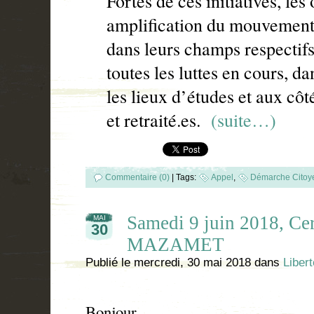
Fortes de ces initiatives, les
amplification du mouvement 
dans leurs champs respectifs
toutes les luttes en cours, da
les lieux d’études et aux côt
et retraité.es.
(suite…)
Commentaire (0)
|
Tags:
Appel
,
Démarche Citoy
Samedi 9 juin 2018, Cer
MAI
30
MAZAMET
Publié le
mercredi, 30 mai 2018
dans
Liber
Bonjour