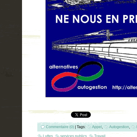
Commentaire (0)
|
Tags:
Appel
,
Autogestion
,
Luttes
,
services publics
,
Travail