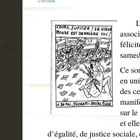
combat
Les 
associ
félici
samed
Ce son
en uni
des ce
manife
sur le
et ell
d’égalité, de justice sociale,