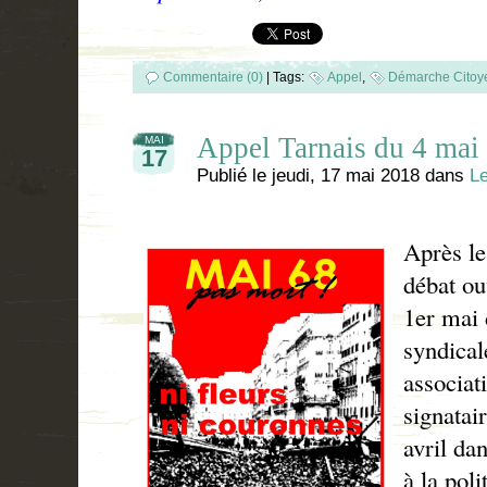
Commentaire (0)
|
Tags:
Appel
,
Démarche Citoy
Appel Tarnais du 4 mai
MAI
17
Publié le
jeudi, 17 mai 2018
dans
Le
Après le
débat ou
1er mai 
syndical
associat
signatai
avril da
à la poli