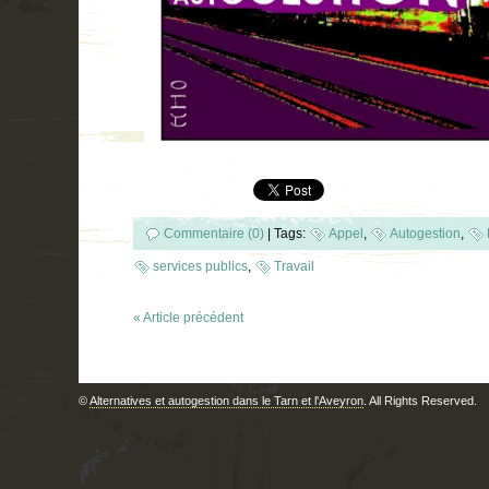
Commentaire (0)
|
Tags:
Appel
,
Autogestion
,
services publics
,
Travail
« Article précédent
©
Alternatives et autogestion dans le Tarn et l'Aveyron
. All Rights Reserved.