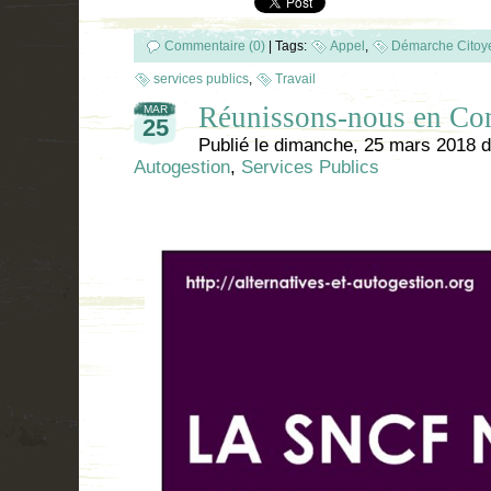
Commentaire (0)
|
Tags:
Appel
,
Démarche Citoy
services publics
,
Travail
Réunissons-nous en Comi
MAR
25
Publié le
dimanche, 25 mars 2018
d
Autogestion
,
Services Publics