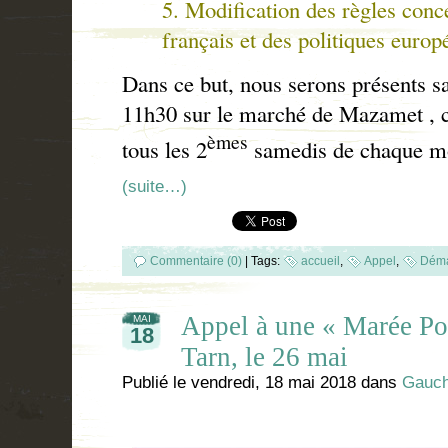
5. Modification des règles conce
français et des politiques europ
Dans ce but, nous serons présents s
11h30 sur le marché de Mazamet , 
èmes
tous les 2
samedis de chaque moi
(suite…)
Commentaire (0)
|
Tags:
accueil
,
Appel
,
Déma
Appel à une « Marée Pop
MAI
18
Tarn, le 26 mai
Publié le
vendredi, 18 mai 2018
dans
Gauch