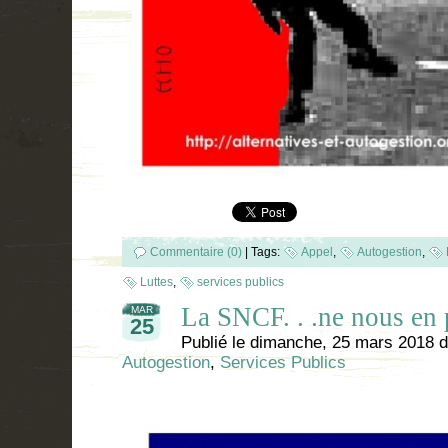
Commentaire (0)
|
Tags:
Appel
,
Autogestion
,
Luttes
,
services publics
La SNCF. . .ne nous en 
MAR
25
Publié le
dimanche, 25 mars 2018
d
Autogestion
,
Services Publics