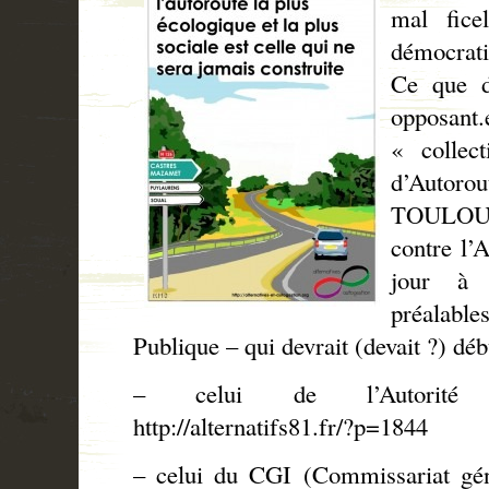
mal fice
démocratie
Ce que d
opposant.
« collec
d’Aut
TOULOU
contre l’A
jour à 
préalabl
Publique – qui devrait (devait ?) dé
– celui de l’Autorité 
http://alternatifs81.fr/?p=1844
– celui du CGI (Commissariat gén