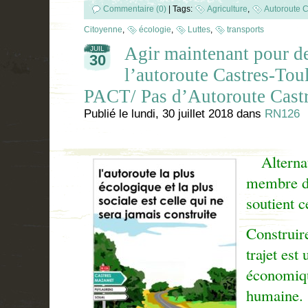
Commentaire (0)
|
Tags:
Agriculture
,
Autoroute C
Citoyenne
,
écologie
,
Luttes
,
transports
Agir maintenant pour de
JUIL
30
l’autoroute Castres-Tou
PACT/ Pas d’Autoroute Cast
Publié le
lundi, 30 juillet 2018
dans
RN126
Alterna
membre d
soutient ce
Construir
trajet est
économiqu
humaine.