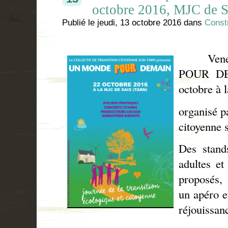
octobre 2016, MJC de 
Publié le
jeudi, 13 octobre 2016
dans
Constr
Venez 
POUR
D
octobre à
organisé pa
citoyenne 
Des stands
adultes et
proposés,
un apéro e
réjouissan