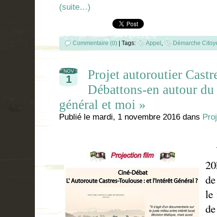
(suite…)
Commentaire (0)
|
Tags:
Appel
,
Démarche Citoy
Projet autoroutier Cast
NOV
1
Débattons-en autour du f
général et moi »
Publié le
mardi, 1 novembre 2016
dans
Proj
Ve
20
de
le
d