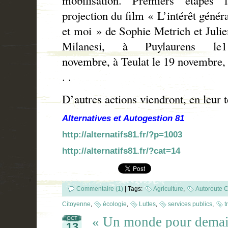
projection du film « L’intérêt génér
et moi » de
Sophie Metrich et Julie
Milanesi
, à Puylaurens le1
novembre, à Teulat le 19 novembre,
. .
D’autres actions viendront, en leur 
Alternatives et Autogestion 81
http://alternatifs81.fr/?p=1003
http://alternatifs81.fr/?cat=14
Commentaire (1)
|
Tags:
Agriculture
,
Autoroute C
Citoyenne
,
écologie
,
Luttes
,
services publics
,
t
« Un monde pour demai
OCT
13