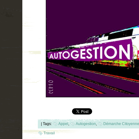
|
Tags:
Appel
,
Autogestion
,
Démarche Citoyenn
Travail