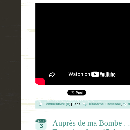
Commentaire (0)
|
Tags:
Démarche Citoyenne
,
d
Auprès de ma Bombe . .
OCT
3