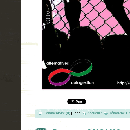
Commentaire (0)
|
Tags:
Accueillir
,
Démarche Ci
OCT