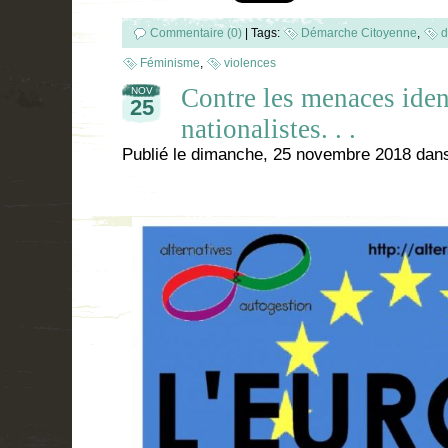
Commentaire (0)
|
Tags:
Démarche Citoyenne
,
d
Féminisme
,
violences
Contre les menaces identi
NOV
25
nationalistes. . .
Publié le
dimanche, 25 novembre 2018
dan