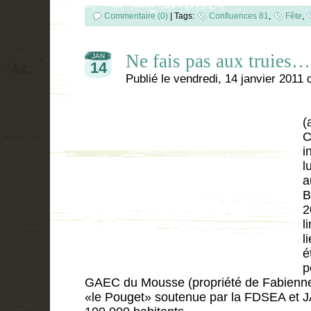
Commentaire (0)
|
Tags:
Confluences 81
,
Fête
,
Ne fais pas aux truies…
JAN
14
Publié le
vendredi, 14 janvier 2011
(
C
i
l
a
B
2
l
l
é
p
GAEC du Mousse (propriété de Fabienne e
«le Pouget» soutenue par la FDSEA et JA