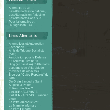
Alternatifs du 38
Les Alternatifs (site national)
Les Alternatifs en Palestine
Les Alternatifs Paris Sud
Pour l'alternative et
l'autogestion – 44
Liens Alternatifs
Alternatives et Autogestion
Faceebook
Amis de Tribune Socialiste
(ATS)
Association pour la Défense
de l'Activité Paysanne
Blog (en castillan) d' Alternatifs
espagnols de Villarobledo
(province de Albacete)
Blog des "Cafés-Repaires" du
Tarn
Du Grain à moudre Saint
Sulpice la Pointe
Et Pourquoi Pas ?
L'ALTERNACTIVISTE
L'ALTERNACTIVISTE (ancien
blog)
La lettre du coquelicot
La Marmite Infernale
Le Père Peinard