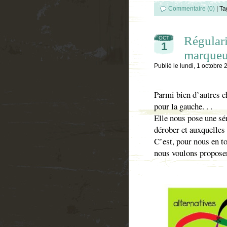
Commentaire (0)
|
Ta
Régulari
OCT
1
marqueur
Publié le
lundi, 1 octobre
Parmi bien d’autres ch
pour la gauche. . .
Elle nous pose une sé
dérober et auxquelles
C’est, pour nous en to
nous voulons proposer