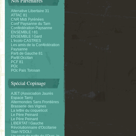
Nos Partenaires
Altenative Libertaire 31
ATTAC 81
CNR Midi Pyrénées
Conf' Paysanne du Tarn
Confédération Paysanne
ENSEMBLE ! 81
ENSEMBLE ! Gard
L'écolo CASTRES
Les amis de la Confédération
Paysanne
Parti de Gauche 81
Partit Occitan
PCF 81
POc
POc Pais Tolosan
Spécial Copinage
AJET (Association Jaurès
Espace Tarn)
Altermondes Sans Frontières
Brasserie des Vignes
La lettre du coquelicot
Le Père Peinard
Le Père Peinard
LIBERTAT ! Gauche
Révolutionnaire d'Occitanie
Stan N'DOLI