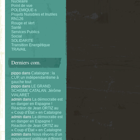
Nucléaire
Point de vue
POLEMIQUE-s
Projets Nuisibles et Inutiles
RN126
Rouge et Vert
Santé
Services Publics
Social
SOLIDARITE
Transition Energétique
TRAVAIL
Derniers com.
pippo
dans
Catalogne : la
CUP, un indépendantisme à
gauche tout
pippo
dans
LE GRAND
SCHISME CATALAN. Jérôme
VIALARET
admin
dans
La démocratie est
en danger en Espagne !
Réaction de Jean ORTIZ au
« Coup d’État » en Catalogne
admin
dans
La démocratie est
en danger en Espagne !
Réaction de Jean ORTIZ au
« Coup d’État » en Catalogne
admin
dans
Nous rêvons d’un
mouvement politique différent.