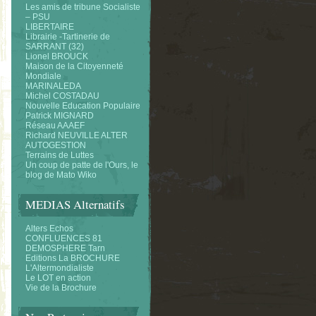
Les amis de tribune Socialiste
– PSU
LIBERTAIRE
Librairie -Tartinerie de
SARRANT (32)
Lionel BROUCK
Maison de la Citoyenneté
Mondiale
MARINALEDA
Michel COSTADAU
Nouvelle Education Populaire
Patrick MIGNARD
Réseau AAAEF
Richard NEUVILLE ALTER
AUTOGESTION
Terrains de Luttes
Un coup de patte de l'Ours, le
blog de Mato Wiko
MEDIAS Alternatifs
Alters Echos
CONFLUENCES 81
DEMOSPHERE Tarn
Editions La BROCHURE
L'Altermondialiste
Le LOT en action
Vie de la Brochure