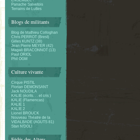
ENSEMBLE !
Panache Salvetois
Terrains de Luttes
Blogs de militants
Blog de Mathieu Colloghan
Chris PERROT (Brest)
Gilles KUNTZ (38)
Jean Pierre MEYER (42)
Magali BRACONNOT (13)
Paul ORIOL
Phil OGM
Culture vivante
Cirque PISTIL
Florian DEMONSANT
Jack NOUDILA
KALIE (écrits. . . et cris )
KALIE (Flamencas)
KALIE 1
KALIE 2
Lionel BROUCK
Nouveau Théatre de la
VIDALBADE (AGUTS 81)
Stan N'DOLI
Fédés des Alters