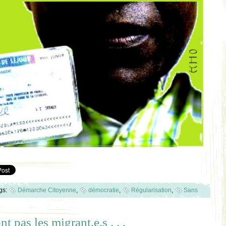
gs:
Démarche Citoyenne
,
démocratie
,
Régularisation
,
Sans
t pas les migrant.e.s . . .