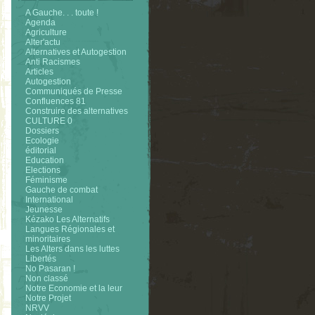
A Gauche. . . toute !
Agenda
Agriculture
Alter'actu
Alternatives et Autogestion
Anti Racismes
Articles
Autogestion
Communiqués de Presse
Confluences 81
Construire des alternatives
CULTURE 0
Dossiers
Ecologie
éditorial
Education
Elections
Féminisme
Gauche de combat
International
Jeunesse
Kézako Les Alternatifs
Langues Régionales et
minoritaires
Les Alters dans les luttes
Libertés
No Pasaran !
Non classé
Notre Economie et la leur
Notre Projet
NRVV