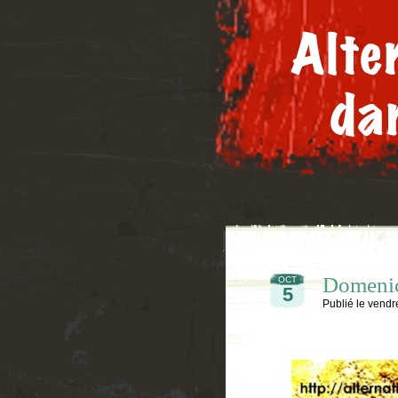
Domeni
OCT
5
Publié le
vendre