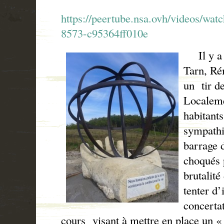
https://peertube.nsa.ovh/videos/wa
8573-c95364ff010e
Il y a p
Tarn, Rém
un tir d
Localem
habitants
sympathis
barrage d
choqués p
brutalité
tenter d
concerta
cours visant à mettre en place un «