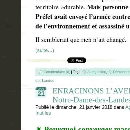
Mais personne i
territoire »durable.
Préfet avait envoyé l’armée contr
de l’environnement et assassiné
Il semblerait que rien n’ait changé.
(suite…)
Commentaire (0)
|
Tags:
Autogestion
,
Démarche 
des Landes
ENRACINONS L’AVENI
JAN
21
Notre-Dame-des-Landes 
Publié le
dimanche, 21 janvier 2018
dans
Ag
Inutiles
✴ Pourquoi converger mass