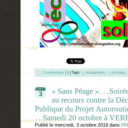
Commentaire (0)
|
Tags:
Autogestion
,
écologie
,
« Sans Péage ». . .Soiré
OCT
3
au recours contre la Déc
Publique du Projet Autorouti
. . Samedi 20 octobre à VER
Publié le
mercredi, 3 octobre 2018
dans
RN