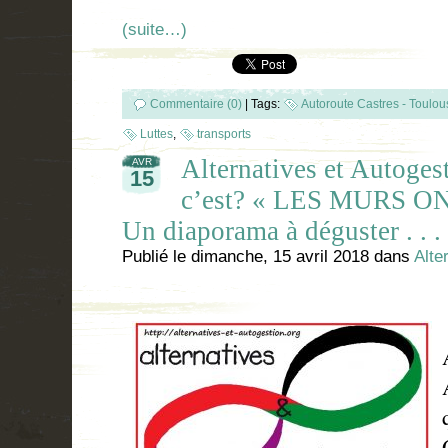
(suite…)
Commentaire (0)
|
Tags:
Autoroute Castres - Toulou
Luttes
,
transports
Alternatives et Autoges
AVR
15
c’est? « LES MURS O
Un diaporama à déguster . . . 
Publié le
dimanche, 15 avril 2018
dans
Alte