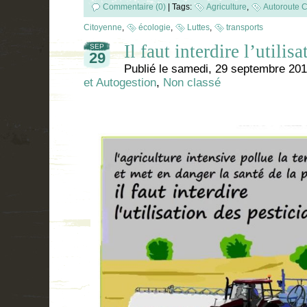
Commentaire (0)
|
Tags:
Agriculture
,
Autoroute C
Citoyenne
,
écologie
,
Luttes
,
transports
Il faut interdire l’utilisa
SEP
29
Publié le
samedi, 29 septembre 20
et Autogestion
,
Non classé