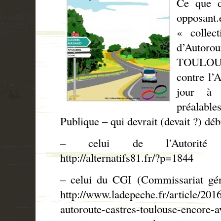
Ce que d
opposant.
« collec
d’Aut
TOULOU
contre l’A
jour à 
préalabl
Publique – qui devrait (devait ?) dé
– celui de l’Autorité 
http://alternatifs81.fr/?p=1844
– celui du CGI (Commissariat gén
http://www.ladepeche.fr/article/201
autoroute-castres-toulouse-encore-av