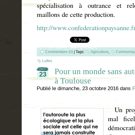
spécialisation à outrance et rel
maillons de cette production.
http://www.confederationpaysanne.f
Commentaire (0)
|
Tags:
Agriculture
,
Communiqu
Luttes
Pour un monde sans autor
OCT
23
à Toulouse
Publié le
dimanche, 23 octobre 2016
dans
P
Un proje
mal fice
démocratie