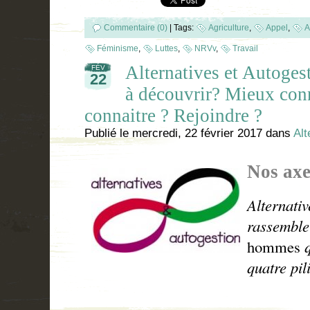
Commentaire (0)
|
Tags:
Agriculture
,
Appel
,
A
Féminisme
,
Luttes
,
NRVv
,
Travail
Alternatives et Autoge
FÉV
22
à découvrir? Mieux conn
connaitre ? Rejoindre ?
Publié le
mercredi, 22 février 2017
dans
Alt
Nos axe
Alternati
rassemble
hommes
q
quatre pil