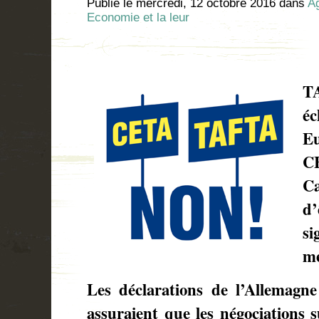
Publié le
mercredi, 12 octobre 2016
dans
Ag
Economie et la leur
M
TA
é
Eu
C
Ca
d
s
me
Les déclarations de l’Allemagn
assuraient que les négociations 