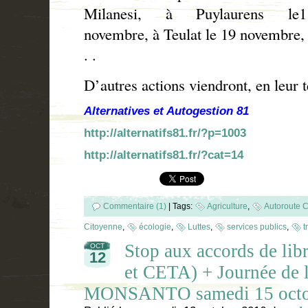
Milanesi
, à Puylaurens le1
novembre, à Teulat le 19 novembre,
. .
D’autres actions viendront, en leur 
Alternatives et Autogestion 81
http://alternatifs81.fr/?p=1003
http://alternatifs81.fr/?cat=14
Commentaire (1)
|
Tags:
Agriculture
,
Autoroute C
Citoyenne
,
écologie
,
Luttes
,
services publics
,
t
Stop aux accords de li
OCT
12
et CETA) + Journée de l
MONSANTO samedi 15 octo