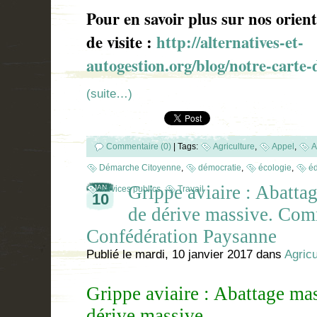
Pour en savoir plus sur nos orient
de visite
:
http://alternatives-et-
autogestion.org/blog/notre-carte-d
(suite…)
Commentaire (0)
|
Tags:
Agriculture
,
Appel
,
A
Démarche Citoyenne
,
démocratie
,
écologie
,
éd
Grippe aviaire : Abatta
JAN
services publics
,
Travail
10
de dérive massive. Com
Confédération Paysanne
Publié le
mardi, 10 janvier 2017
dans
Agricu
Grippe aviaire : Abattage ma
dérive massive