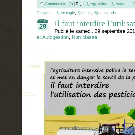
Commentaire (0)
|
Tags:
Agriculture
,
Autoroute C
Citoyenne
,
écologie
,
Luttes
,
transports
Il faut interdire l’utilisa
SEP
29
Publié le
samedi, 29 septembre 20
et Autogestion
,
Non classé