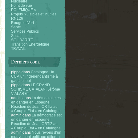
Nucléaire
Point de vue
POLEMIQUE-s
Projets Nuisibles et Inutiles
RN126
Rouge et Vert
Santé
Services Publics
Social
SOLIDARITE
Transition Energétique
TRAVAIL
Derniers com.
pippo
dans
Catalogne : la
CUP, un indépendantisme à
gauche tout
pippo
dans
LE GRAND
SCHISME CATALAN. Jérôme
VIALARET
admin
dans
La démocratie est
en danger en Espagne !
Réaction de Jean ORTIZ au
« Coup d’État » en Catalogne
admin
dans
La démocratie est
en danger en Espagne !
Réaction de Jean ORTIZ au
« Coup d’État » en Catalogne
admin
dans
Nous rêvons d’un
mouvement politique différent.