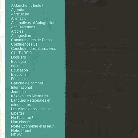
A Gauche. . . toute !
Agenda
Agriculture
Alter'actu
Alternatives et Autogestion
Anti Racismes
Articles
Autogestion
Communiqués de Presse
Confluences 81
Construire des alternatives
CULTURE 0
Dossiers
Ecologie
éditorial
Education
Elections
Féminisme
Gauche de combat
International
Jeunesse
Kézako Les Alternatifs
Langues Régionales et
minoritaires
Les Alters dans les luttes
Libertés
No Pasaran !
Non classé
Notre Economie et la leur
Notre Projet
NRVV