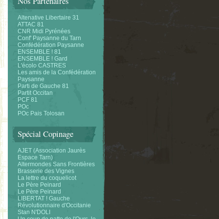
Nos Partenaires
Altenative Libertaire 31
ATTAC 81
CNR Midi Pyrénées
Conf' Paysanne du Tarn
Confédération Paysanne
ENSEMBLE ! 81
ENSEMBLE ! Gard
L'écolo CASTRES
Les amis de la Confédération
Paysanne
Parti de Gauche 81
Partit Occitan
PCF 81
POc
POc Pais Tolosan
Spécial Copinage
AJET (Association Jaurès
Espace Tarn)
Altermondes Sans Frontières
Brasserie des Vignes
La lettre du coquelicot
Le Père Peinard
Le Père Peinard
LIBERTAT ! Gauche
Révolutionnaire d'Occitanie
Stan N'DOLI