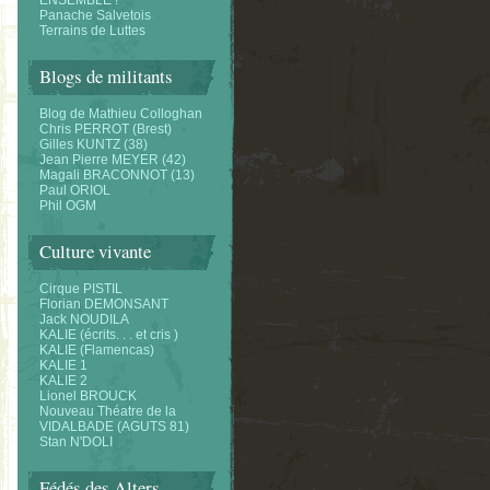
ENSEMBLE !
Panache Salvetois
Terrains de Luttes
Blogs de militants
Blog de Mathieu Colloghan
Chris PERROT (Brest)
Gilles KUNTZ (38)
Jean Pierre MEYER (42)
Magali BRACONNOT (13)
Paul ORIOL
Phil OGM
Culture vivante
Cirque PISTIL
Florian DEMONSANT
Jack NOUDILA
KALIE (écrits. . . et cris )
KALIE (Flamencas)
KALIE 1
KALIE 2
Lionel BROUCK
Nouveau Théatre de la
VIDALBADE (AGUTS 81)
Stan N'DOLI
Fédés des Alters