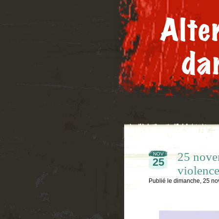
25 novem
NOV
25
violence
Publié le
dimanche, 25 n