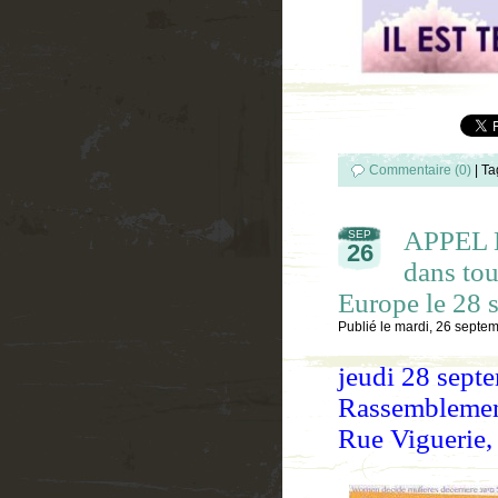
Commentaire (0)
|
Ta
APPEL E
SEP
26
dans tou
Europe le 28 
Publié le
mardi, 26 septe
jeudi 28 sept
Rassemblement
Rue Viguerie