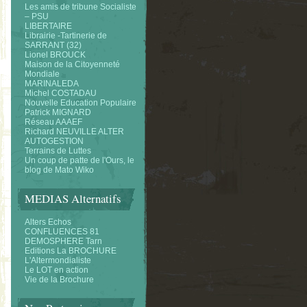
Les amis de tribune Socialiste
– PSU
LIBERTAIRE
Librairie -Tartinerie de
SARRANT (32)
Lionel BROUCK
Maison de la Citoyenneté
Mondiale
MARINALEDA
Michel COSTADAU
Nouvelle Education Populaire
Patrick MIGNARD
Réseau AAAEF
Richard NEUVILLE ALTER
AUTOGESTION
Terrains de Luttes
Un coup de patte de l'Ours, le
blog de Mato Wiko
MEDIAS Alternatifs
Alters Echos
CONFLUENCES 81
DEMOSPHERE Tarn
Editions La BROCHURE
L'Altermondialiste
Le LOT en action
Vie de la Brochure