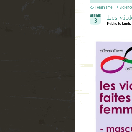
Féminisme
,
violenc
Les viol
SEP
3
Publié le
lundi