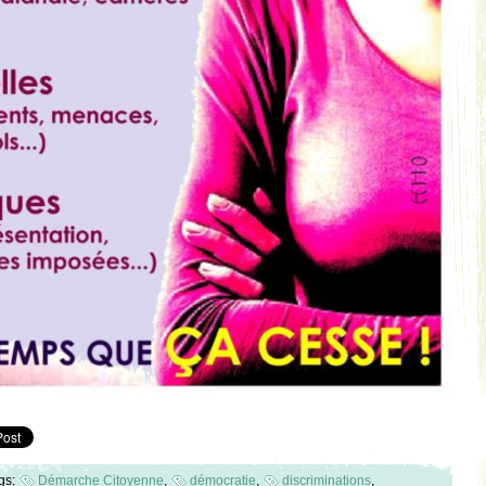
gs:
Démarche Citoyenne
,
démocratie
,
discriminations
,