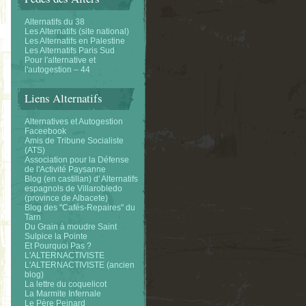
Alternatifs du 38
Les Alternatifs (site national)
Les Alternatifs en Palestine
Les Alternatifs Paris Sud
Pour l'alternative et
l'autogestion – 44
Liens Alternatifs
Alternatives et Autogestion
Faceebook
Amis de Tribune Socialiste
(ATS)
Association pour la Défense
de l'Activité Paysanne
Blog (en castillan) d' Alternatifs
espagnols de Villarobledo
(province de Albacete)
Blog des "Cafés-Repaires" du
Tarn
Du Grain à moudre Saint
Sulpice la Pointe
Et Pourquoi Pas ?
L'ALTERNACTIVISTE
L'ALTERNACTIVISTE (ancien
blog)
La lettre du coquelicot
La Marmite Infernale
Le Père Peinard