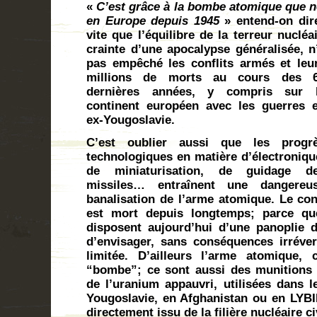
«
C’est grâce à la bombe atomique que n
en Europe depuis 1945
» entend-on dire
vite que l’équilibre de la terreur nuclé
crainte d’une
apocalypse généralisée, n
pas empêché les conflits armés et leu
millions de morts au cours des 
dernières années, y compris sur 
continent européen avec les guerres 
ex-Yougoslavie.
C’est oublier aussi que les progr
technologiques en matière d’électroniqu
de miniaturisation, de guidage d
missiles… entraînent une dangereu
banalisation de l’arme atomique. Le con
est mort depuis longtemps; parce que
disposent aujourd’hui d’une panoplie 
d’envisager, sans conséquences irréver
limitée. D’ailleurs l’arme atomique,
“bombe”; ce sont aussi des munitions 
de l’uranium appauvri, utilisées dans le
Yougoslavie, en Afghanistan ou en LYBI
directement issu de la filière nucléaire c