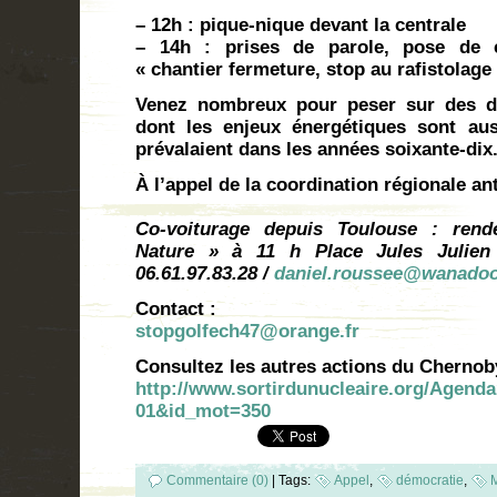
– 12h : pique-nique devant la centrale
– 14h : prises de parole, pose de 
« chantier fermeture, stop au rafistolage
Venez nombreux pour peser sur des déc
dont les enjeux énergétiques sont au
prévalaient dans les années soixante-dix
À l’appel de la coordination régionale a
Co-voiturage depuis Toulouse : ren
Nature » à 11 h Place Jules Julien
06.61.97.83.28 /
daniel.roussee@wanadoo
Contact :
stopgolfech47@orange.fr
Consultez les autres actions du Chernoby
http://www.sortirdunucleaire.org/Agend
01&id_mot=350
Commentaire (0)
|
Tags:
Appel
,
démocratie
,
M