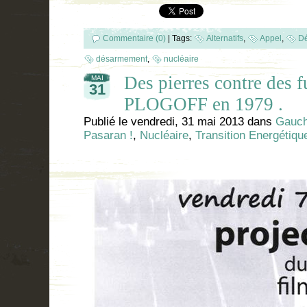
Commentaire (0)
|
Tags:
Alternatifs
,
Appel
,
Dé
désarmement
,
nucléaire
Des pierres contre des fus
MAI
31
PLOGOFF en 1979 .
Publié le
vendredi, 31 mai 2013
dans
Gauch
Pasaran !
,
Nucléaire
,
Transition Energétiqu