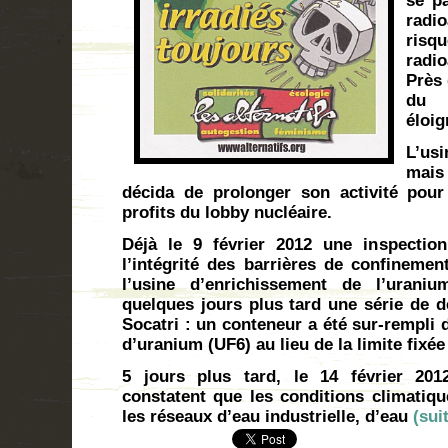
se p
radi
risq
radi
Près 
du 
éloig
L’usi
mais
décida de prolonger son activité pou
profits du lobby nucléaire.
Déjà le 9 février 2012 une inspection
l’intégrité des barrières de confinemen
l’usine d’enrichissement de l’uraniu
quelques jours plus tard une série de dé
Socatri : un conteneur a été sur-rempli 
d’uranium (UF6) au lieu de la limite fixée 
5 jours plus tard, le 14 février 201
constatent que les conditions climati
les réseaux d’eau industrielle, d’eau
(sui