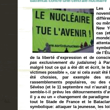
dattentat-contre-une-centrale-nucleaire
Les a
novem
différe
ou mêm
New Yo
cas (e
monde)
attent
symbol
de l’É
de la liberté d’expression et de consc
pas exclusivement du judaïsme)
à Pari
malgré tout ce qui a été dit et écrit, le b
victimes possible », car si cela avait été 
été choisies, par exemple des sta
rassemblements populaires, ou des ci
Sévéso (et le 11 septembre nul n’aurait 
semble-t-il prévu les détournements d’
il y a eu un « changement de paradigme 
tout le Stade de France et le Batacla
symbolique: attaquer la jeunesse, les lo