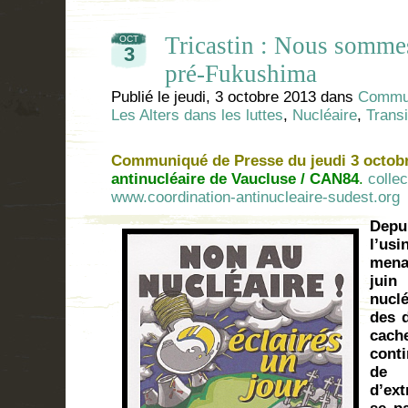
Tricastin : Nous sommes
OCT
3
pré-Fukushima
Publié le
jeudi, 3 octobre 2013
dans
Commun
Les Alters dans les luttes
,
Nucléaire
,
Transi
Communiqué de Presse du jeudi 3 octobr
antinucléaire de Vaucluse / CAN84
.
colle
www.coordination-antinucleaire-sudest.org
Depu
l’us
menac
juin
nucl
des 
cache
cont
de 
d’ext