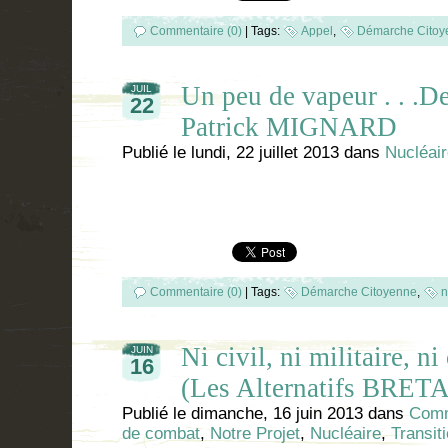
Commentaire (0)
|
Tags:
Appel
,
Démarche Citoy
Un peu de vapeur . . .De
JUIL
22
Patrick MIGNARD
Publié le
lundi, 22 juillet 2013
dans
Nucléai
Commentaire (0)
|
Tags:
Démarche Citoyenne
,
n
Ni civil, ni militaire, ni
JUIN
16
(Les Alternatifs BRE
Publié le
dimanche, 16 juin 2013
dans
Comm
de combat
,
Notre Projet
,
Nucléaire
,
Transit