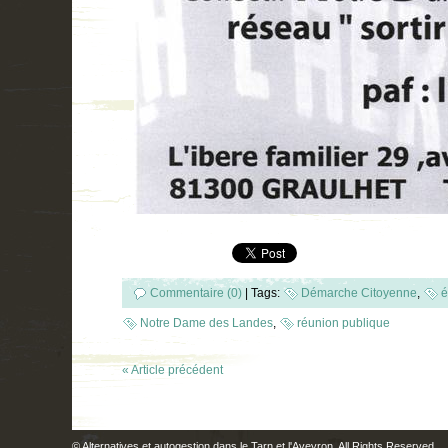
Commentaire (0)
|
Tags:
Démarche Citoyenne
,
é
Notre Dame des Landes
,
réunion publique
« Article précédent
©
Alternatives et autogestion dans le Tarn et l'Aveyron
. All Rights Reserved.