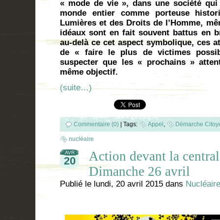
« mode de vie », dans une société qui
monde entier comme porteuse histori
Lumières et des Droits de l’Homme, même
idéaux sont en fait souvent battus en b
au-delà ce cet aspect symbolique, ces at
de « faire le plus de victimes possib
suspecter que les « prochains » attent
même objectif.
(suite…)
Commentaire (0)
|
Tags:
Appel
,
Démarche Citoy
nucléaire
Action devant la centra
AVR
20
Dimanche 26 avril
Publié le
lundi, 20 avril 2015
dans
Nucléair