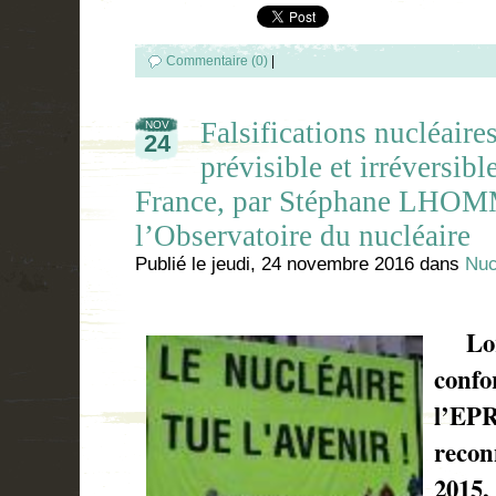
Commentaire (0)
|
Falsifications nucléaire
NOV
24
prévisible et irréversibl
France, par Stéphane LHOMM
l’Observatoire du nucléaire
Publié le
jeudi, 24 novembre 2016
dans
Nuc
Lors
conf
l’EPR
recon
2015,