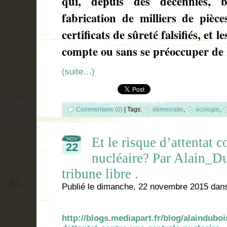
qui, depuis des décennies, b
fabrication de milliers de pièce
certificats de sûreté falsifiés, et l
compte ou sans se préoccuper de 
(suite…)
Commentaire (0)
|
Tags:
démocratie
,
écologie
,
Et le risque d’attentat c
NOV
22
nucléaire? Par Alain_D
tribune libre .
Publié le
dimanche, 22 novembre 2015
dan
http://blogs.mediapart.fr/blog/alainduboi