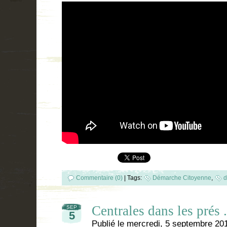
Commentaire (0)
|
Tags:
Démarche Citoyenne
,
d
Centrales dans les prés . 
SEP
5
Publié le
mercredi, 5 septembre 20