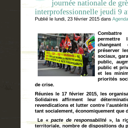
journée nationale de gr
interprofessionnelle jeudi 9 a
Publié le
lundi, 23 février 2015
dans
Agend
Combattre
permettre 
changeant 
préserver le
sociaux, gara
public, augm
public et priv
et les minim
priorités soc
de crise.
Réunies le 17 février 2015, les organis
Solidaires affirment leur déterminat
revendications et lutter contre l’austéri
tant socialement, économiquement que
Le «
pacte de responsabilité
», la r
territoriale, nombre de dispositions du p