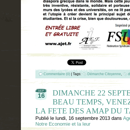
Commentaire (0)
|
Tags:
Démarche Citoyenne
,
d
DIMANCHE 22 SEP
SEP
16
BEAU TEMPS, VENEZ
LA FETE DES AMAP DU 
Publié le
lundi, 16 septembre 2013
dans
Ag
Notre Economie et la leur