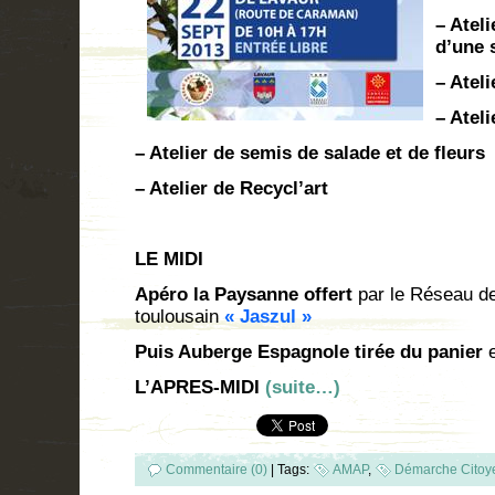
– Ateli
d’une
s
– Atel
– Atel
– Atelier de semis de salade et de fleurs
– Atelier de
Recycl’art
LE MIDI
Apéro la Paysanne offert
par le Réseau d
toulousain
« Jaszul »
Puis Auberge Espagnole tirée du panier
e
L’APRES-MIDI
(suite…)
Commentaire (0)
|
Tags:
AMAP
,
Démarche Citoy