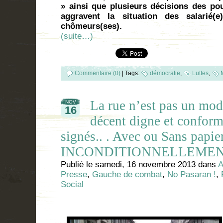
» ainsi que plusieurs décisions des pou
aggravent la situation des salarié(e
chômeurs(ses).
(suite…)
Commentaire (0)
|
Tags:
démocratie
,
Luttes
,
La rue n’est pas un mo
NOV
16
décent digne et confor
signés.. . Avec ou Sans papier
INCONDITIONNELLEMEN
Publié le
samedi, 16 novembre 2013
dans
A
Presse
,
Gauche de combat
,
No Pasaran !
,
Social