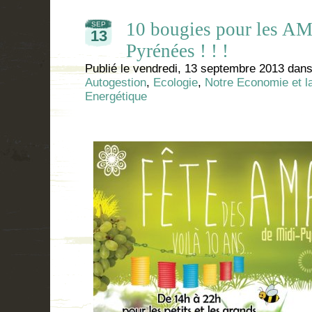
10 bougies pour les A
SEP
13
Pyrénées ! ! !
Publié le
vendredi, 13 septembre 2013
dan
Autogestion
,
Ecologie
,
Notre Economie et la
Energétique