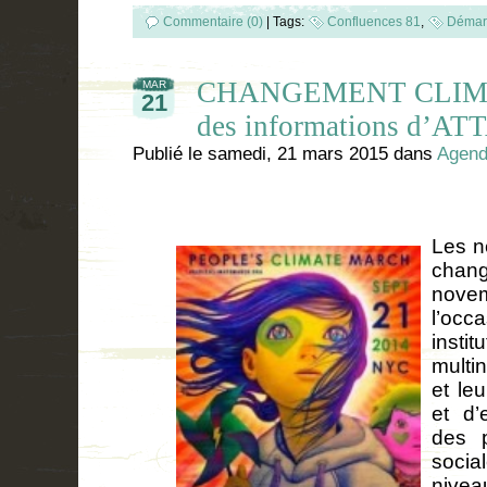
Commentaire (0)
|
Tags:
Confluences 81
,
Démar
CHANGEMENT CLIMA
MAR
21
des informations d’AT
Publié le
samedi, 21 mars 2015
dans
Agen
Les n
chan
novem
l’occ
instit
multi
et le
et d’
des p
socia
nivea