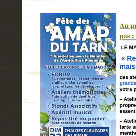
Au p
pas 
LE M
« Re
mais
des at
grand
votre 
– Ateli
propr
essent
– Ateli
tarte s
menth