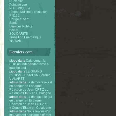
Nucléaire
Point de vue
POLEMIQUE-s
Projets Nuisibles et Inutiles
RN126
Rouge et Vert
Santé
Services Publics
Social
SOLIDARITE
Transition Energétique
TRAVAIL
Derniers com.
pippo
dans
Catalogne : la
CUP, un indépendantisme à
gauche tout
pippo
dans
LE GRAND
SCHISME CATALAN. Jérôme
VIALARET
admin
dans
La démocratie est
en danger en Espagne !
Réaction de Jean ORTIZ au
« Coup d’État » en Catalogne
admin
dans
La démocratie est
en danger en Espagne !
Réaction de Jean ORTIZ au
« Coup d’État » en Catalogne
admin
dans
Nous rêvons d’un
mouvement politique différent.