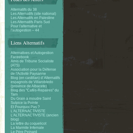
Alternatifs du 38
Les Alternatifs (site national)
Les Alternatifs en Palestine
Les Alternatifs Paris Sud
Pour l'alternative et
l'autogestion – 44
Liens Alternatifs
Alternatives et Autogestion
Faceebook
Amis de Tribune Socialiste
(ATS)
Association pour la Défense
de l'Activité Paysanne
Blog (en castillan) d' Alternatifs
espagnols de Villarobledo
(province de Albacete)
Blog des "Cafés-Repaires" du
Tarn
Du Grain à moudre Saint
Sulpice la Pointe
Et Pourquoi Pas ?
L'ALTERNACTIVISTE
L'ALTERNACTIVISTE (ancien
blog)
La lettre du coquelicot
La Marmite Infernale
Le Père Peinard