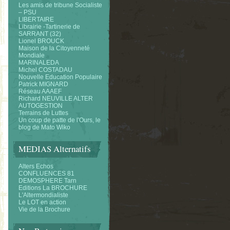
Les amis de tribune Socialiste
– PSU
LIBERTAIRE
Librairie -Tartinerie de
SARRANT (32)
Lionel BROUCK
Maison de la Citoyenneté
Mondiale
MARINALEDA
Michel COSTADAU
Nouvelle Education Populaire
Patrick MIGNARD
Réseau AAAEF
Richard NEUVILLE ALTER
AUTOGESTION
Terrains de Luttes
Un coup de patte de l'Ours, le
blog de Mato Wiko
MEDIAS Alternatifs
Alters Echos
CONFLUENCES 81
DEMOSPHERE Tarn
Editions La BROCHURE
L'Altermondialiste
Le LOT en action
Vie de la Brochure