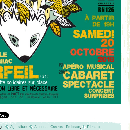
gs:
Agriculture
,
Autoroute Castres - Toulouse
,
Démarche