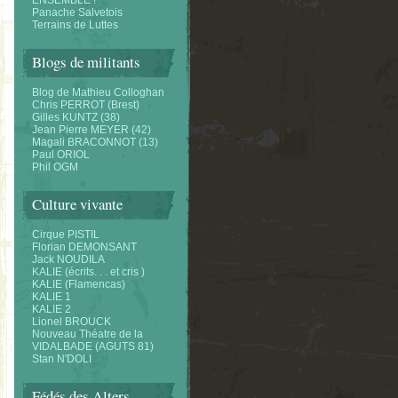
ENSEMBLE !
Panache Salvetois
Terrains de Luttes
Blogs de militants
Blog de Mathieu Colloghan
Chris PERROT (Brest)
Gilles KUNTZ (38)
Jean Pierre MEYER (42)
Magali BRACONNOT (13)
Paul ORIOL
Phil OGM
Culture vivante
Cirque PISTIL
Florian DEMONSANT
Jack NOUDILA
KALIE (écrits. . . et cris )
KALIE (Flamencas)
KALIE 1
KALIE 2
Lionel BROUCK
Nouveau Théatre de la
VIDALBADE (AGUTS 81)
Stan N'DOLI
Fédés des Alters