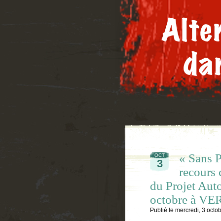
« Sans P
OCT
3
recours 
du Projet Auto
octobre à VE
Publié le
mercredi, 3 octo