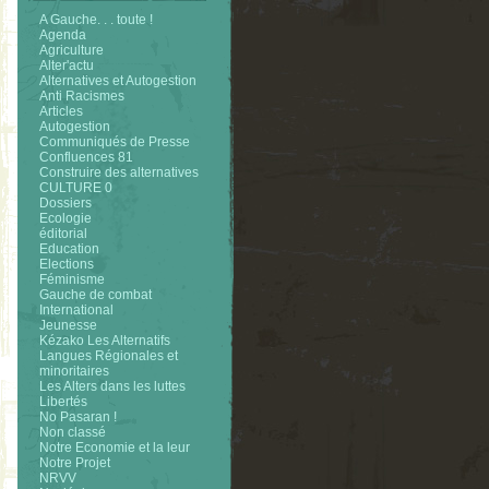
A Gauche. . . toute !
Agenda
Agriculture
Alter'actu
Alternatives et Autogestion
Anti Racismes
Articles
Autogestion
Communiqués de Presse
Confluences 81
Construire des alternatives
CULTURE 0
Dossiers
Ecologie
éditorial
Education
Elections
Féminisme
Gauche de combat
International
Jeunesse
Kézako Les Alternatifs
Langues Régionales et
minoritaires
Les Alters dans les luttes
Libertés
No Pasaran !
Non classé
Notre Economie et la leur
Notre Projet
NRVV