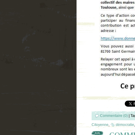
Commentaire (0)
|
Ta
Citoyenne
,
démocratie
COMMU
JUIL