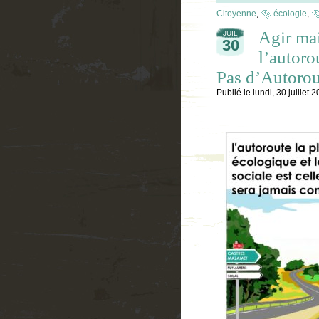
Citoyenne
,
écologie
,
Agir mai
JUIL
30
l’autoro
Pas d’Autorou
Publié le
lundi, 30 juillet 