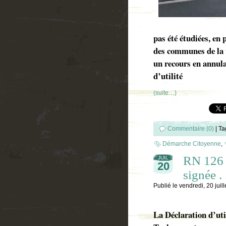
pas été étudiées, en 
des communes de la v
un recours en annula
d’utilité
(suite…)
Commentaire (0)
|
Ta
Démarche Citoyenne
,
RN 126 :
JUIL
20
signée . .
Publié le
vendredi, 20 juil
La Déclaration d’uti