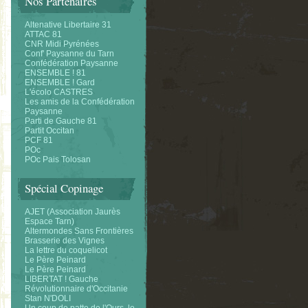
Nos Partenaires
Altenative Libertaire 31
ATTAC 81
CNR Midi Pyrénées
Conf' Paysanne du Tarn
Confédération Paysanne
ENSEMBLE ! 81
ENSEMBLE ! Gard
L'écolo CASTRES
Les amis de la Confédération
Paysanne
Parti de Gauche 81
Partit Occitan
PCF 81
POc
POc Pais Tolosan
Spécial Copinage
AJET (Association Jaurès
Espace Tarn)
Altermondes Sans Frontières
Brasserie des Vignes
La lettre du coquelicot
Le Père Peinard
Le Père Peinard
LIBERTAT ! Gauche
Révolutionnaire d'Occitanie
Stan N'DOLI