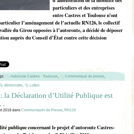
d’amélioration de la mobilité des
particuliers et des entreprises
entre Castres et Toulouse n’ont
particulier l’aménagement de l’actuelle RN126, le collectif
allée du Girou opposées à l’autoroute, a décidé de déposer
tion auprès du Conseil d’État contre cette décision
gs:
Autoroute Castres - Toulouse
,
Communiqué de presse
,
démocratie
,
Luttes
 la Déclaration d’Utilité Publique est
 .
let 2018
dans
Communiqués de Presse
,
RN126
lité publique concernant le projet d’autoroute Castres-