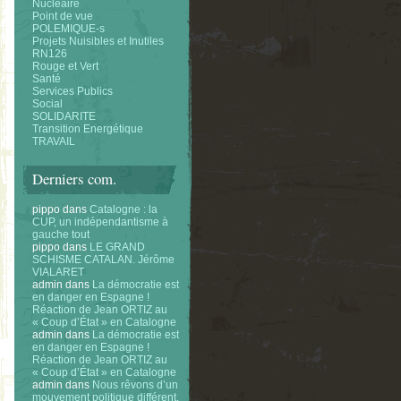
Nucléaire
Point de vue
POLEMIQUE-s
Projets Nuisibles et Inutiles
RN126
Rouge et Vert
Santé
Services Publics
Social
SOLIDARITE
Transition Energétique
TRAVAIL
Derniers com.
pippo
dans
Catalogne : la
CUP, un indépendantisme à
gauche tout
pippo
dans
LE GRAND
SCHISME CATALAN. Jérôme
VIALARET
admin
dans
La démocratie est
en danger en Espagne !
Réaction de Jean ORTIZ au
« Coup d’État » en Catalogne
admin
dans
La démocratie est
en danger en Espagne !
Réaction de Jean ORTIZ au
« Coup d’État » en Catalogne
admin
dans
Nous rêvons d’un
mouvement politique différent.