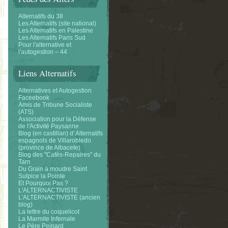
Alternatifs du 38
Les Alternatifs (site national)
Les Alternatifs en Palestine
Les Alternatifs Paris Sud
Pour l'alternative et
l'autogestion – 44
Liens Alternatifs
Alternatives et Autogestion
Faceebook
Amis de Tribune Socialiste
(ATS)
Association pour la Défense
de l'Activité Paysanne
Blog (en castillan) d' Alternatifs
espagnols de Villarobledo
(province de Albacete)
Blog des "Cafés-Repaires" du
Tarn
Du Grain à moudre Saint
Sulpice la Pointe
Et Pourquoi Pas ?
L'ALTERNACTIVISTE
L'ALTERNACTIVISTE (ancien
blog)
La lettre du coquelicot
La Marmite Infernale
Le Père Peinard