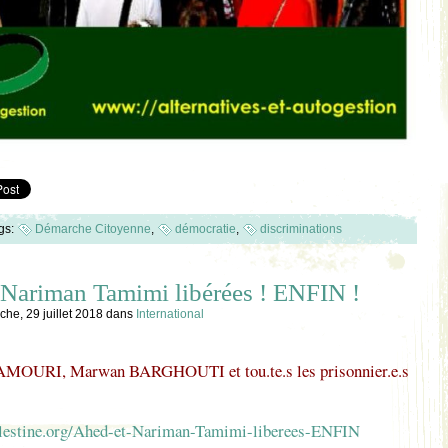
gs:
Démarche Citoyenne
,
démocratie
,
discriminations
 Nariman Tamimi libérées ! ENFIN !
he, 29 juillet 2018
dans
International
HAMOURI, Marwan BARGHOUTI et tou.te.s les prisonnier.e.s
alestine.org/Ahed-et-Nariman-Tamimi-liberees-ENFIN