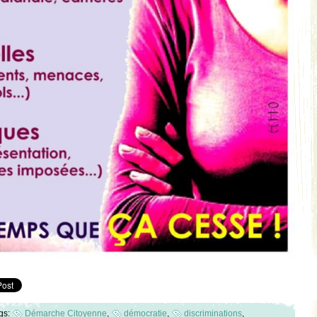
gs:
Démarche Citoyenne
,
démocratie
,
discriminations
,