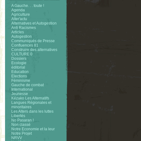
A Gauche. . . toute !
Agenda
Agriculture
Alter'actu
Alternatives et Autogestion
Anti Racismes
Articles
Autogestion
Communiqués de Presse
Confluences 81
Construire des alternatives
CULTURE 0
Dossiers
Ecologie
éditorial
Education
Elections
Féminisme
Gauche de combat
International
Jeunesse
Kézako Les Alternatifs
Langues Régionales et
minoritaires
Les Alters dans les luttes
Libertés
No Pasaran !
Non classé
Notre Economie et la leur
Notre Projet
NRVV