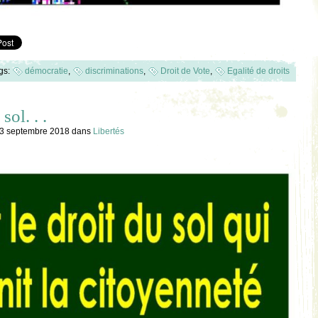
gs:
démocratie
,
discriminations
,
Droit de Vote
,
Egalité de droits
sol. . .
, 3 septembre 2018
dans
Libertés