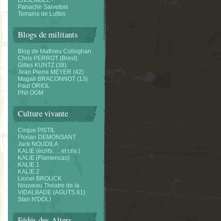
ENSEMBLE !
Panache Salvetois
Terrains de Luttes
Blogs de militants
Blog de Mathieu Colloghan
Chris PERROT (Brest)
Gilles KUNTZ (38)
Jean Pierre MEYER (42)
Magali BRACONNOT (13)
Paul ORIOL
Phil OGM
Culture vivante
Cirque PISTIL
Florian DEMONSANT
Jack NOUDILA
KALIE (écrits. . . et cris )
KALIE (Flamencas)
KALIE 1
KALIE 2
Lionel BROUCK
Nouveau Théatre de la
VIDALBADE (AGUTS 81)
Stan N'DOLI
Fédés des Alters