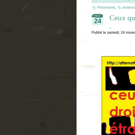
Féminisme
,
violenc
Ceux qui
NOV
24
.
Publié le
samedi, 24 nov