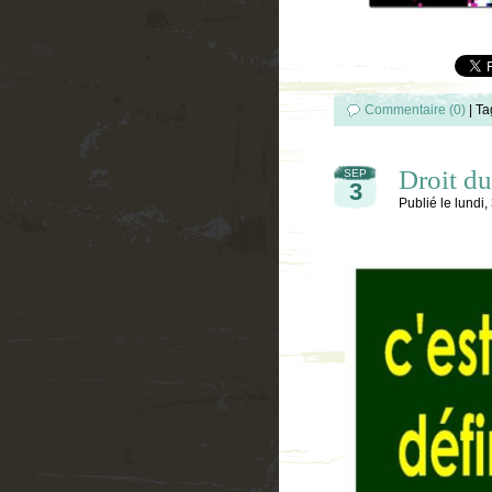
Commentaire (0)
|
Ta
Droit du 
SEP
3
Publié le
lundi