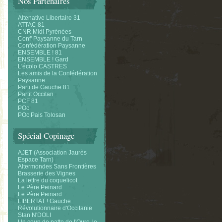
Nos Partenaires
Altenative Libertaire 31
ATTAC 81
CNR Midi Pyrénées
Conf' Paysanne du Tarn
Confédération Paysanne
ENSEMBLE ! 81
ENSEMBLE ! Gard
L'écolo CASTRES
Les amis de la Confédération
Paysanne
Parti de Gauche 81
Partit Occitan
PCF 81
POc
POc Pais Tolosan
Spécial Copinage
AJET (Association Jaurès
Espace Tarn)
Altermondes Sans Frontières
Brasserie des Vignes
La lettre du coquelicot
Le Père Peinard
Le Père Peinard
LIBERTAT ! Gauche
Révolutionnaire d'Occitanie
Stan N'DOLI