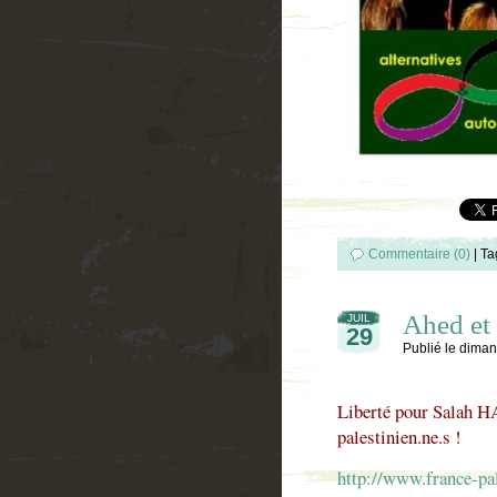
Commentaire (0)
|
Ta
Ahed et
JUIL
29
Publié le
dimanc
Liberté pour Salah 
palestinien.ne.s !
http://www.france-p