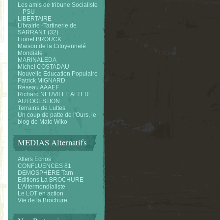
Les amis de tribune Socialiste
– PSU
LIBERTAIRE
Librairie -Tartinerie de
SARRANT (32)
Lionel BROUCK
Maison de la Citoyenneté
Mondiale
MARINALEDA
Michel COSTADAU
Nouvelle Education Populaire
Patrick MIGNARD
Réseau AAAEF
Richard NEUVILLE ALTER
AUTOGESTION
Terrains de Luttes
Un coup de patte de l'Ours, le
blog de Mato Wiko
MEDIAS Alternatifs
Alters Echos
CONFLUENCES 81
DEMOSPHERE Tarn
Editions La BROCHURE
L'Altermondialiste
Le LOT en action
Vie de la Brochure