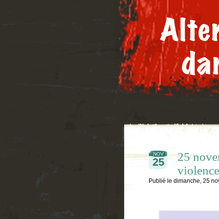
25 novem
NOV
25
violence
Publié le
dimanche, 25 n