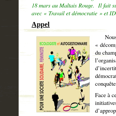
18 mars au Maltais Rouge. Il fait s
avec « Travail et démocratie » et I
Appel
Nous vi
« décomp
du champ
l’organis
d’incerti
démocrati
conquête
Face à ce
initiativ
d’approp