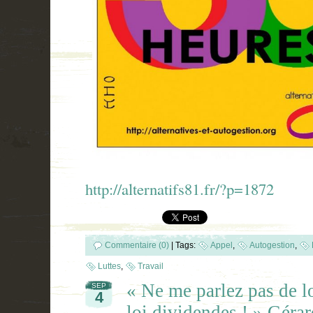
http://alternatifs81.fr/?p=1872
Commentaire (0)
|
Tags:
Appel
,
Autogestion
,
Luttes
,
Travail
« Ne me parlez pas de lo
SEP
4
loi dividendes ! » Gé