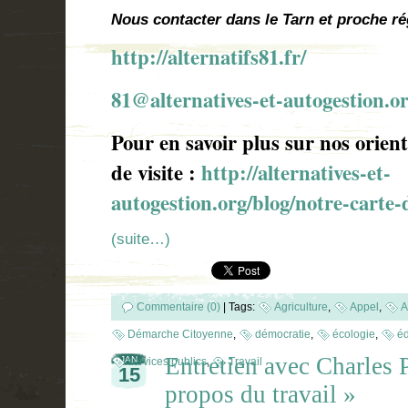
Nous contacter dans le Tarn et proche r
http://alternatifs81.fr/
81@alternatives-et-autogestion.o
Pour en savoir plus sur nos orient
de visite
:
http://alternatives-et-
autogestion.org/blog/notre-carte-d
(suite…)
Commentaire (0)
|
Tags:
Agriculture
,
Appel
,
A
Démarche Citoyenne
,
démocratie
,
écologie
,
éd
Entretien avec Charles 
JAN
services publics
,
Travail
15
propos du travail »