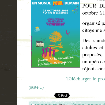
POUR
D
octobre à
organisé pa
citoyenne 
Des stands
adultes et
proposés,
un apéro e
réjouissan
Télécharger le p
(suite…)
Commentaire (0)
|
Tags:
Démarche Citoyenne
,
é