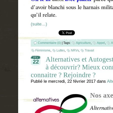
d’avoir blanchi sous le harnais mil
qu’il relate.
(suite…)
Commentaire (0)
|
Tags:
Agriculture
,
Appel
,
A
Féminisme
,
Luttes
,
NRVv
,
Travail
Alternatives et Autoge
FÉV
22
à découvrir? Mieux conn
connaitre ? Rejoindre ?
Publié le
mercredi, 22 février 2017
dans
Alt
Nos axe
Alternati