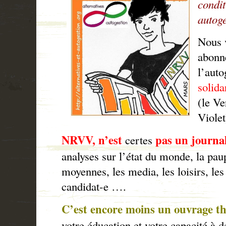
condit
autoge
Nous 
abonn
l’auto
solida
(le Ve
Violet
NRVV, n’est
pas un journal
certes
analyses sur l’état du monde, la pau
moyennes, les media, les loisirs, les
candidat-e ….
C’est encore moins un ouvrage t
votre éducation et votre capacité à d