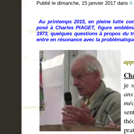
Publié le
dimanche, 15 janvier 2017
dans
A 
Au printemps 2015, en pleine lutte cont
posé à Charles PIAGET, figure embléma
1973, quelques questions à propos du tra
entre en résonance avec la problématique
Que
app
Ch
je 
an
méc
se
th
pra