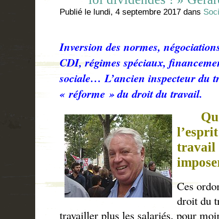
Publié le
lundi, 4 septembre 2017
dans
Soci
Inversion des normes, négociations
CDI, régimes spéciaux, financemen
sociale… L’ancien inspecteur du tr
« réforme » du droit du travail.
Quel
l’esprit
travail
impose
Ces ordo
droit du t
travailler plus les salariés, pour mo