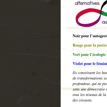
Noir pour l’autogesti
Rouge pour la justice
Vert pour l’écologie 
Violet pour le fémin
Ils constituent les ba
de transformations so
profondeur, qui ne peu
sans une démocratie a
tous les niveaux de la
des citoyens.