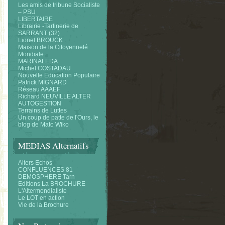
Les amis de tribune Socialiste
– PSU
LIBERTAIRE
Librairie -Tartinerie de
SARRANT (32)
Lionel BROUCK
Maison de la Citoyenneté
Mondiale
MARINALEDA
Michel COSTADAU
Nouvelle Education Populaire
Patrick MIGNARD
Réseau AAAEF
Richard NEUVILLE ALTER
AUTOGESTION
Terrains de Luttes
Un coup de patte de l'Ours, le
blog de Mato Wiko
MEDIAS Alternatifs
Alters Echos
CONFLUENCES 81
DEMOSPHERE Tarn
Editions La BROCHURE
L'Altermondialiste
Le LOT en action
Vie de la Brochure