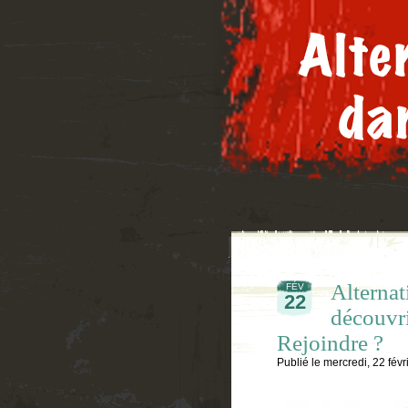
Alternat
FÉV
22
découvri
Rejoindre ?
Publié le
mercredi, 22 févr