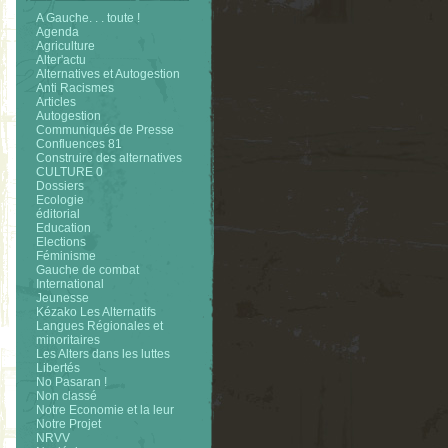
A Gauche. . . toute !
Agenda
Agriculture
Alter'actu
Alternatives et Autogestion
Anti Racismes
Articles
Autogestion
Communiqués de Presse
Confluences 81
Construire des alternatives
CULTURE 0
Dossiers
Ecologie
éditorial
Education
Elections
Féminisme
Gauche de combat
International
Jeunesse
Kézako Les Alternatifs
Langues Régionales et
minoritaires
Les Alters dans les luttes
Libertés
No Pasaran !
Non classé
Notre Economie et la leur
Notre Projet
NRVV