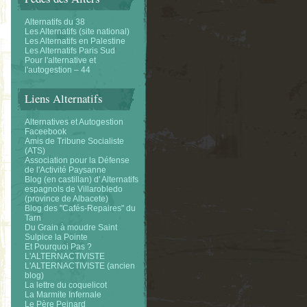
Alternatifs du 38
Les Alternatifs (site national)
Les Alternatifs en Palestine
Les Alternatifs Paris Sud
Pour l'alternative et
l'autogestion – 44
Liens Alternatifs
Alternatives et Autogestion
Faceebook
Amis de Tribune Socialiste
(ATS)
Association pour la Défense
de l'Activité Paysanne
Blog (en castillan) d' Alternatifs
espagnols de Villarobledo
(province de Albacete)
Blog des "Cafés-Repaires" du
Tarn
Du Grain à moudre Saint
Sulpice la Pointe
Et Pourquoi Pas ?
L'ALTERNACTIVISTE
L'ALTERNACTIVISTE (ancien
blog)
La lettre du coquelicot
La Marmite Infernale
Le Père Peinard