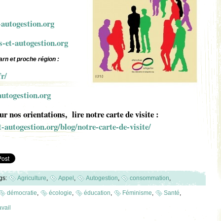
-autogestion.org
s-et-autogestion.org
arn et proche région :
fr/
autogestion.org
ur nos orientations, lire notre carte de visite
:
t-autogestion.org/blog/notre-carte-de-visite/
gs:
Agriculture
,
Appel
,
Autogestion
,
consommation
,
démocratie
,
écologie
,
éducation
,
Féminisme
,
Santé
,
avail