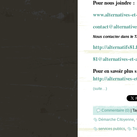
Pour nous joindre :
www.alternatives-et
contact@alternative
Nous contacter dans le T
http://alternatifs81.
81@alternatives-et-
Pour en savoir plus s
http://alternatives-e
(suite…)
Commentaire (0)
|
Ta
Démarche Citoyenne
,
services publics
,
Tr