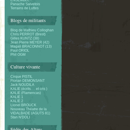
ENSEMBLE !
Panache Salvetois
Terrains de Luttes
Blogs de militants
Blog de Mathieu Colloghan
Chris PERROT (Brest)
Gilles KUNTZ (38)
Jean Pierre MEYER (42)
Magali BRACONNOT (13)
Paul ORIOL
Phil OGM
Culture vivante
Cirque PISTIL
Florian DEMONSANT
Jack NOUDILA
KALIE (écrits. . . et cris )
KALIE (Flamencas)
KALIE 1
KALIE 2
Lionel BROUCK
Nouveau Théatre de la
VIDALBADE (AGUTS 81)
Stan N'DOLI
Fédés des Alters