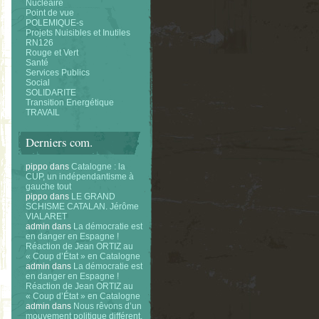
Nucléaire
Point de vue
POLEMIQUE-s
Projets Nuisibles et Inutiles
RN126
Rouge et Vert
Santé
Services Publics
Social
SOLIDARITE
Transition Energétique
TRAVAIL
Derniers com.
pippo
dans
Catalogne : la
CUP, un indépendantisme à
gauche tout
pippo
dans
LE GRAND
SCHISME CATALAN. Jérôme
VIALARET
admin
dans
La démocratie est
en danger en Espagne !
Réaction de Jean ORTIZ au
« Coup d’État » en Catalogne
admin
dans
La démocratie est
en danger en Espagne !
Réaction de Jean ORTIZ au
« Coup d’État » en Catalogne
admin
dans
Nous rêvons d’un
mouvement politique différent.