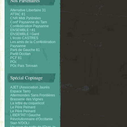
Nos Partenaires
Altenative Libertaire 31
ATTAC 81
CNR Midi Pyrénées
Conf' Paysanne du Tarn
Confédération Paysanne
ENSEMBLE ! 81
ENSEMBLE ! Gard
L'écolo CASTRES
Les amis de la Confédération
Paysanne
Parti de Gauche 81
Partit Occitan
PCF 81
POc
POc Pais Tolosan
Spécial Copinage
AJET (Association Jaurès
Espace Tarn)
Altermondes Sans Frontières
Brasserie des Vignes
La lettre du coquelicot
Le Père Peinard
Le Père Peinard
LIBERTAT ! Gauche
Révolutionnaire d'Occitanie
Stan N'DOLI