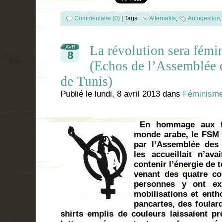
Commentaire (0)
|
Tags:
Alternatifs
,
Autogestion
La révolution sera fémin
AVR
8
(Echos de l’Assemblée
de Tunis)
Publié le
lundi, 8 avril 2013
dans
Féminism
En hommage aux fe
monde arabe, le FSM 
par l’Assemblée des
les accueillait n’av
contenir l’énergie de
venant des quatre c
personnes y ont exp
mobilisations et ent
pancartes, des foular
shirts emplis de couleurs laissaient pr