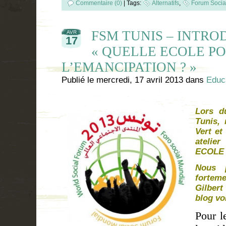
Commentaire (0)
|
Tags:
Alternatifs
,
Forum Socia
FSM TUNIS – INTRO
AVR
17
« QUELLE ECOLE P
L’EMANCIPATION ? »
Publié le
mercredi, 17 avril 2013
dans
Educ
Lors d
Tunis,
Vert et
atelie
ECOLE 
Nous p
forteme
Gilber
blog vo
Pour l