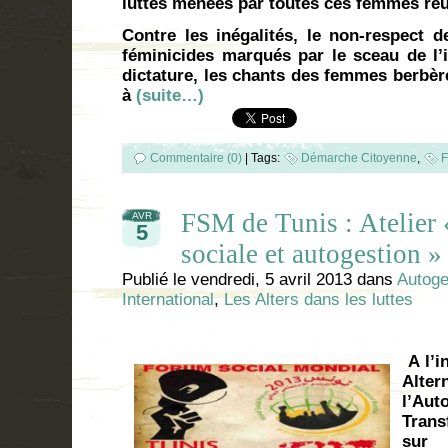
luttes menées par toutes ces femmes réun
Contre les inégalités, le non-respect d
féminicides marqués par le sceau de l’i
dictature, les chants des femmes berbèr
à
(suite…)
Commentaire (0)
|
Tags:
Démarche Citoyenne
,
F
FSM de Tunis : Atelier 
AVR
5
sociale et autogestion »
Publié le
vendredi, 5 avril 2013
dans
Autoge
International
,
Les Alters dans les luttes
A l’i
Alter
l’Au
Trans
sur 