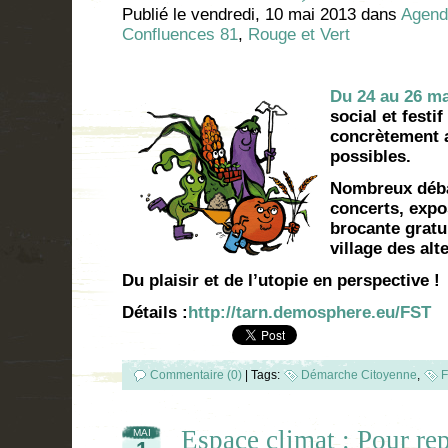
Publié le
vendredi, 10 mai 2013
dans
Agend
Confluences 81
,
Rouge et Vert
Du 24 au 26 ma
social et festi
concrètement a
possibles.
Nombreux déba
concerts, expo
brocante gratu
village des al
Du plaisir et de l’utopie en perspective !
Détails :
http://tarn.demosphere.eu/FST
Commentaire (0)
|
Tags:
Démarche Citoyenne
,
F
Espace climat : Pour re
MAI