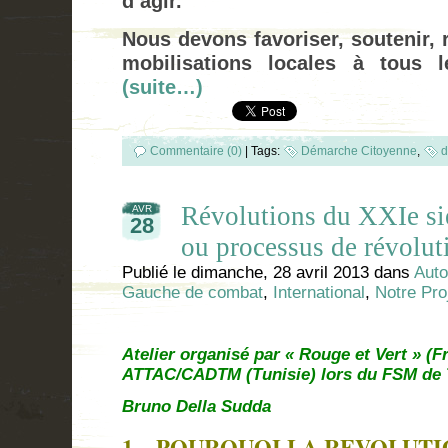
d’agir.
Nous devons favoriser, soutenir, r
mobilisations locales à tous 
(suite…)
Commentaire (0)
|
Tags:
Démarche Citoyenne
,
d
Révolutions du XXIe si
AVR
28
ou processus de révolut
Publié le
dimanche, 28 avril 2013
dans
Auto
Gauche de combat
,
International
,
Notre Pro
Atelier organisé par « Rouge et Vert » (F
ATTAC/CADTM (Tunisie) lors du FSM de 
Bruno Della Sudda
1 –
POURQUOI
LA REVOLUT