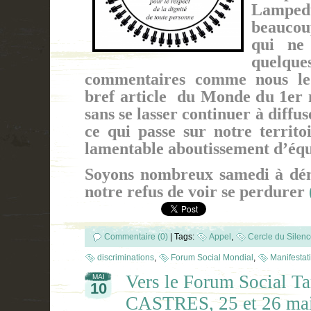
Lampedu
beaucou
qui ne
quelqu
commentaires comme nous le 
bref article du Monde du 1er 
sans se lasser continuer à diffu
ce qui passe sur notre territo
lamentable aboutissement d’éq
Soyons nombreux samedi à dén
notre refus de voir se perdurer
Commentaire (0)
|
Tags:
Appel
,
Cercle du Silen
discriminations
,
Forum Social Mondial
,
Manifestat
Vers le Forum Social Tar
MAI
10
CASTRES, 25 et 26 m