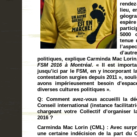
rendez
lieu, 
géogr
espère
partic
5000 o
tenue 
l’aspe
d’autr
politiques, explique Carminda Mac Lori
FSM 2016 à Montréal
. « Il est import
jusqu’ici par le FSM, en y incorporant l
contestation surgies depuis 2011 », souli
avons impérieusement besoin d’espace
diverses cultures politiques ».
Q: Comment avez-vous accueilli la déc
Conseil international (instance facilitat
chargeant votre Collectif d’organiser 
2016 ?
Carminda Mac Lorin (CML) : Avec surpri
une certaine indécision de la part du 