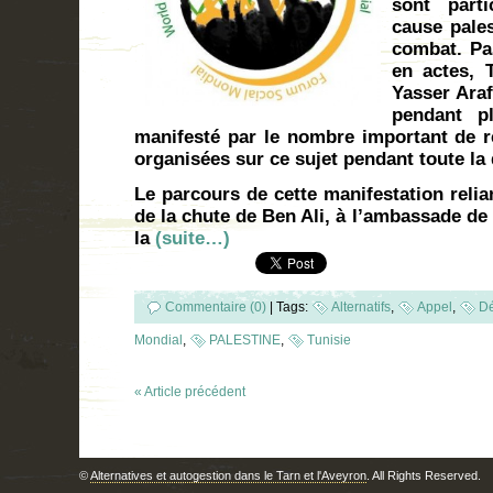
sont parti
cause pales
combat. Pa
en actes, 
Yasser Araf
pendant pl
manifesté par le nombre important de r
organisées sur ce sujet pendant toute la
Le parcours de cette manifestation relian
de la chute de Ben Ali, à l’ambassade de
la
(suite…)
Commentaire (0)
|
Tags:
Alternatifs
,
Appel
,
Dé
Mondial
,
PALESTINE
,
Tunisie
« Article précédent
©
Alternatives et autogestion dans le Tarn et l'Aveyron
. All Rights Reserved.