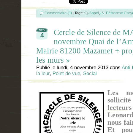
Commentaire (0)
|
Tags:
Appel
,
Démarche Citoy
Cercle de Silence de 
NOV
4
novembre Quai de l’Arne
Mairie 81200 Mazamet + proj
les murs »
Publié le
lundi, 4 novembre 2013
dans
Anti
la leur
,
Point de vue
,
Social
Les mé
sollicit
lecteurs
Leonar
nous fa
Et pou