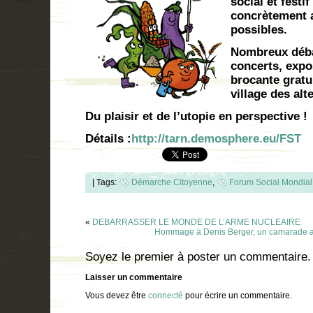
social et festi
concrètement a
possibles.
Nombreux déba
concerts, expo
brocante gratu
village des al
Du plaisir et de l’utopie en perspective !
Détails :
http://tarn.demosphere.eu/FST
|
Tags:
Démarche Citoyenne
,
Forum Social Mondial
«
DEBARRASSER LE MONDE DE L’ARME NUCLEAIRE
Hommage à Denis Berger, un camarade au p
Soyez le premier à poster un commentaire.
Laisser un commentaire
Vous devez être
connecté
pour écrire un commentaire.