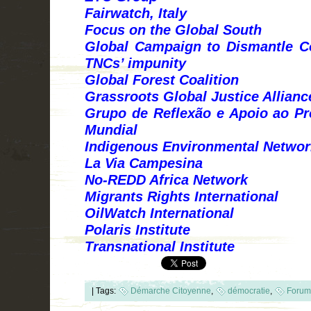
Fairwatch, Italy
Focus on the Global South
Global Campaign to Dismantle C
TNCs’ impunity
Global Forest Coalition
Grassroots Global Justice Allianc
Grupo de Reflexão e Apoio ao P
Mundial
Indigenous Environmental Networ
La Via Campesina
No-REDD Africa Network
Migrants Rights International
OilWatch International
Polaris Institute
Transnational Institute
|
Tags:
Démarche Citoyenne
,
démocratie
,
Forum