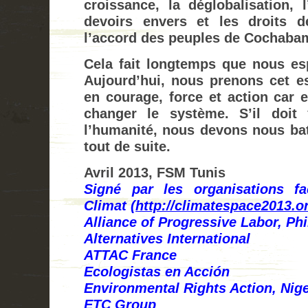
croissance, la déglobalisation, 
devoirs envers et les droits d
l’accord des peuples de Cochabam
Cela fait longtemps que nous e
Aujourd’hui, nous prenons cet es
en courage, force et action car
changer le système. S’il doit
l’humanité, nous devons nous batt
tout de suite.
Avril 2013, FSM Tunis
Signé par les organisations fac
Climat (
http://climatespace2013.o
Alliance of Progressive Labor, Phi
Alternatives International
ATTAC France
Ecologistas en Acción
Environmental Rights Action, Nige
ETC Group