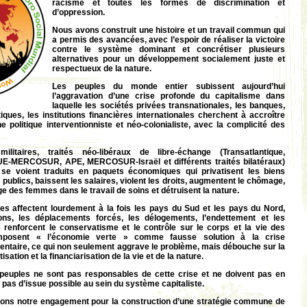
racisme et toutes les formes de discrimination et
d’oppression.
Nous avons construit une histoire et un travail commun qui
a permis des avancées, avec l’espoir de réaliser la victoire
contre le système dominant et concrétiser plusieurs
alternatives pour un développement socialement juste et
respectueux de la nature.
Les peuples du monde entier subissent aujourd’hui
l’aggravation d’une crise profonde du capitalisme dans
laquelle les sociétés privées transnationales, les banques,
ques, les institutions financières internationales cherchent à accroître
ne politique interventionniste et néo-colonialiste, avec la complicité des
.
ilitaires, traités néo-libéraux de libre-échange (Transatlantique,
UE-MERCOSUR, APE, MERCOSUR-Israël et différents traités bilatéraux)
té se voient traduits en paquets économiques qui privatisent les biens
ublics, baissent les salaires, violent les droits, augmentent le chômage,
rge des femmes dans le travail de soins et détruisent la nature.
les affectent lourdement à la fois les pays du Sud et les pays du Nord,
ons, les déplacements forcés, les délogements, l’endettement et les
es renforcent le conservatisme et le contrôle sur le corps et la vie des
mposent « l’économie verte » comme fausse solution à la crise
entaire, ce qui non seulement aggrave le problème, mais débouche sur la
isation et la financiarisation de la vie et de la nature.
peuples ne sont pas responsables de cette crise et ne doivent pas en
y a pas d’issue possible au sein du système capitaliste.
irmons notre engagement pour la construction d’une stratégie commune de