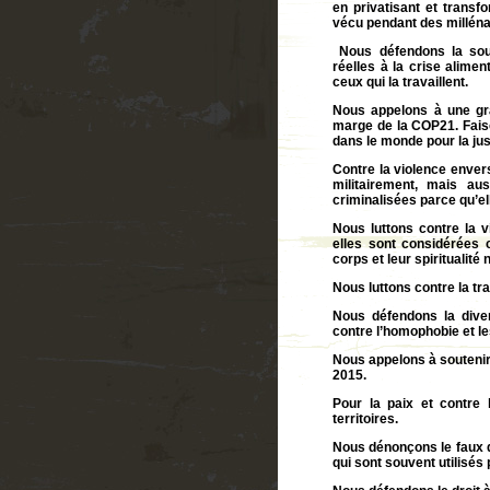
en privatisant et transf
vécu pendant des milléna
Nous défendons la souve
réelles à la crise alimen
ceux qui la travaillent.
Nous appelons à une gr
marge de la COP21. Fais
dans le monde pour la jus
Contre la violence enver
militairement, mais au
criminalisées parce qu’el
Nous luttons contre la 
elles sont considérées
corps et leur spiritualit
Nous luttons contre la tr
Nous défendons la divers
contre l’homophobie et l
Nous appelons à soutenir
2015.
Pour la paix et contre l
territoires.
Nous dénonçons le faux 
qui sont souvent utilisés p