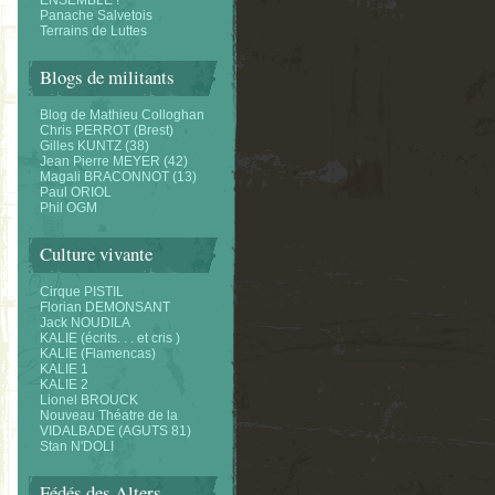
ENSEMBLE !
Panache Salvetois
Terrains de Luttes
Blogs de militants
Blog de Mathieu Colloghan
Chris PERROT (Brest)
Gilles KUNTZ (38)
Jean Pierre MEYER (42)
Magali BRACONNOT (13)
Paul ORIOL
Phil OGM
Culture vivante
Cirque PISTIL
Florian DEMONSANT
Jack NOUDILA
KALIE (écrits. . . et cris )
KALIE (Flamencas)
KALIE 1
KALIE 2
Lionel BROUCK
Nouveau Théatre de la
VIDALBADE (AGUTS 81)
Stan N'DOLI
Fédés des Alters