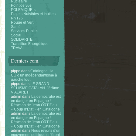
Nucléaire
Point de vue
POLEMIQUE-s
Projets Nuisibles et Inutiles
RN126
Rouge et Vert
Santé
Services Publics
Social
SOLIDARITE
Transition Energétique
TRAVAIL
Derniers com.
pippo
dans
Catalogne : la
CUP, un indépendantisme à
gauche tout
pippo
dans
LE GRAND
SCHISME CATALAN. Jérôme
VIALARET
admin
dans
La démocratie est
en danger en Espagne !
Réaction de Jean ORTIZ au
« Coup d’État » en Catalogne
admin
dans
La démocratie est
en danger en Espagne !
Réaction de Jean ORTIZ au
« Coup d’État » en Catalogne
admin
dans
Nous rêvons d’un
mouvement politique différent.