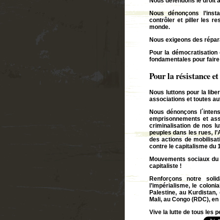
Nous défendons le droit à
Nous dénonçons l’insta
contrôler et piller les 
monde.
Nous exigeons des répara
Pour la démocratisation 
fondamentales pour faire 
Pour la résistance et
Nous luttons pour la lib
associations et toutes a
Nous dénonçons l´intensi
emprisonnements et assas
criminalisation de nos lu
peuples dans les rues, 
des actions de mobilisa
contre le capitalisme du
Mouvements sociaux du m
capitaliste !
Renforçons notre soli
l’impérialisme, le colonia
Palestine, au Kurdistan,
Mali, au Congo (RDC), en
Vive la lutte de tous les