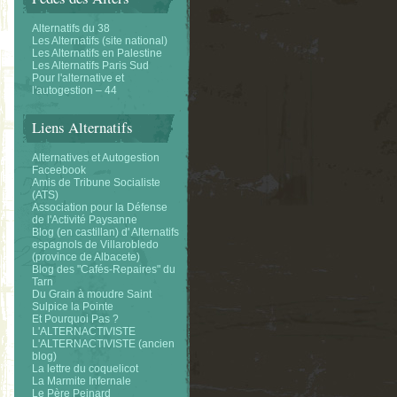
Alternatifs du 38
Les Alternatifs (site national)
Les Alternatifs en Palestine
Les Alternatifs Paris Sud
Pour l'alternative et
l'autogestion – 44
Liens Alternatifs
Alternatives et Autogestion
Faceebook
Amis de Tribune Socialiste
(ATS)
Association pour la Défense
de l'Activité Paysanne
Blog (en castillan) d' Alternatifs
espagnols de Villarobledo
(province de Albacete)
Blog des "Cafés-Repaires" du
Tarn
Du Grain à moudre Saint
Sulpice la Pointe
Et Pourquoi Pas ?
L'ALTERNACTIVISTE
L'ALTERNACTIVISTE (ancien
blog)
La lettre du coquelicot
La Marmite Infernale
Le Père Peinard