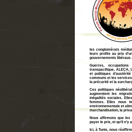
les conglomérats médiati
leurs profits au prix d’u
gouvernements libéraux
Guerres, occupations m
transpacifique, ALECA, 
et politiques d’austéri
communs et les services p
la précarité et la surcha
Ces politiques néolibéra
augmentent les migrati
inégalités sociales. Ell
femmes. Elles nous i
environnementale et alim
marchandisation, la privat
Nous affirmons que les 
payer le prix, et qu’il n’
Ici, à Tunis, nous réaff