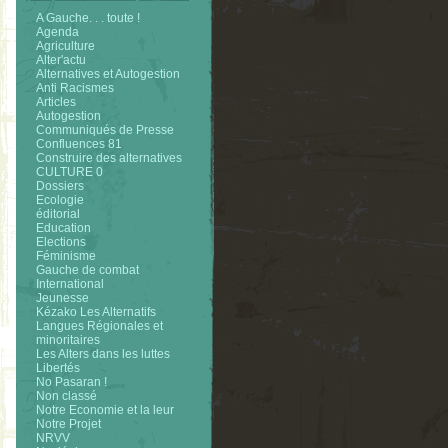
A Gauche. . . toute !
Agenda
Agriculture
Alter'actu
Alternatives et Autogestion
Anti Racismes
Articles
Autogestion
Communiqués de Presse
Confluences 81
Construire des alternatives
CULTURE 0
Dossiers
Ecologie
éditorial
Education
Elections
Féminisme
Gauche de combat
International
Jeunesse
Kézako Les Alternatifs
Langues Régionales et
minoritaires
Les Alters dans les luttes
Libertés
No Pasaran !
Non classé
Notre Economie et la leur
Notre Projet
NRVV