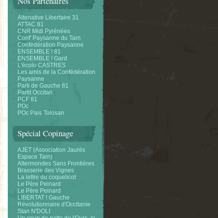
Nos Partenaires
Altenative Libertaire 31
ATTAC 81
CNR Midi Pyrénées
Conf' Paysanne du Tarn
Confédération Paysanne
ENSEMBLE ! 81
ENSEMBLE ! Gard
L'écolo CASTRES
Les amis de la Confédération
Paysanne
Parti de Gauche 81
Partit Occitan
PCF 81
POc
POc Pais Tolosan
Spécial Copinage
AJET (Association Jaurès
Espace Tarn)
Altermondes Sans Frontières
Brasserie des Vignes
La lettre du coquelicot
Le Père Peinard
Le Père Peinard
LIBERTAT ! Gauche
Révolutionnaire d'Occitanie
Stan N'DOLI