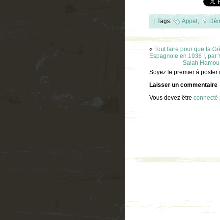
|
Tags:
Appel
,
Dém
«
Tout faire pour que la G
Espagnole en 1936 !, par Y
Salah Hamouri,
Soyez le premier à poster
Laisser un commentaire
Vous devez être
connecté