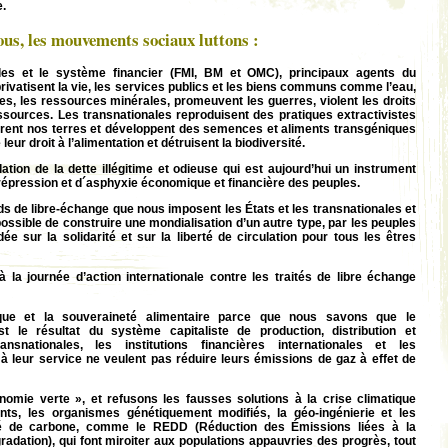
e.
ous, les mouvements sociaux luttons :
ales et le système financier (FMI, BM et OMC), principaux agents du
privatisent la vie, les services publics et les biens communs comme l’eau,
nces, les ressources minérales, promeuvent les guerres, violent les droits
essources. Les transnationales reproduisent des pratiques extractivistes
parent nos terres et développent des semences et aliments transgéniques
leur droit à l’alimentation et détruisent la biodiversité.
ation de la dette illégitime et odieuse qui est aujourd’hui un instrument
 répression et d´asphyxie économique et financière des peuples.
s de libre-échange que nous imposent les États et les transnationales et
possible de construire une mondialisation d’un autre type, par les peuples
ée sur la solidarité et sur la liberté de circulation pour tous les êtres
 la journée d’action internationale contre les traités de libre échange
ique et la souveraineté alimentaire parce que nous savons que le
t le résultat du système capitaliste de production, distribution et
snationales, les institutions financières internationales et les
 leur service ne veulent pas réduire leurs émissions de gaz à effet de
omie verte », et refusons les fausses solutions à la crise climatique
ts, les organismes génétiquement modifiés, la géo-ingénierie et les
de carbone, comme le REDD (Réduction des Émissions liées à la
radation), qui font miroiter aux populations appauvries des progrès, tout