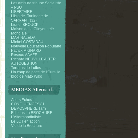
Les amis de tribune Socialiste
– PSU
LIBERTAIRE
Librairie -Tartinerie de
SARRANT (32)
Lionel BROUCK
Maison de la Citoyenneté
Mondiale
MARINALEDA
Michel COSTADAU
Nouvelle Education Populaire
Patrick MIGNARD
Réseau AAAEF
Richard NEUVILLE ALTER
AUTOGESTION
Terrains de Luttes
Un coup de patte de l'Ours, le
blog de Mato Wiko
MEDIAS Alternatifs
Alters Echos
CONFLUENCES 81
DEMOSPHERE Tarn
Editions La BROCHURE
L'Altermondialiste
Le LOT en action
Vie de la Brochure