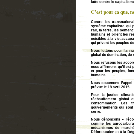
lutte contre le capitalism
C’est pour ça que, n
Contre les transnation
système capitaliste, qui 
l’air, la terre, les seme
humains et pillent les r
nuisibles à la vie, acca
qui privent les peuples de 
Nous luttons pour l’annul
global de domination, de
Nous refusons les accord
nous affirmons qu’il est 
et pour les peuples, fond
humains.
Nous soutenons l’appel à
prévue le 18 avril 2015.
Pour la justice climat
réchauffement global es
consommation. Les tran
gouvernements qui sont à
serre.
Nous dénonçons « l’écon
comme les agrocarburan
mécanismes de marché 
Déforestation et à la Dég