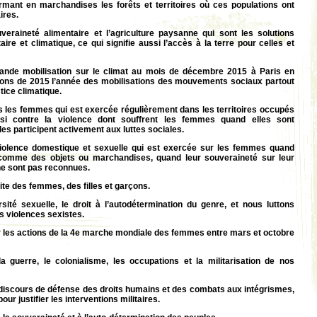
ormant en marchandises les forêts et territoires où ces populations ont
ires.
raineté alimentaire et l’agriculture paysanne qui sont les solutions
taire et climatique, ce qui signifie aussi l’accès à la terre pour celles et
ande mobilisation sur le climat au mois de décembre 2015 à Paris en
ons de 2015 l’année des mobilisations des mouvements sociaux partout
tice climatique.
s les femmes qui est exercée régulièrement dans les territoires occupés
ssi contre la violence dont souffrent les femmes quand elles sont
les participent activement aux luttes sociales.
violence domestique et sexuelle qui est exercée sur les femmes quand
 comme des objets ou marchandises, quand leur souveraineté sur leur
é ne sont pas reconnues.
aite des femmes, des filles et garçons.
ité sexuelle, le droit à l’autodétermination du genre, et nous luttons
es violences sexistes.
 les actions de la 4e marche mondiale des femmes entre mars et octobre
a guerre, le colonialisme, les occupations et la militarisation de nos
discours de défense des droits humains et des combats aux intégrismes,
our justifier les interventions militaires.