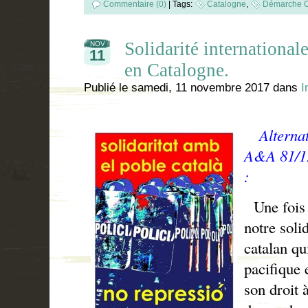
Commentaire (0)
|
Tags:
Catalogne
,
Démarche C
Solidarité international
NOV
11
en Catalogne.
Publié le
samedi, 11 novembre 2017
dans
I
Alternati
A&A 81/12
:
Une fois 
notre soli
catalan qu
pacifique 
son droit 