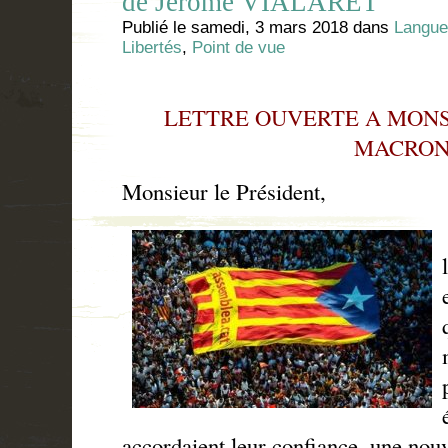
de Jérôme VIALARET
Publié le
samedi, 3 mars 2018
dans
Langue
Libertés
,
Point de vue
LETTRE OUVERTE A MON
MACRO
Monsieur le Président,
accordaient leur confiance, une nouv