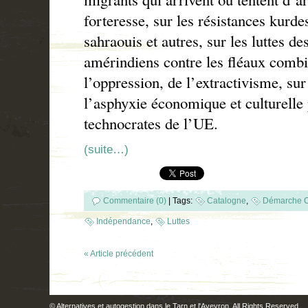
forteresse, sur les résistances kurde
sahraouis et autres, sur les luttes de
amérindiens contre les fléaux combin
l’oppression, de l’extractivisme, su
l’asphyxie économique et culturell
technocrates de l’
UE
.
(suite…)
Commentaire (0)
|
Tags:
Catalogne
,
Démarche C
Indépendance
,
Luttes
« Article précédent
©
Alternatives et autogestion dans le Tarn et l'Aveyron
. All Rights Reserved.