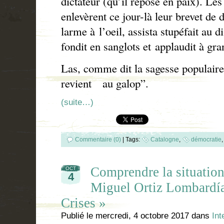
dictateur (qu’il repose en paix). L
enlevèrent ce jour-là leur brevet de
larme à l’oeil, assista stupéfait au 
fondit en sanglots et applaudit à gra
Las, comme dit la sagesse populaire,
revient au galop”.
(suite…)
Commentaire (0)
|
Tags:
Catalogne
,
démocratie
Comprendre la situation
OCT
4
Miguel Ortiz Lombardía
Crises »
Publié le
mercredi, 4 octobre 2017
dans
Int