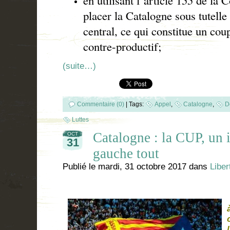
en utilisant l’article 155 de la 
placer la Catalogne sous tutell
central, ce qui constitue un cou
contre-productif;
(suite…)
Commentaire (0)
|
Tags:
Appel
,
Catalogne
,
D
Luttes
Catalogne : la CUP, un
OCT
31
gauche tout
Publié le
mardi, 31 octobre 2017
dans
Liber