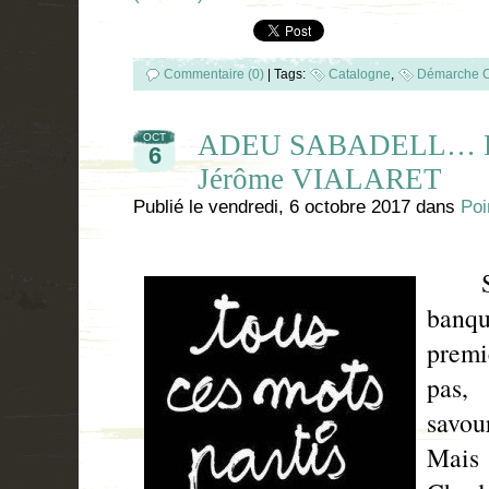
Commentaire (0)
|
Tags:
Catalogne
,
Démarche C
ADEU SABADELL… Bil
OCT
6
Jérôme VIALARET
Publié le
vendredi, 6 octobre 2017
dans
Poi
Sab
banq
premi
pas, 
savou
Mais