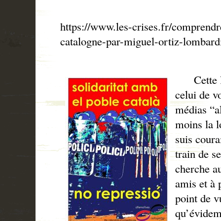
https://www.les-crises.fr/comprendre
catalogne-par-miguel-ortiz-lombard
Cette let
celui de v
médias “al
moins la l
suis coura
train de s
cherche a
amis et à
point de v
qu’évidem