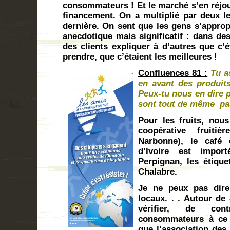
consommateurs ! Et le marché s’en réjou
financement. On a multiplié par deux le 
dernière. On sent que les gens s’approp
anecdotique mais significatif : dans de
des clients expliquer à d’autres que c’ét
prendre, que c’étaient les meilleures !
Confluences 81 :
Tu a
en avant des produits
Peux-tu nous en dire p
sont tout de même pas
Pour les fruits, nou
coopérative fruit
Narbonne), le café 
d’Ivoire est impor
Perpignan, les étique
Chalabre.
Je ne peux pas dire
locaux. . . Autour d
vérifier, de con
consommateurs à ce c
que l’association des