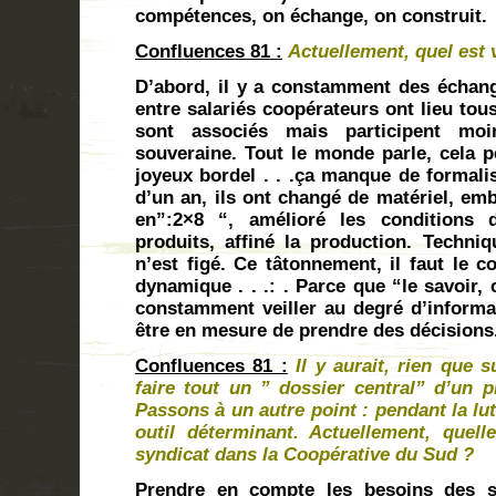
compétences, on échange, on construit.
Confluences 81 :
Actuellement, quel est
D’abord, il y a constamment des échan
entre salariés coopérateurs ont lieu tous
sont associés mais participent mo
souveraine. Tout le monde parle, cela p
joyeux bordel . . .ça manque de formali
d’un an, ils ont changé de matériel, e
en”:2×8 “, amélioré les conditions de
produits, affiné la production. Techniq
n’est figé. Ce tâtonnement, il faut le co
dynamique . . .: . Parce que “le savoir, 
constamment veiller au degré d’inform
être en mesure de prendre des décisions
Confluences 81 :
Il y aurait, rien que 
faire tout un ” dossier central” d’un 
Passons à un autre point : pendant la lut
outil déterminant. Actuellement, quell
syndicat dans la Coopérative du Sud ?
Prendre en compte les besoins des sa