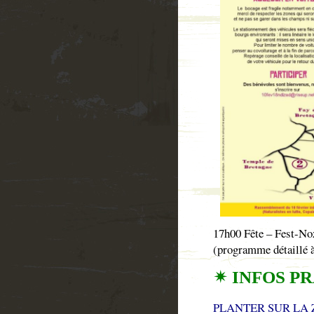
17h00 Fête – Fest-Noz
(programme détaillé à 
✴ INFOS P
PLANTER SUR LA