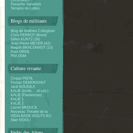
ENSEMBLE !
Panache Salvetois
Terrains de Luttes
Blogs de militants
Blog de Mathieu Colloghan
Chris PERROT (Brest)
Gilles KUNTZ (38)
Jean Pierre MEYER (42)
Magali BRACONNOT (13)
Paul ORIOL
Phil OGM
Culture vivante
Cirque PISTIL
Florian DEMONSANT
Jack NOUDILA
KALIE (écrits. . . et cris )
KALIE (Flamencas)
KALIE 1
KALIE 2
Lionel BROUCK
Nouveau Théatre de la
VIDALBADE (AGUTS 81)
Stan N'DOLI
Fédés des Alters