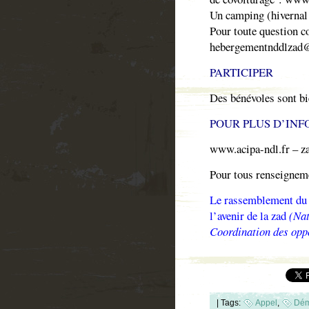
Un camping (hivernal
Pour toute question 
hebergementnddlzad@
PARTICIPER
Des bénévoles sont bi
POUR PLUS D’INF
www.acipa-ndl.fr – za
Pour tous renseigneme
Le rassemblement du 1
l’avenir de la zad
(Nat
Coordination des opp
|
Tags:
Appel
,
Dém