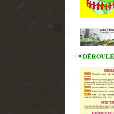
✴DÉROULÉ de 