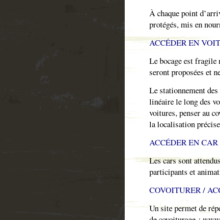
À chaque point d’arriv
protégés, mis en nour
ACCÉDER EN VOI
Le bocage est fragile
seront proposées et n
Le stationnement des v
linéaire le long des v
voitures, penser au co
la localisation précise
ACCÉDER EN CAR
Les cars sont attend
participants et anima
COVOITURER / AC
Un site permet de rép
de covoiturage : www