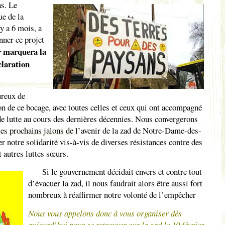
s. Le
ue de la
y a 6 mois, a
nner ce projet
er marquera la
éclaration
ureux de
on de ce bocage, avec toutes celles et ceux qui ont accompagné
 de lutte au cours des dernières décennies. Nous convergerons
es prochains jalons de l’avenir de la zad de Notre-Dame-des-
 notre solidarité vis-à-vis de diverses résistances contre des
t autres luttes sœurs.
Si le gouvernement décidait envers et contre tout
d’évacuer la zad, il nous faudrait alors être aussi fort
nombreux à réaffirmer notre volonté de l’empêcher
Nous vous appelons donc à vous organiser dès
aujourd’hui pour se retrouver sur la zad le 10 février