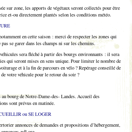
ée sur zone, les apports de végétaux seront collectés pour être
rice et-ou directement plantés selon les conditions météo.
TURE
 notamment en cette saison : merci de respecter les zones qui
e pas se garer dans les champs ni sur les chemins.
éhicules sera fléché à partir des bourgs environnants : il sera
oies qui seront mises en sens unique. Pour limiter le nombre de
voiturage et à la fin de parcours en vélo ? Repérage conseillé de
 de votre véhicule pour le retour du soir ?
us au bourg de Notre-Dame-des- Landes. Accueil des
tions sont prévus en matinée.
CUEILLIR ou SE LOGER
ertorier annonces de demandes et propositions d’hébergement,
.annonces-ndl.org