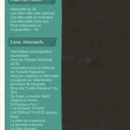
Alternatifs du 38
Les Alternatifs (site national)
Les Alternatifs en Palestine
Les Alternatifs Paris Sud
Pour l'alternative et
l'autogestion – 44
Liens Alternatifs
Alternatives et Autogestion
Faceebook
Amis de Tribune Socialiste
(ATS)
Association pour la Défense
de l'Activité Paysanne
Blog (en castillan) d' Alternatifs
espagnols de Villarobledo
(province de Albacete)
Blog des "Cafés-Repaires" du
Tarn
Du Grain à moudre Saint
Sulpice la Pointe
Et Pourquoi Pas ?
L'ALTERNACTIVISTE
L'ALTERNACTIVISTE (ancien
blog)
La lettre du coquelicot
La Marmite Infernale
Le Père Peinard