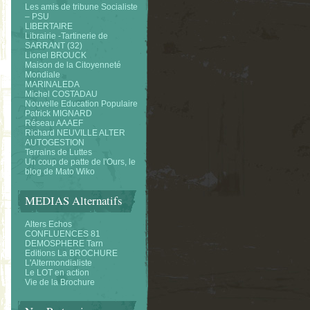
Les amis de tribune Socialiste
– PSU
LIBERTAIRE
Librairie -Tartinerie de
SARRANT (32)
Lionel BROUCK
Maison de la Citoyenneté
Mondiale
MARINALEDA
Michel COSTADAU
Nouvelle Education Populaire
Patrick MIGNARD
Réseau AAAEF
Richard NEUVILLE ALTER
AUTOGESTION
Terrains de Luttes
Un coup de patte de l'Ours, le
blog de Mato Wiko
MEDIAS Alternatifs
Alters Echos
CONFLUENCES 81
DEMOSPHERE Tarn
Editions La BROCHURE
L'Altermondialiste
Le LOT en action
Vie de la Brochure