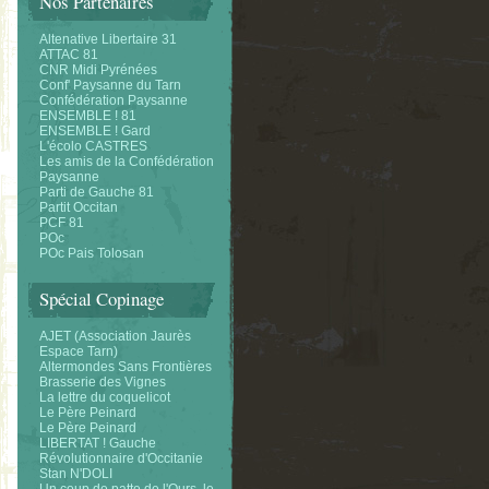
Nos Partenaires
Altenative Libertaire 31
ATTAC 81
CNR Midi Pyrénées
Conf' Paysanne du Tarn
Confédération Paysanne
ENSEMBLE ! 81
ENSEMBLE ! Gard
L'écolo CASTRES
Les amis de la Confédération
Paysanne
Parti de Gauche 81
Partit Occitan
PCF 81
POc
POc Pais Tolosan
Spécial Copinage
AJET (Association Jaurès
Espace Tarn)
Altermondes Sans Frontières
Brasserie des Vignes
La lettre du coquelicot
Le Père Peinard
Le Père Peinard
LIBERTAT ! Gauche
Révolutionnaire d'Occitanie
Stan N'DOLI