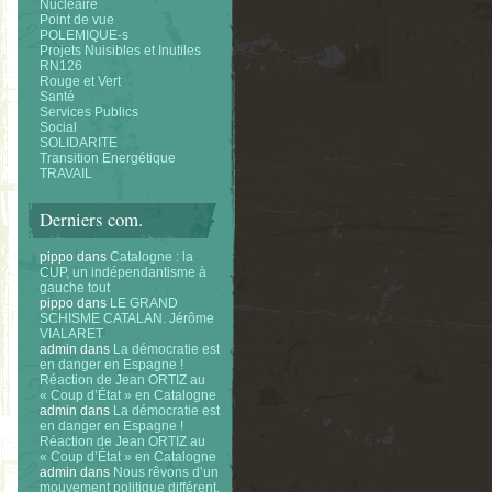
Nucléaire
Point de vue
POLEMIQUE-s
Projets Nuisibles et Inutiles
RN126
Rouge et Vert
Santé
Services Publics
Social
SOLIDARITE
Transition Energétique
TRAVAIL
Derniers com.
pippo
dans
Catalogne : la
CUP, un indépendantisme à
gauche tout
pippo
dans
LE GRAND
SCHISME CATALAN. Jérôme
VIALARET
admin
dans
La démocratie est
en danger en Espagne !
Réaction de Jean ORTIZ au
« Coup d’État » en Catalogne
admin
dans
La démocratie est
en danger en Espagne !
Réaction de Jean ORTIZ au
« Coup d’État » en Catalogne
admin
dans
Nous rêvons d’un
mouvement politique différent.