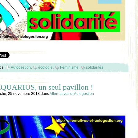
gs:
Autogestion
,
écologie
,
Féminisme
,
solidarités
AQUARIUS, un seul pavillon !
che, 25 novembre 2018
dans
Alternatives et Autogestion