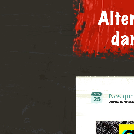
Nos quatr
NOV
25
Publié le
diman