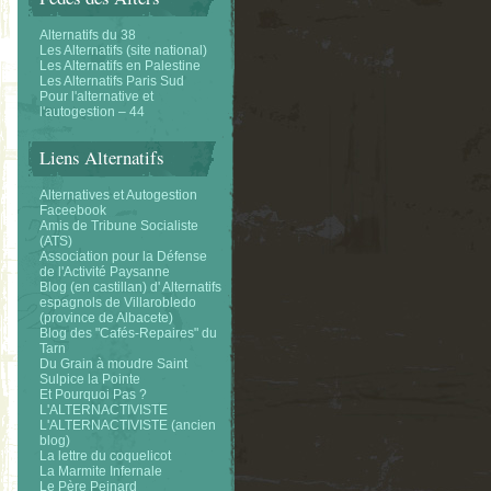
Alternatifs du 38
Les Alternatifs (site national)
Les Alternatifs en Palestine
Les Alternatifs Paris Sud
Pour l'alternative et
l'autogestion – 44
Liens Alternatifs
Alternatives et Autogestion
Faceebook
Amis de Tribune Socialiste
(ATS)
Association pour la Défense
de l'Activité Paysanne
Blog (en castillan) d' Alternatifs
espagnols de Villarobledo
(province de Albacete)
Blog des "Cafés-Repaires" du
Tarn
Du Grain à moudre Saint
Sulpice la Pointe
Et Pourquoi Pas ?
L'ALTERNACTIVISTE
L'ALTERNACTIVISTE (ancien
blog)
La lettre du coquelicot
La Marmite Infernale
Le Père Peinard