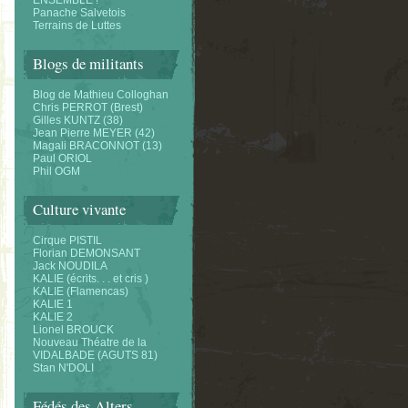
ENSEMBLE !
Panache Salvetois
Terrains de Luttes
Blogs de militants
Blog de Mathieu Colloghan
Chris PERROT (Brest)
Gilles KUNTZ (38)
Jean Pierre MEYER (42)
Magali BRACONNOT (13)
Paul ORIOL
Phil OGM
Culture vivante
Cirque PISTIL
Florian DEMONSANT
Jack NOUDILA
KALIE (écrits. . . et cris )
KALIE (Flamencas)
KALIE 1
KALIE 2
Lionel BROUCK
Nouveau Théatre de la
VIDALBADE (AGUTS 81)
Stan N'DOLI
Fédés des Alters