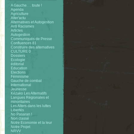
A Gauche. . . toute !
Agenda
Agriculture
Alter'actu
Alternatives et Autogestion
Anti Racismes
Articles
Autogestion
Communiqués de Presse
Confluences 81
Construire des alternatives
CULTURE 0
Dossiers
Ecologie
éditorial
Education
Elections
Féminisme
Gauche de combat
International
Jeunesse
Kézako Les Alternatifs
Langues Régionales et
minoritaires
Les Alters dans les luttes
Libertés
No Pasaran !
Non classé
Notre Economie et la leur
Notre Projet
NRVV