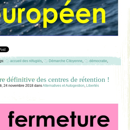
gs:
accueil des réfugiés
,
Démarche Citoyenne
,
démocratie
,
e définitive des centres de rétention !
i, 24 novembre 2018
dans
Alternatives et Autogestion
,
Libertés