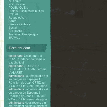
Nucléaire
Point de vue
POLEMIQUE-s
Projets Nuisibles et Inutiles
RN126
Rouge et Vert
Santé
Services Publics
Social
SOLIDARITE
Transition Energétique
TRAVAIL
Derniers com.
pippo
dans
Catalogne : la
CUP, un indépendantisme à
gauche tout
pippo
dans
LE GRAND
SCHISME CATALAN. Jérôme
VIALARET
admin
dans
La démocratie est
en danger en Espagne !
Réaction de Jean ORTIZ au
« Coup d’État » en Catalogne
admin
dans
La démocratie est
en danger en Espagne !
Réaction de Jean ORTIZ au
« Coup d’État » en Catalogne
admin
dans
Nous rêvons d’un
mouvement politique différent.