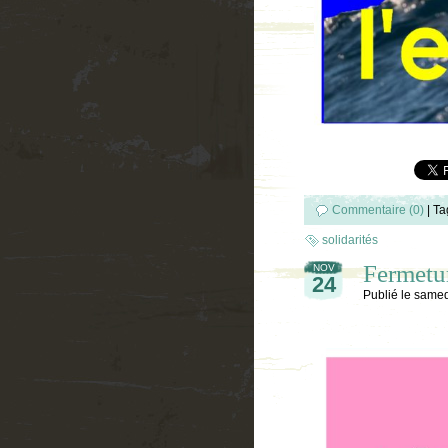
Commentaire (0)
|
Ta
solidarités
Fermetur
NOV
24
Publié le
samed