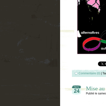
Commentaire (0)
|
Ta
Mise au 
NOV
24
Publié le
samed