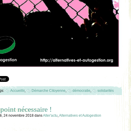
gs:
Accueillir
,
Démarche Citoyenne
,
démocratie
,
solidarités
point nécessaire !
i, 24 novembre 2018
dans
Alter'actu
,
Alternatives et Autogestion