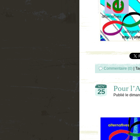
Commentaire (0)
|
Ta
Pour l’
NOV
25
Publié le
diman