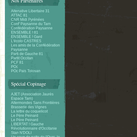
Nos Partenaires
Altenative Libertaire 31
ATTAC 81
CNR Midi Pyrénées
Conf' Paysanne du Tarn
Confédération Paysanne
ENSEMBLE ! 81
ENSEMBLE ! Gard
L'écolo CASTRES
Les amis de la Confédération
Paysanne
Parti de Gauche 81
Partit Occitan
PCF 81
POc
POc Pais Tolosan
Spécial Copinage
AJET (Association Jaurès
Espace Tarn)
Altermondes Sans Frontières
Brasserie des Vignes
La lettre du coquelicot
Le Père Peinard
Le Père Peinard
LIBERTAT ! Gauche
Révolutionnaire d'Occitanie
Stan N'DOLI