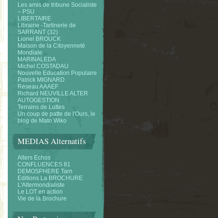
Les amis de tribune Socialiste
– PSU
LIBERTAIRE
Librairie -Tartinerie de
SARRANT (32)
Lionel BROUCK
Maison de la Citoyenneté
Mondiale
MARINALEDA
Michel COSTADAU
Nouvelle Education Populaire
Patrick MIGNARD
Réseau AAAEF
Richard NEUVILLE ALTER
AUTOGESTION
Terrains de Luttes
Un coup de patte de l'Ours, le
blog de Mato Wiko
MEDIAS Alternatifs
Alters Echos
CONFLUENCES 81
DEMOSPHERE Tarn
Editions La BROCHURE
L'Altermondialiste
Le LOT en action
Vie de la Brochure