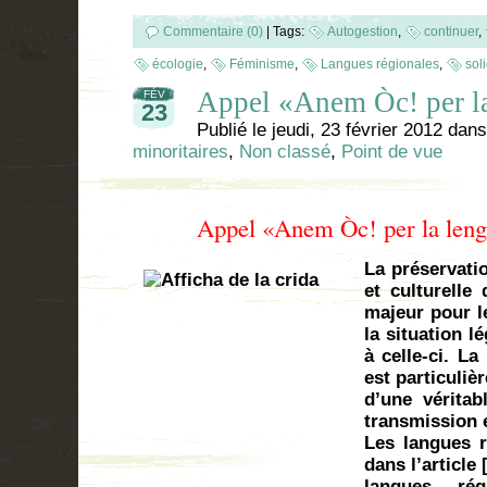
Commentaire (0)
|
Tags:
Autogestion
,
continuer
,
écologie
,
Féminisme
,
Langues régionales
,
sol
Appel «Anem Òc! per la
FÉV
23
Publié le
jeudi, 23 février 2012
dan
minoritaires
,
Non classé
,
Point de vue
Appel «Anem Òc! per la leng
La préservatio
et culturelle
majeur pour l
la situation l
à celle-ci. L
est particuli
d’une véritab
transmission e
Les langues r
dans l’article
langues rég