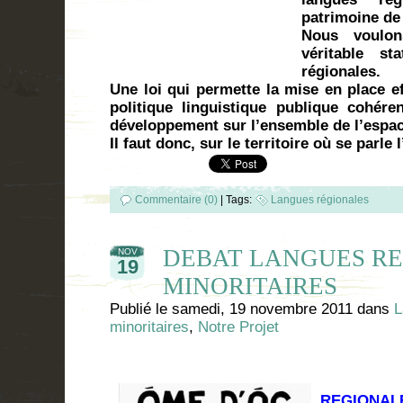
patrimoine de 
Nous voulo
véritable st
régionales.
Une loi qui permette la mise en place ef
politique linguistique publique cohére
développement sur l’ensemble de l’espac
Il faut donc, sur le territoire où se parle 
Commentaire (0)
|
Tags:
Langues régionales
DEBAT LANGUES RE
NOV
19
MINORITAIRES
Publié le
samedi, 19 novembre 2011
dans
L
minoritaires
,
Notre Projet
DEB
REGIONALE