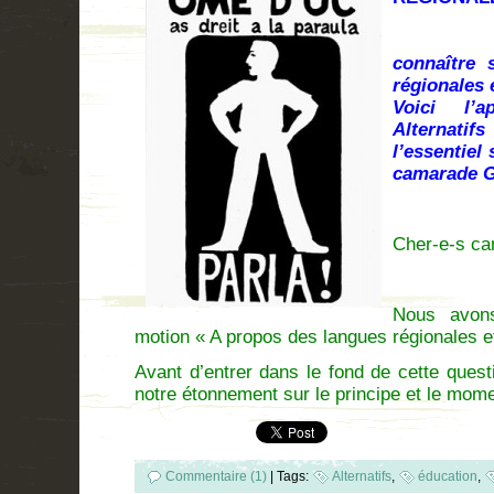
Le Part
connaître 
régionales 
Voici l’a
Alternatifs
l’essentiel
camarade Gi
Cher-e-s ca
Nous avon
motion « A propos des langues régionales et
Avant d’entrer dans le fond de cette ques
notre étonnement sur le principe et le mom
Commentaire (1)
|
Tags:
Alternatifs
,
éducation
,