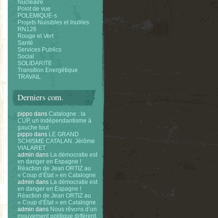
Nucléaire
Point de vue
POLEMIQUE-s
Projets Nuisibles et Inutiles
RN126
Rouge et Vert
Santé
Services Publics
Social
SOLIDARITE
Transition Energétique
TRAVAIL
Derniers com.
pippo
dans
Catalogne : la
CUP, un indépendantisme à
gauche tout
pippo
dans
LE GRAND
SCHISME CATALAN. Jérôme
VIALARET
admin
dans
La démocratie est
en danger en Espagne !
Réaction de Jean ORTIZ au
« Coup d’État » en Catalogne
admin
dans
La démocratie est
en danger en Espagne !
Réaction de Jean ORTIZ au
« Coup d’État » en Catalogne
admin
dans
Nous rêvons d’un
mouvement politique différent.