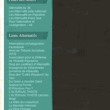
Alternatifs du 38
Les Alternatifs (site national)
Les Alternatifs en Palestine
Les Alternatifs Paris Sud
Pour l'alternative et
l'autogestion – 44
Liens Alternatifs
Alternatives et Autogestion
Faceebook
Amis de Tribune Socialiste
(ATS)
Association pour la Défense
de l'Activité Paysanne
Blog (en castillan) d' Alternatifs
espagnols de Villarobledo
(province de Albacete)
Blog des "Cafés-Repaires" du
Tarn
Du Grain à moudre Saint
Sulpice la Pointe
Et Pourquoi Pas ?
L'ALTERNACTIVISTE
L'ALTERNACTIVISTE (ancien
blog)
La lettre du coquelicot
La Marmite Infernale
Le Père Peinard