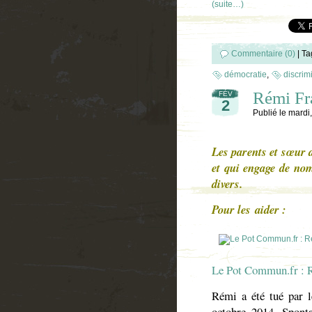
(suite…)
Commentaire (0)
|
Ta
démocratie
,
discrim
Rémi Fra
FÉV
2
Publié le
mardi,
Les parents et sœur 
et qui engage de nom
divers.
Pour les aider :
Le Pot Commun.fr : 
Rémi a été tué par l
octobre 2014. Spont