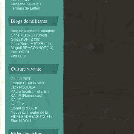
ENSEMBLE !
Panache Salvetois
Terrains de Luttes
Blogs de militants
Blog de Mathieu Colloghan
Chris PERROT (Brest)
Gilles KUNTZ (38)
Jean Pierre MEYER (42)
Magali BRACONNOT (13)
Paul ORIOL
Phil OGM
Culture vivante
Cirque PISTIL
Florian DEMONSANT
Jack NOUDILA
KALIE (écrits. . . et cris )
KALIE (Flamencas)
KALIE 1
KALIE 2
Lionel BROUCK
Nouveau Théatre de la
VIDALBADE (AGUTS 81)
Stan N'DOLI
Fédés des Alters