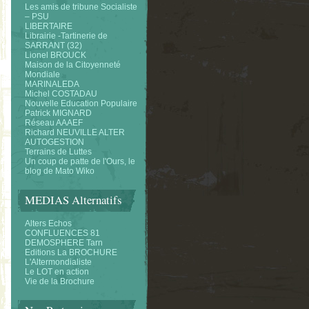
Les amis de tribune Socialiste
– PSU
LIBERTAIRE
Librairie -Tartinerie de
SARRANT (32)
Lionel BROUCK
Maison de la Citoyenneté
Mondiale
MARINALEDA
Michel COSTADAU
Nouvelle Education Populaire
Patrick MIGNARD
Réseau AAAEF
Richard NEUVILLE ALTER
AUTOGESTION
Terrains de Luttes
Un coup de patte de l'Ours, le
blog de Mato Wiko
MEDIAS Alternatifs
Alters Echos
CONFLUENCES 81
DEMOSPHERE Tarn
Editions La BROCHURE
L'Altermondialiste
Le LOT en action
Vie de la Brochure