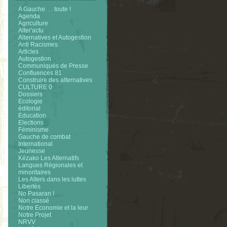
A Gauche. . . toute !
Agenda
Agriculture
Alter'actu
Alternatives et Autogestion
Anti Racismes
Articles
Autogestion
Communiqués de Presse
Confluences 81
Construire des alternatives
CULTURE 0
Dossiers
Ecologie
éditorial
Education
Elections
Féminisme
Gauche de combat
International
Jeunesse
Kézako Les Alternatifs
Langues Régionales et
minoritaires
Les Alters dans les luttes
Libertés
No Pasaran !
Non classé
Notre Economie et la leur
Notre Projet
NRVV