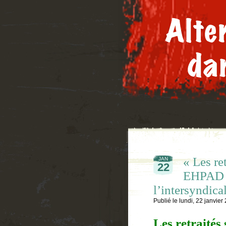
« Les re
JAN
22
EHPAD e
l’intersyndical
Publié le
lundi, 22 janvier
Les retraités