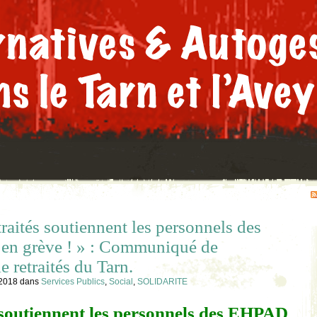
traités soutiennent les personnels des
n grève ! » : Communiqué de
e retraités du Tarn.
 2018
dans
Services Publics
,
Social
,
SOLIDARITE
 soutiennent les personnels des EHPAD