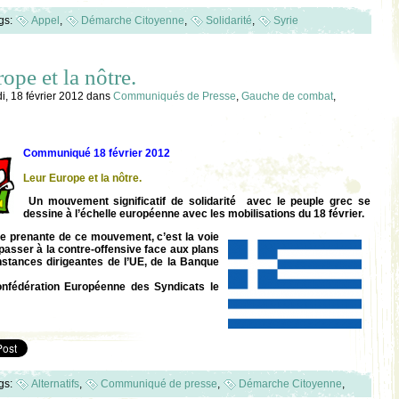
gs:
Appel
,
Démarche Citoyenne
,
Solidarité
,
Syrie
ope et la nôtre.
, 18 février 2012
dans
Communiqués de Presse
,
Gauche de combat
,
Communiqué 18 février 2012
Leur Europe et la nôtre.
Un mouvement significatif de solidarité avec le peuple grec se
dessine à l’échelle européenne avec les mobilisations du 18 février.
tie prenante de ce mouvement, c’est la voie
 passer à la contre-offensive face aux plans
nstances dirigeantes de l’UE, de la Banque
onfédération Européenne des Syndicats le
gs:
Alternatifs
,
Communiqué de presse
,
Démarche Citoyenne
,