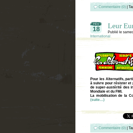
Commentaire (0)
|
Ta
Leur Eur
FÉV
18
Publié le
samedi
International
Pour les Alternatifs, par
à suivre pour résister et
de super-austérité des i
Mondiale et du FMI.
La mobilisation de la C
(suite…)
Commentaire (0)
|
Ta