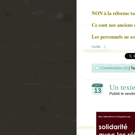
NON à la réforme tar
Ce sont nos anciens 
Les personnels ne so
(suite…)
Commentaire (0)
|
Ta
Un texte
OCT
13
Publié le
vendr