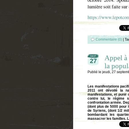
lumière soit faite su
https://www.lepotco
Commentaire (0)
|
Ta
Appel à 
SEP
27
la popul
Publié le
jeudi, 27 septem
Les manifestations pacif
2011 ont dévoilé la n
manifestations, et punir
contre lui, le régime s
confrontation armée. Dep
(dont plus de 5000 pour l
de Syriens, (dont 1/2 mi
bombardant les quartie
massacrer les familles. 