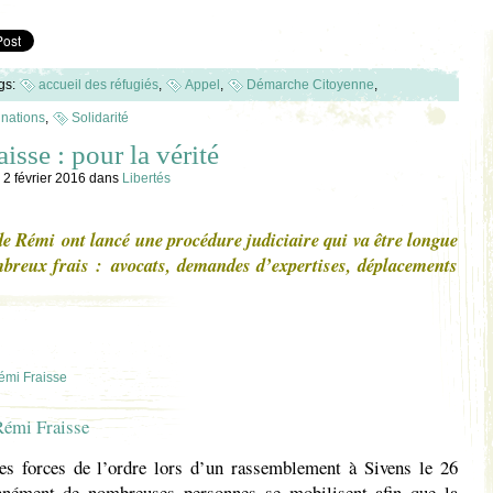
gs:
accueil des réfugiés
,
Appel
,
Démarche Citoyenne
,
inations
,
Solidarité
isse : pour la vérité
 2 février 2016
dans
Libertés
de Rémi ont lancé une procédure judiciaire qui va être longue
breux frais : avocats, demandes d’expertises, déplacements
Rémi Fraisse
es forces de l’ordre lors d’un rassemblement à Sivens le 26
anément de nombreuses personnes se mobilisent afin que la