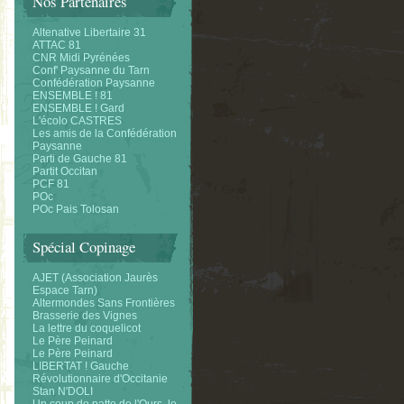
Nos Partenaires
Altenative Libertaire 31
ATTAC 81
CNR Midi Pyrénées
Conf' Paysanne du Tarn
Confédération Paysanne
ENSEMBLE ! 81
ENSEMBLE ! Gard
L'écolo CASTRES
Les amis de la Confédération
Paysanne
Parti de Gauche 81
Partit Occitan
PCF 81
POc
POc Pais Tolosan
Spécial Copinage
AJET (Association Jaurès
Espace Tarn)
Altermondes Sans Frontières
Brasserie des Vignes
La lettre du coquelicot
Le Père Peinard
Le Père Peinard
LIBERTAT ! Gauche
Révolutionnaire d'Occitanie
Stan N'DOLI