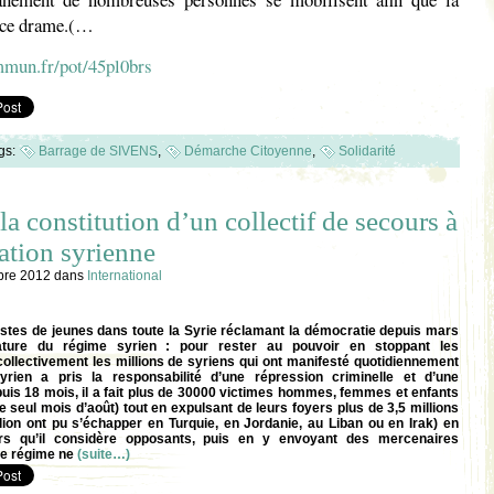
r ce drame.(…
mmun.fr/pot/45pl0brs
gs:
Barrage de SIVENS
,
Démarche Citoyenne
,
Solidarité
la constitution d’un collectif de secours à
ation syrienne
bre 2012
dans
International
istes de jeunes dans toute la Syrie réclamant la démocratie depuis mars
ature du régime syrien : pour rester au pouvoir en stoppant les
 collectivement les millions de syriens qui ont manifesté quotidiennement
yrien a pris la responsabilité d’une répression criminelle et d’une
uis 18 mois, il a fait plus de 30000 victimes hommes, femmes et enfants
e seul mois d’août) tout en expulsant de leurs foyers plus de 3,5 millions
llion ont pu s’échapper en Turquie, en Jordanie, au Liban ou en Irak) en
rs qu’il considère opposants, puis en y envoyant des mercenaires
Le régime ne
(suite…)