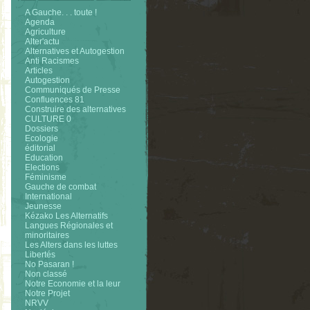
A Gauche. . . toute !
Agenda
Agriculture
Alter'actu
Alternatives et Autogestion
Anti Racismes
Articles
Autogestion
Communiqués de Presse
Confluences 81
Construire des alternatives
CULTURE 0
Dossiers
Ecologie
éditorial
Education
Elections
Féminisme
Gauche de combat
International
Jeunesse
Kézako Les Alternatifs
Langues Régionales et
minoritaires
Les Alters dans les luttes
Libertés
No Pasaran !
Non classé
Notre Economie et la leur
Notre Projet
NRVV