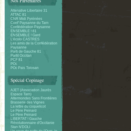
Nos Partenaires
Altenative Libertaire 31
ATTAC 81
CNR Midi Pyrénées
Conf' Paysanne du Tarn
Confédération Paysanne
ENSEMBLE ! 81
ENSEMBLE ! Gard
L'écolo CASTRES
Les amis de la Confédération
Paysanne
Parti de Gauche 81
Partit Occitan
PCF 81
POc
POc Pais Tolosan
Spécial Copinage
AJET (Association Jaurès
Espace Tarn)
Altermondes Sans Frontières
Brasserie des Vignes
La lettre du coquelicot
Le Père Peinard
Le Père Peinard
LIBERTAT ! Gauche
Révolutionnaire d'Occitanie
Stan N'DOLI