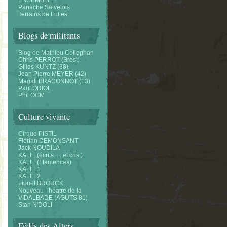
ENSEMBLE !
Panache Salvetois
Terrains de Luttes
Blogs de militants
Blog de Mathieu Colloghan
Chris PERROT (Brest)
Gilles KUNTZ (38)
Jean Pierre MEYER (42)
Magali BRACONNOT (13)
Paul ORIOL
Phil OGM
Culture vivante
Cirque PISTIL
Florian DEMONSANT
Jack NOUDILA
KALIE (écrits. . . et cris )
KALIE (Flamencas)
KALIE 1
KALIE 2
Lionel BROUCK
Nouveau Théatre de la
VIDALBADE (AGUTS 81)
Stan N'DOLI
Fédés des Alters