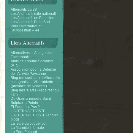
Alternatifs du 38
Les Alternatifs (site national)
Les Alternatifs en Palestine
Les Alternatifs Paris Sud
Pour l'alternative et
l'autogestion – 44
Liens Alternatifs
Alternatives et Autogestion
Faceebook
Amis de Tribune Socialiste
(ATS)
Association pour la Défense
de l'Activité Paysanne
Blog (en castillan) d' Alternatifs
espagnols de Villarobledo
(province de Albacete)
Blog des "Cafés-Repaires" du
Tarn
Du Grain à moudre Saint
Sulpice la Pointe
Et Pourquoi Pas ?
L'ALTERNACTIVISTE
L'ALTERNACTIVISTE (ancien
blog)
La lettre du coquelicot
La Marmite Infernale
Le Père Peinard