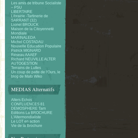
Les amis de tribune Socialiste
– PSU
LIBERTAIRE
Librairie -Tartinerie de
SARRANT (32)
Lionel BROUCK
Maison de la Citoyenneté
Mondiale
MARINALEDA
Michel COSTADAU
Nouvelle Education Populaire
Patrick MIGNARD
Réseau AAAEF
Richard NEUVILLE ALTER
AUTOGESTION
Terrains de Luttes
Un coup de patte de l'Ours, le
blog de Mato Wiko
MEDIAS Alternatifs
Alters Echos
CONFLUENCES 81
DEMOSPHERE Tarn
Editions La BROCHURE
L'Altermondialiste
Le LOT en action
Vie de la Brochure