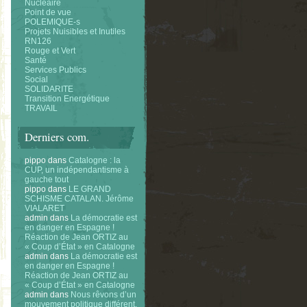
Nucléaire
Point de vue
POLEMIQUE-s
Projets Nuisibles et Inutiles
RN126
Rouge et Vert
Santé
Services Publics
Social
SOLIDARITE
Transition Energétique
TRAVAIL
Derniers com.
pippo
dans
Catalogne : la
CUP, un indépendantisme à
gauche tout
pippo
dans
LE GRAND
SCHISME CATALAN. Jérôme
VIALARET
admin
dans
La démocratie est
en danger en Espagne !
Réaction de Jean ORTIZ au
« Coup d’État » en Catalogne
admin
dans
La démocratie est
en danger en Espagne !
Réaction de Jean ORTIZ au
« Coup d’État » en Catalogne
admin
dans
Nous rêvons d’un
mouvement politique différent.