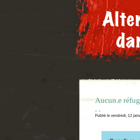
Aucun.e réfugi
. .
Publié le
vendredi, 12 jan