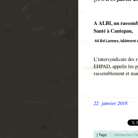
A ALBI, un rassembl
Santé à Cantepau,
44 Bd Lannes, bâtiment de
L’intersyndicale des 
EHPAD, appelle les po
rassemblement et mani
22 janvier 2018
|
Tags:
Démarche Cit