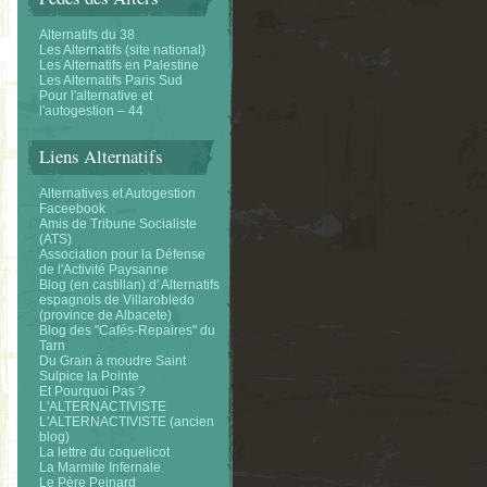
Alternatifs du 38
Les Alternatifs (site national)
Les Alternatifs en Palestine
Les Alternatifs Paris Sud
Pour l'alternative et
l'autogestion – 44
Liens Alternatifs
Alternatives et Autogestion
Faceebook
Amis de Tribune Socialiste
(ATS)
Association pour la Défense
de l'Activité Paysanne
Blog (en castillan) d' Alternatifs
espagnols de Villarobledo
(province de Albacete)
Blog des "Cafés-Repaires" du
Tarn
Du Grain à moudre Saint
Sulpice la Pointe
Et Pourquoi Pas ?
L'ALTERNACTIVISTE
L'ALTERNACTIVISTE (ancien
blog)
La lettre du coquelicot
La Marmite Infernale
Le Père Peinard