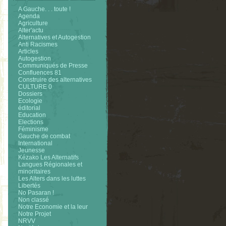
A Gauche. . . toute !
Agenda
Agriculture
Alter'actu
Alternatives et Autogestion
Anti Racismes
Articles
Autogestion
Communiqués de Presse
Confluences 81
Construire des alternatives
CULTURE 0
Dossiers
Ecologie
éditorial
Education
Elections
Féminisme
Gauche de combat
International
Jeunesse
Kézako Les Alternatifs
Langues Régionales et
minoritaires
Les Alters dans les luttes
Libertés
No Pasaran !
Non classé
Notre Economie et la leur
Notre Projet
NRVV