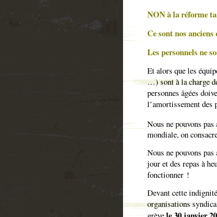
NON à la réforme tar
Ce sont nos anciens 
Les personnels ne so
Et alors que les équip
…) sont à la charge d
personnes âgées doive
l’amortissement des p
Nous ne pouvons pas a
mondiale, on consacre
Nous ne pouvons pas a
jour et des repas à h
fonctionner !
Devant cette indignit
organisations syndical
le 30 janvier 2
grève