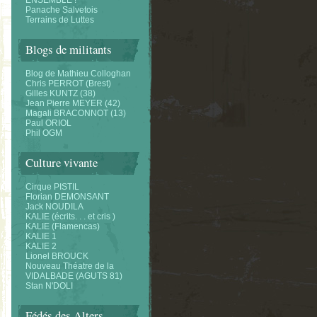
ENSEMBLE !
Panache Salvetois
Terrains de Luttes
Blogs de militants
Blog de Mathieu Colloghan
Chris PERROT (Brest)
Gilles KUNTZ (38)
Jean Pierre MEYER (42)
Magali BRACONNOT (13)
Paul ORIOL
Phil OGM
Culture vivante
Cirque PISTIL
Florian DEMONSANT
Jack NOUDILA
KALIE (écrits. . . et cris )
KALIE (Flamencas)
KALIE 1
KALIE 2
Lionel BROUCK
Nouveau Théatre de la
VIDALBADE (AGUTS 81)
Stan N'DOLI
Fédés des Alters