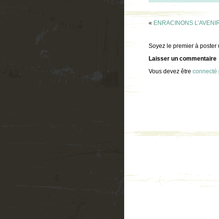
«
ENRACINONS L’AVENIR su
Soyez le premier à poster
Laisser un commentaire
Vous devez être
connecté