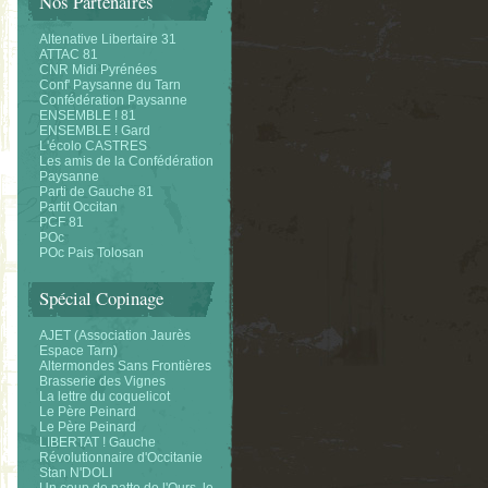
Nos Partenaires
Altenative Libertaire 31
ATTAC 81
CNR Midi Pyrénées
Conf' Paysanne du Tarn
Confédération Paysanne
ENSEMBLE ! 81
ENSEMBLE ! Gard
L'écolo CASTRES
Les amis de la Confédération
Paysanne
Parti de Gauche 81
Partit Occitan
PCF 81
POc
POc Pais Tolosan
Spécial Copinage
AJET (Association Jaurès
Espace Tarn)
Altermondes Sans Frontières
Brasserie des Vignes
La lettre du coquelicot
Le Père Peinard
Le Père Peinard
LIBERTAT ! Gauche
Révolutionnaire d'Occitanie
Stan N'DOLI