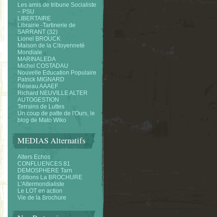
Les amis de tribune Socialiste
– PSU
LIBERTAIRE
Librairie -Tartinerie de
SARRANT (32)
Lionel BROUCK
Maison de la Citoyenneté
Mondiale
MARINALEDA
Michel COSTADAU
Nouvelle Education Populaire
Patrick MIGNARD
Réseau AAAEF
Richard NEUVILLE ALTER
AUTOGESTION
Terrains de Luttes
Un coup de patte de l'Ours, le
blog de Mato Wiko
MEDIAS Alternatifs
Alters Echos
CONFLUENCES 81
DEMOSPHERE Tarn
Editions La BROCHURE
L'Altermondialiste
Le LOT en action
Vie de la Brochure