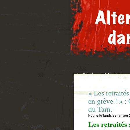
« Les retrait
en grève ! » :
du Tarn.
Publié le
lundi, 22 janvier
Les retraités