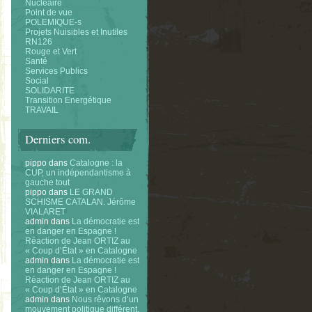
Nucléaire
Point de vue
POLEMIQUE-s
Projets Nuisibles et Inutiles
RN126
Rouge et Vert
Santé
Services Publics
Social
SOLIDARITE
Transition Energétique
TRAVAIL
Derniers com.
pippo
dans
Catalogne : la
CUP, un indépendantisme à
gauche tout
pippo
dans
LE GRAND
SCHISME CATALAN. Jérôme
VIALARET
admin
dans
La démocratie est
en danger en Espagne !
Réaction de Jean ORTIZ au
« Coup d’État » en Catalogne
admin
dans
La démocratie est
en danger en Espagne !
Réaction de Jean ORTIZ au
« Coup d’État » en Catalogne
admin
dans
Nous rêvons d’un
mouvement politique différent.