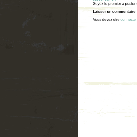
Soyez le premier à poster
Laisser un commentaire
Vous devez être
connecté