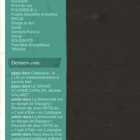
Nucléaire
Point de vue
POLEMIQUE-s
Projets Nuisibles et Inutiles
RN126
Rouge et Vert
Santé
Services Publics
Social
SOLIDARITE
Transition Energétique
TRAVAIL
Derniers com.
pippo
dans
Catalogne : la
CUP, un indépendantisme à
gauche tout
pippo
dans
LE GRAND
SCHISME CATALAN. Jérôme
VIALARET
admin
dans
La démocratie est
en danger en Espagne !
Réaction de Jean ORTIZ au
« Coup d’État » en Catalogne
admin
dans
La démocratie est
en danger en Espagne !
Réaction de Jean ORTIZ au
« Coup d’État » en Catalogne
admin
dans
Nous rêvons d’un
mouvement politique différent.