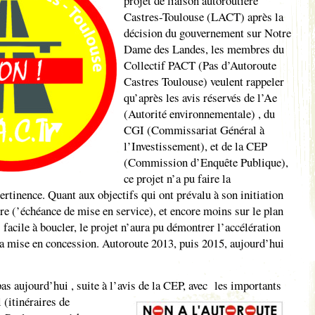
projet de liaison autoroutière
Castres-Toulouse (LACT) après la
décision du gouvernement sur Notre
Dame des Landes, les membres du
Collectif PACT (Pas d’Autoroute
Castres Toulouse) veulent rappeler
qu’après les avis réservés de l’Ae
(Autorité environnementale) , du
CGI (Commissariat Général à
l’Investissement), et de la CEP
(Commission d’Enquête Publique),
ce projet n’a pu faire la
rtinence. Quant aux objectifs qui ont prévalu à son initiation
ire (’échéance de mise en service), et encore moins sur le plan
facile à boucler, le projet n’aura pu démontrer l’accélération
 sa mise en concession. Autoroute 2013, puis 2015, aujourd’hui
as aujourd’hui , suite à l’avis de la CEP, avec
les importants
l (itinéraires de