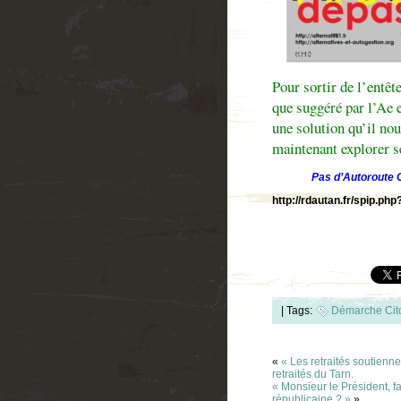
Pour sortir de l’entê
que suggéré par l’Ae 
une solution qu’il nou
maintenant explorer s
Pas d’Autoroute 
http://rdautan.fr/spip.php
|
Tags:
Démarche Cit
«
« Les retraités soutienn
retraités du Tarn.
« Monsieur le Président, fa
républicaine ? »
»