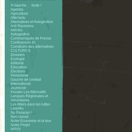
A Gauche. . . toute !
Agenda
Agriculture
Alter'actu
Alternatives et Autogestion
Anti Racismes
Articles
Autogestion
Communiqués de Presse
Confluences 81
Construire des alternatives
CULTURE 0
Dossiers
Ecologie
éditorial
Education
Elections
Féminisme
Gauche de combat
International
Jeunesse
Kézako Les Alternatifs
Langues Régionales et
minoritaires
Les Alters dans les luttes
Libertés
No Pasaran !
Non classé
Notre Economie et la leur
Notre Projet
NRVV