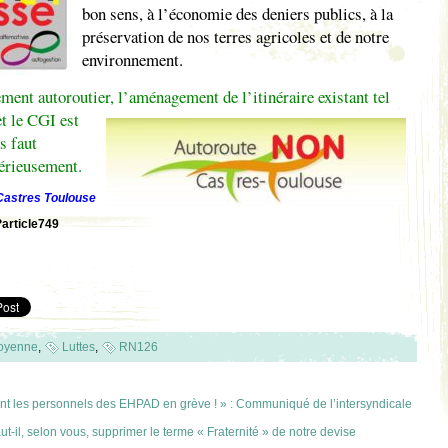
bon sens, à l’économie des deniers publics, à la
préservation de nos terres agricoles et de notre
environnement.
tement autoroutier, l’aménagement de
l’itinéraire existant tel
et le CGI est
s faut
érieusement.
Castres Toulouse
?article749
oyenne
,
Luttes
,
RN126
ent les personnels des EHPAD en grève ! » : Communiqué de l’intersyndicale
ut-il, selon vous, supprimer le terme « Fraternité » de notre devise