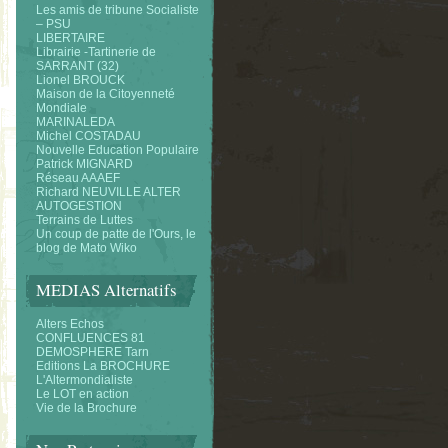
Les amis de tribune Socialiste
– PSU
LIBERTAIRE
Librairie -Tartinerie de
SARRANT (32)
Lionel BROUCK
Maison de la Citoyenneté
Mondiale
MARINALEDA
Michel COSTADAU
Nouvelle Education Populaire
Patrick MIGNARD
Réseau AAAEF
Richard NEUVILLE ALTER
AUTOGESTION
Terrains de Luttes
Un coup de patte de l'Ours, le
blog de Mato Wiko
MEDIAS Alternatifs
Alters Echos
CONFLUENCES 81
DEMOSPHERE Tarn
Editions La BROCHURE
L'Altermondialiste
Le LOT en action
Vie de la Brochure