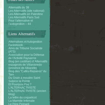
Alternatifs du 38
Les Alternatifs (site national)
Les Alternatifs en Palestine
Les Alternatifs Paris Sud
Pour l'alternative et
l'autogestion – 44
Liens Alternatifs
Alternatives et Autogestion
Faceebook
Amis de Tribune Socialiste
(ATS)
Association pour la Défense
de l'Activité Paysanne
Blog (en castillan) d' Alternatifs
espagnols de Villarobledo
(province de Albacete)
Blog des "Cafés-Repaires" du
Tarn
Du Grain à moudre Saint
Sulpice la Pointe
Et Pourquoi Pas ?
L'ALTERNACTIVISTE
L'ALTERNACTIVISTE (ancien
blog)
La lettre du coquelicot
La Marmite Infernale
Le Père Peinard