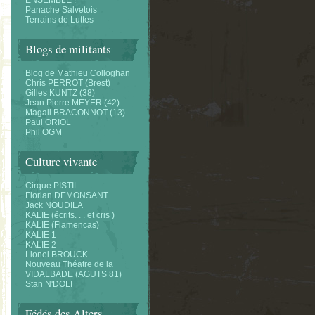
ENSEMBLE !
Panache Salvetois
Terrains de Luttes
Blogs de militants
Blog de Mathieu Colloghan
Chris PERROT (Brest)
Gilles KUNTZ (38)
Jean Pierre MEYER (42)
Magali BRACONNOT (13)
Paul ORIOL
Phil OGM
Culture vivante
Cirque PISTIL
Florian DEMONSANT
Jack NOUDILA
KALIE (écrits. . . et cris )
KALIE (Flamencas)
KALIE 1
KALIE 2
Lionel BROUCK
Nouveau Théatre de la
VIDALBADE (AGUTS 81)
Stan N'DOLI
Fédés des Alters