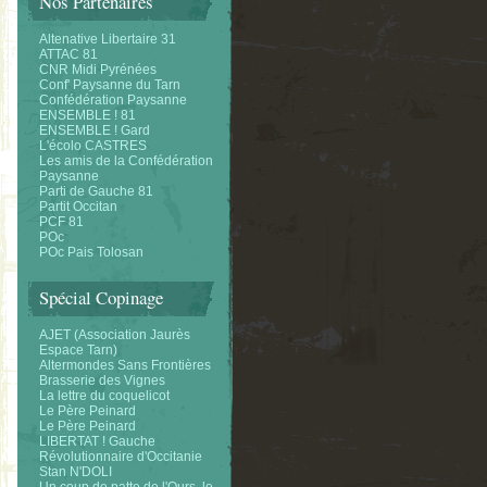
Nos Partenaires
Altenative Libertaire 31
ATTAC 81
CNR Midi Pyrénées
Conf' Paysanne du Tarn
Confédération Paysanne
ENSEMBLE ! 81
ENSEMBLE ! Gard
L'écolo CASTRES
Les amis de la Confédération
Paysanne
Parti de Gauche 81
Partit Occitan
PCF 81
POc
POc Pais Tolosan
Spécial Copinage
AJET (Association Jaurès
Espace Tarn)
Altermondes Sans Frontières
Brasserie des Vignes
La lettre du coquelicot
Le Père Peinard
Le Père Peinard
LIBERTAT ! Gauche
Révolutionnaire d'Occitanie
Stan N'DOLI