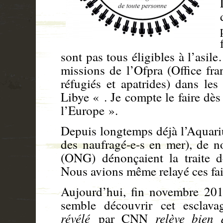
sont pas tous éligibles à l’asil
missions de l’Ofpra (Office fra
réfugiés et apatrides) dans les 
Libye « . Je compte le faire dès
l’Europe ».
Depuis longtemps déjà l’Aquariu
des naufragé-e-s en
mer
), de n
(ONG) dénonçaient la traite d
Nous avions même relayé ces fai
Aujourd’hui
, fin
novembre 20
semble découvrir cet esclav
révélé
relève bien 
par CNN