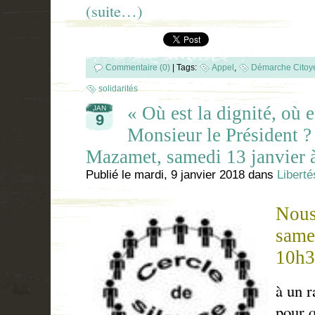
(suite…)
Commentaire (0)
|
Tags:
Appel
,
Démarche Citoy
solidarités
« Où est la dignité, où 
JAN
9
Monsieur le Président ?
Mazamet, samedi 13 janvier 
Publié le
mardi, 9 janvier 2018
dans
Liberté
Nous
same
10h3
à un 
pour 