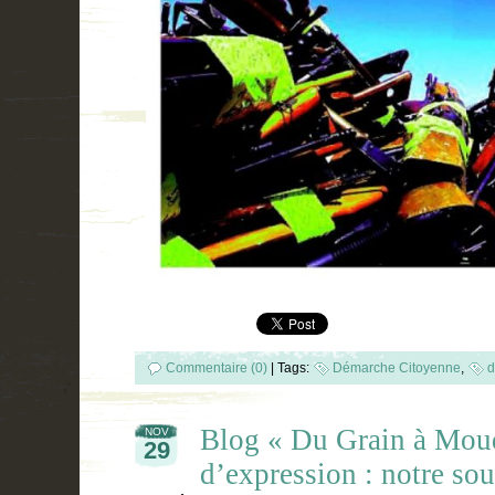
Commentaire (0)
|
Tags:
Démarche Citoyenne
,
d
Blog « Du Grain à Moudr
NOV
29
d’expression : notre sou