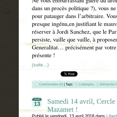
dans un procès politique ?), vous ne 
pour patauger dans l’arbitraire. Vous
presque ingénu,en justifiant le mauva
réserver à Jordi Sanchez, que le P
persiste, vaille que vaille, à propose
Generalitat… précisément par votre o
présente !
(suite…)
Commentaire (0)
|
Tags:
Catalogne
,
Démarche C
Samedi 14 avril, Cercle 
AVR
13
Mazamet !
Publié le
vendredi, 13 avril 2018
dans
Liber