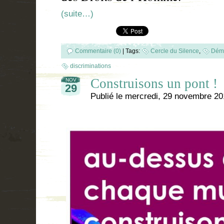
(suite…)
Commentaire (0)
|
Tags:
Cercle du Silence
,
Déma
discriminations
Construisons un pont !
NOV
29
Publié le
mercredi, 29 novembre 20