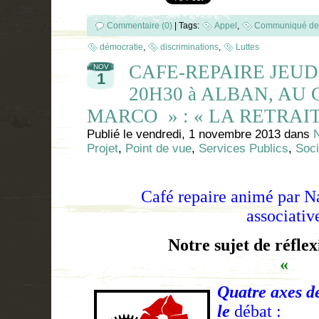
Commentaire (0)
|
Tags:
Appel
,
Communiqué de
démocratie
,
discriminations
,
Luttes
CAFE-REPAIRE JEUD
NOV
1
20H30 à ALBAN, AU
MARCO » : « LA RETRAIT
Publié le
vendredi, 1 novembre 2013
dans
N
Projet
,
Point de vue
,
Services Publics
,
Soci
Café repaire animé par Na
associativ
Notre sujet de réflex
«
Quatre axes de
le
débat :