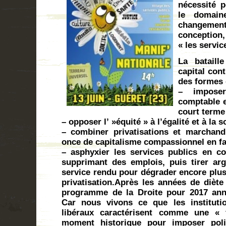
nécessité p
le domain
changeme
conception
« les servic
La bataill
capital con
des formes 
– impose
comptable e
court terme
– opposer l’ »équité » à l’égalité et à la so
– combiner privatisations et marchand
once de capitalisme compassionnel en fa
– asphyxier les services publics en c
supprimant des emplois, puis tirer ar
service rendu pour dégrader encore plus,
privatisation.Après les années de diète
programme de la Droite pour 2017 anno
Car nous vivons ce que les institutio
libéraux caractérisent comme une « f
moment historique pour imposer pol