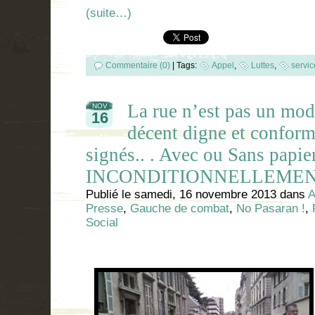
(suite…)
Commentaire (0)
|
Tags:
Appel
,
Luttes
,
servic
La rue n’est pas un mo
NOV
16
décent digne et confor
signés.. . Avec ou Sans papier
INCONDITIONNELLEMEN
Publié le
samedi, 16 novembre 2013
dans
A
Presse
,
Gauche de combat
,
No Pasaran !
,
Social