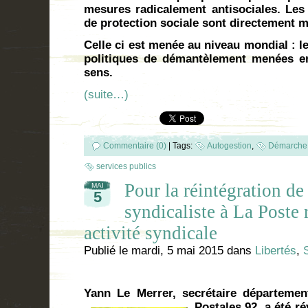
mesures radicalement antisociales. Les 
de protection sociale sont directement m
Celle ci est menée au niveau mondial : l
politiques de démantèlement menées e
sens.
(suite…)
Commentaire (0)
|
Tags:
Autogestion
,
Démarche 
services publics
Pour la réintégration d
MAI
5
syndicaliste à La Poste
activité syndicale
Publié le
mardi, 5 mai 2015
dans
Libertés
,
Yann Le Merrer, secrétaire départemen
Postales 92, a été r