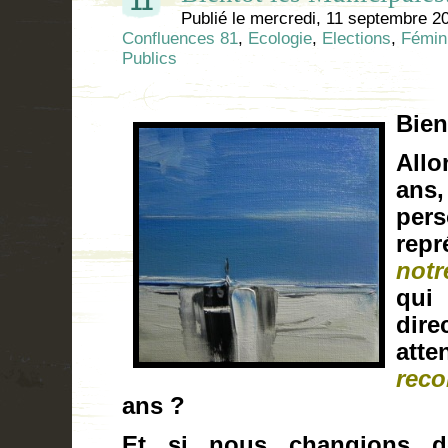
11
Publié le
mercredi, 11 septembre 2
Confluences 81
,
Ecologie
,
Elections
,
Fémin
Publics
Bien
Allo
ans
pers
repr
not
qui
dir
att
rec
ans ?
Et si nous changions d