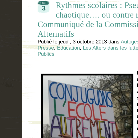
Rythmes scolaires : Ps
OCT
3
chaotique…. ou contre 
Communiqué de la Commissi
Alternatifs
Publié le
jeudi, 3 octobre 2013
dans
Autoges
Presse
,
Education
,
Les Alters dans les lutt
Publics