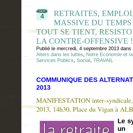
RETRAITES, EMPLOI
SEP
4
MASSIVE DU TEMPS 
TOUT SE TIENT, RESIST
LA CONTRE-OFFENSIVE !
Publié le
mercredi, 4 septembre 2013
dans
Alters dans les luttes
,
Notre Economie et la
Services Publics
,
Social
,
TRAVAIL
COMMUNIQUE DES ALTERNAT
2013
MANIFESTATION inter-syndicale, 
2013, 14h30, Place du Vigan à ALB
Le s
un 