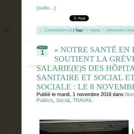
(suite…)
Commentaire (0)
|
Tags:
Appel
,
Démarche Citoy
« NOTRE SANTÉ EN
NOV
1
SOUTIENT LA GRÉV
SALARIE(E)S DES HÔPIT
SANITAIRE ET SOCIAL E
SOCIALE : LE 8 NOVEM
Publié le
mardi, 1 novembre 2016
dans
Non
Publics
,
Social
,
TRAVAIL