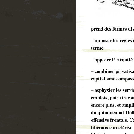
prend des formes div
– imposer les règles 
terme
– opposer l’ »équité »
– combiner privatisa
capitalisme compassi
– asphyxier les serv
emplois, puis tirer 
encore plus, et ampli
du quinquennat Holl
offensive frontale. C
libéraux caractéris