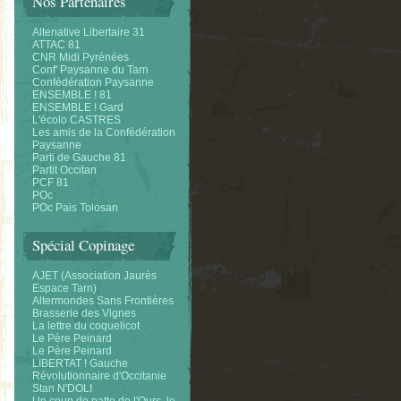
Nos Partenaires
Altenative Libertaire 31
ATTAC 81
CNR Midi Pyrénées
Conf' Paysanne du Tarn
Confédération Paysanne
ENSEMBLE ! 81
ENSEMBLE ! Gard
L'écolo CASTRES
Les amis de la Confédération
Paysanne
Parti de Gauche 81
Partit Occitan
PCF 81
POc
POc Pais Tolosan
Spécial Copinage
AJET (Association Jaurès
Espace Tarn)
Altermondes Sans Frontières
Brasserie des Vignes
La lettre du coquelicot
Le Père Peinard
Le Père Peinard
LIBERTAT ! Gauche
Révolutionnaire d'Occitanie
Stan N'DOLI