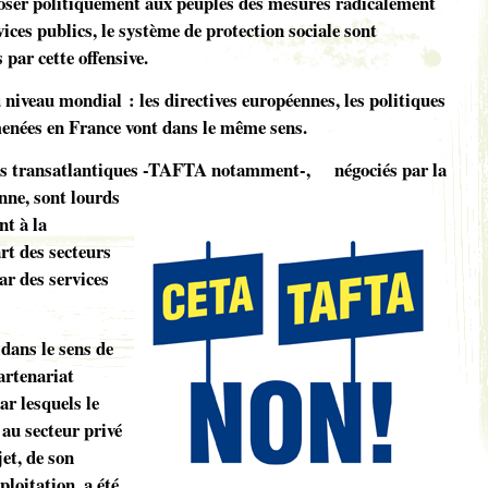
oser politiquement aux peuples des mesures radicalement
vices publics, le système de protection sociale sont
par cette offensive.
 niveau mondial : les directives européennes, les politiques
nées en France vont dans le même sens.
rds transatlantiques -TAFTA notamment-,
négociés par la
ne, sont lourds
t à la
rt des secteurs
ar des services
dans le sens de
partenariat
ar lesquels le
 au secteur privé
et, de son
loitation, a été