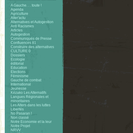
A Gauche. . . toute !
Agenda
Agriculture
Alter'actu
Alternatives et Autogestion
Anti Racismes
Articles
Autogestion
Communiqués de Presse
Confluences 81
Construire des alternatives
CULTURE 0
Dossiers
Ecologie
éditorial
Education
Elections
Féminisme
Gauche de combat
International
Jeunesse
Kézako Les Alternatifs
Langues Régionales et
minoritaires
Les Alters dans les luttes
Libertés
No Pasaran !
Non classé
Notre Economie et la leur
Notre Projet
NRVV