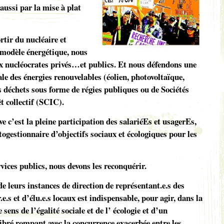
aussi par la mise à plat
rtir du nucléaire et
 modèle énergétique, nous
x nucléocrates privés…et publics. Et nous défendons une
le des énergies renouvelables (éolien, photovoltaïque,
es déchets sous forme de régies publiques ou de Sociétés
t collectif (SCIC).
e c’est la pleine participation des salariéEs et usagerEs,
utogestionnaire d’objectifs sociaux et écologiques pour les
vices publics, nous devons les reconquérir.
e leurs instances de direction de représentant.e.s des
.e.s et d’élu.e.s locaux est indispensable, pour agir, dans la
 sens de l’égalité sociale et de l’ écologie et d’un
bré rompant avec la concurrence exacerbée entre les