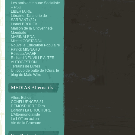
Les amis de tribune Socialiste
– PSU
LIBERTAIRE
Librairie -Tartinerie de
SARRANT (32)
Lionel BROUCK
Maison de la Citoyenneté
Mondiale
MARINALEDA
Michel COSTADAU
Nouvelle Education Populaire
Patrick MIGNARD
Réseau AAAEF
Richard NEUVILLE ALTER
AUTOGESTION
Terrains de Luttes
Un coup de patte de l'Ours, le
blog de Mato Wiko
MEDIAS Alternatifs
Alters Echos
CONFLUENCES 81
DEMOSPHERE Tarn
Editions La BROCHURE
L'Altermondialiste
Le LOT en action
Vie de la Brochure