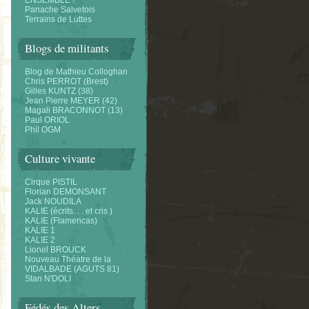
ENSEMBLE !
Panache Salvetois
Terrains de Luttes
Blogs de militants
Blog de Mathieu Colloghan
Chris PERROT (Brest)
Gilles KUNTZ (38)
Jean Pierre MEYER (42)
Magali BRACONNOT (13)
Paul ORIOL
Phil OGM
Culture vivante
Cirque PISTIL
Florian DEMONSANT
Jack NOUDILA
KALIE (écrits. . . et cris )
KALIE (Flamencas)
KALIE 1
KALIE 2
Lionel BROUCK
Nouveau Théatre de la
VIDALBADE (AGUTS 81)
Stan N'DOLI
Fédés des Alters