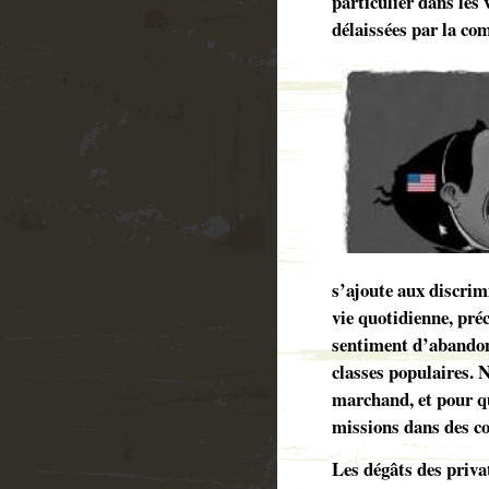
particulier dans les 
délaissées par la com
s’ajoute aux discrimi
vie quotidienne, préc
sentiment d’abandon
classes populaires. 
marchand, et pour qu
missions dans des co
Les dégâts des priva