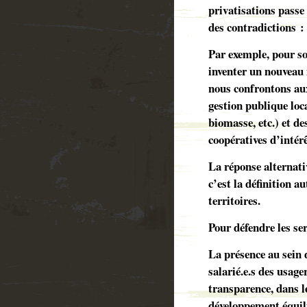
privatisations passe 
des contradictions :
Par exemple, pour so
inventer un nouveau
nous confrontons au
gestion publique loca
biomasse, etc.) et d
coopératives d’intérê
La réponse alternativ
c’est la définition a
territoires.
Pour défendre les ser
La présence au sein d
salarié.e.s des usager
transparence, dans le
développement équili