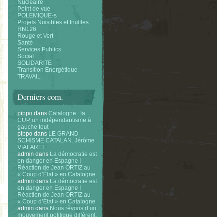
Nucléaire
Point de vue
POLEMIQUE-s
Projets Nuisibles et Inutiles
RN126
Rouge et Vert
Santé
Services Publics
Social
SOLIDARITE
Transition Energétique
TRAVAIL
Derniers com.
pippo
dans
Catalogne : la
CUP, un indépendantisme à
gauche tout
pippo
dans
LE GRAND
SCHISME CATALAN. Jérôme
VIALARET
admin
dans
La démocratie est
en danger en Espagne !
Réaction de Jean ORTIZ au
« Coup d’État » en Catalogne
admin
dans
La démocratie est
en danger en Espagne !
Réaction de Jean ORTIZ au
« Coup d’État » en Catalogne
admin
dans
Nous rêvons d’un
mouvement politique différent.