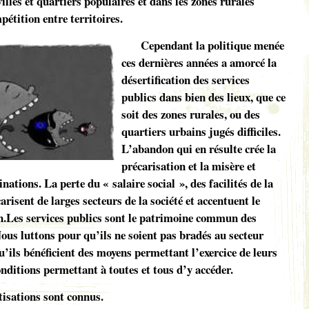
villes et quartiers populaires et dans les zones rurales
pétition entre territoires.
Cependant la politique menée
ces dernières années a amorcé la
désertification des services
publics dans bien des lieux, que ce
soit des zones rurales, ou des
quartiers urbains jugés difficiles.
L’abandon qui en résulte crée la
précarisation et la misère et
nations. La perte du « salaire social », des facilités de la
arisent de larges secteurs de la société et accentuent le
.Les services publics sont le patrimoine commun des
Nous luttons pour qu’ils ne soient pas bradés au secteur
’ils bénéficient des moyens permettant l’exercice de leurs
nditions permettant à toutes et tous d’y accéder.
tisations sont connus.