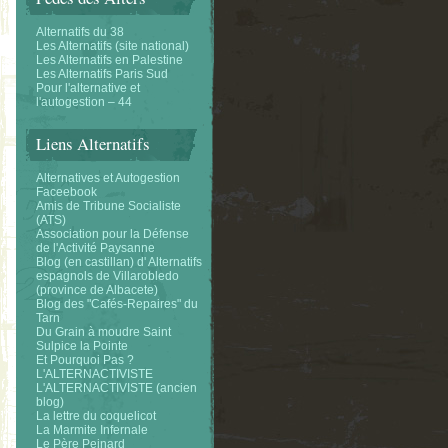
Alternatifs du 38
Les Alternatifs (site national)
Les Alternatifs en Palestine
Les Alternatifs Paris Sud
Pour l'alternative et
l'autogestion – 44
Liens Alternatifs
Alternatives et Autogestion
Faceebook
Amis de Tribune Socialiste
(ATS)
Association pour la Défense
de l'Activité Paysanne
Blog (en castillan) d' Alternatifs
espagnols de Villarobledo
(province de Albacete)
Blog des "Cafés-Repaires" du
Tarn
Du Grain à moudre Saint
Sulpice la Pointe
Et Pourquoi Pas ?
L'ALTERNACTIVISTE
L'ALTERNACTIVISTE (ancien
blog)
La lettre du coquelicot
La Marmite Infernale
Le Père Peinard