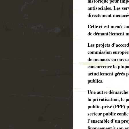
historique pour imp
antisociales. Les ser
directement menacés 
Celle ci est menée au
de démantèlement me
Les projets d’acco
commission européen
de menaces en ouvran
concurrence la plupa
actuellement gérés p
publics.
Une autre démarche 
la privatisation, le 
public-privé (PPP) p
secteur public confie
l’ensemble d’un proj
financement à son exp