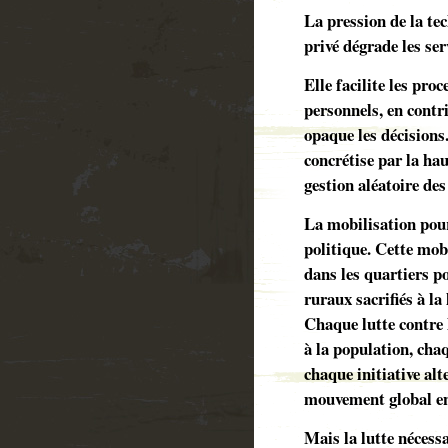
La pression de la te
privé dégrade les ser
Elle facilite les pro
personnels, en contri
opaque les décisions.
concrétise par la haus
gestion aléatoire de
La mobilisation pour
politique. Cette mobi
dans les quartiers po
ruraux sacrifiés à la 
Chaque lutte contre 
à la population, chaq
chaque initiative alt
mouvement global en
Mais la lutte nécessa