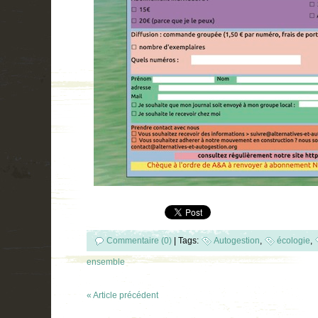
Commentaire (0)
|
Tags:
Autogestion
,
écologie
,
ensemble
« Article précédent