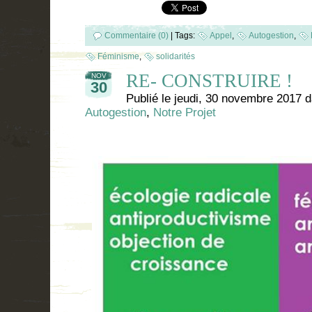
Commentaire (0)
|
Tags:
Appel
,
Autogestion
,
Féminisme
,
solidarités
RE- CONSTRUIRE !
NOV
30
Publié le
jeudi, 30 novembre 2017
d
Autogestion
,
Notre Projet