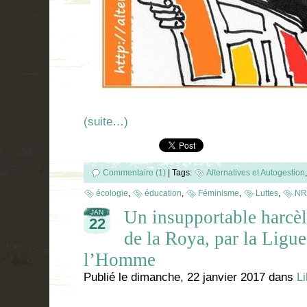
(suite…)
Commentaire (1)
|
Tags:
Alternatives et Autogestion
écologie
,
éducation
,
Féminisme
,
Luttes
,
NR
Un insupportable harcèl
JAN
22
de la Roya, par la Ligue
l’Homme
Publié le
dimanche, 22 janvier 2017
dans
Li