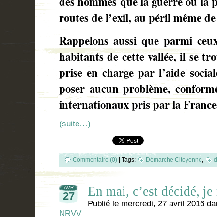
des hommes que la guerre ou la pa
routes de l’exil, au péril même de
Rappelons aussi que parmi ceux
habitants de cette vallée, il se t
prise en charge par l’aide social
poser aucun problème, conform
internationaux pris par la France
(suite…)
Commentaire (0)
|
Tags:
Démarche Citoyenne
,
d
En mai, c’est décidé, 
AVR
27
Publié le
mercredi, 27 avril 2016
da
NRVV