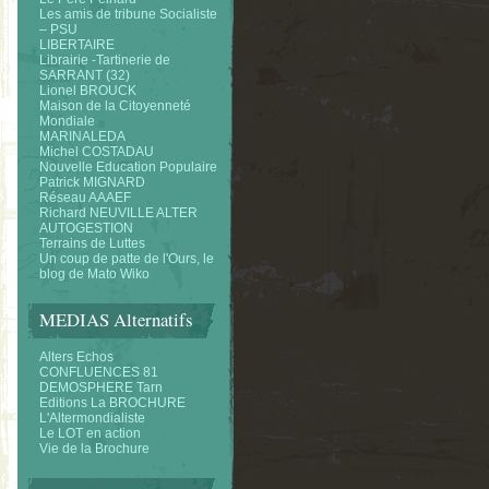
Les amis de tribune Socialiste
– PSU
LIBERTAIRE
Librairie -Tartinerie de
SARRANT (32)
Lionel BROUCK
Maison de la Citoyenneté
Mondiale
MARINALEDA
Michel COSTADAU
Nouvelle Education Populaire
Patrick MIGNARD
Réseau AAAEF
Richard NEUVILLE ALTER
AUTOGESTION
Terrains de Luttes
Un coup de patte de l'Ours, le
blog de Mato Wiko
MEDIAS Alternatifs
Alters Echos
CONFLUENCES 81
DEMOSPHERE Tarn
Editions La BROCHURE
L'Altermondialiste
Le LOT en action
Vie de la Brochure