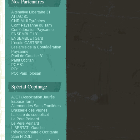
Nos Partenaires
Altenative Libertaire 31
ATTAC 81
CNR Midi Pyrénées
Conf' Paysanne du Tarn
Confédération Paysanne
ENSEMBLE ! 81
ENSEMBLE ! Gard
L'écolo CASTRES
Les amis de la Confédération
Paysanne
Parti de Gauche 81
Partit Occitan
PCF 81
POc
POc Pais Tolosan
Spécial Copinage
AJET (Association Jaurès
Espace Tarn)
Altermondes Sans Frontières
Brasserie des Vignes
La lettre du coquelicot
Le Père Peinard
Le Père Peinard
LIBERTAT ! Gauche
Révolutionnaire d'Occitanie
Stan N'DOLI