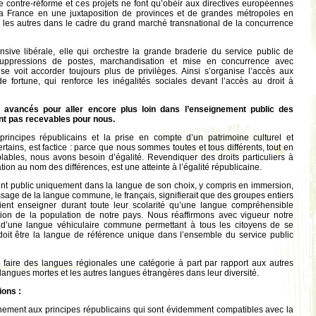
te contre-réforme et ces projets ne font qu’obéir aux directives européennes
 la France en une juxtaposition de provinces et de grandes métropoles en
 les autres dans le cadre du grand marché transnational de la concurrence
nsive libérale, elle qui orchestre la grande braderie du service public de
 suppressions de postes, marchandisation et mise en concurrence avec
se voit accorder toujours plus de privilèges. Ainsi s’organise l’accès aux
e fortune, qui renforce les inégalités sociales devant l’accès au droit à
 avancés pour aller encore plus loin dans l’enseignement public des
nt pas recevables pour nous.
principes républicains et la prise en compte d’un patrimoine culturel et
ertains, est factice : parce que nous sommes toutes et tous différents, tout en
lables, nous avons besoin d’égalité. Revendiquer des droits particuliers à
ion au nom des différences, est une atteinte à l’égalité républicaine.
t public uniquement dans la langue de son choix, y compris en immersion,
ssage de la langue commune, le français, signifierait que des groupes entiers
ient enseigner durant toute leur scolarité qu’une langue compréhensible
ion de la population de notre pays. Nous réaffirmons avec vigueur notre
 d’une langue véhiculaire commune permettant à tous les citoyens de se
doit être la langue de référence unique dans l’ensemble du service public
 faire des langues régionales une catégorie à part par rapport aux autres
langues mortes et les autres langues étrangères dans leur diversité.
ions :
hement aux principes républicains qui sont évidemment compatibles avec la