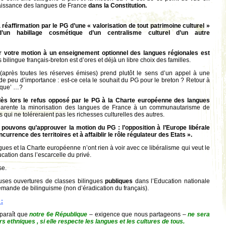
nnaissance des langues de France
dans la Constitution.
 réaffirmation par le PG d’une « valorisation de tout patrimoine culturel »
’un habillage cosmétique d’un centralisme culturel d’un autre
.
ar votre motion à un enseignement optionnel des langues régionales est
s bilingue français-breton est d’ores et déjà un libre choix des familles.
 (après toutes les réserves émises) prend plutôt le sens d’un appel à une
t de peu d’importance : est-ce cela le souhait du PG pour le breton ? Retour à
ique’ …?
s lors le refus opposé par le PG à la Charte européenne des langues
arente la minorisation des langues de France à un communautarisme de
ui ne toléreraient pas les richesses culturelles des autres.
 pouvons qu’approuver la motion du PG : l’opposition à l’Europe libérale
ncurrence des territoires et à affaiblir le rôle régulateur des Etats ».
ues et la Charte européenne n’ont rien à voir avec ce libéralisme qui veut le
cation dans l’escarcelle du privé.
se.
ses ouvertures de classes bilingues
publiques
dans l’Education nationale
 demande de bilinguisme (non d’éradication du français).
 :
aît que
notre 6e République
– exigence que nous partageons –
ne sera
s ethniques , si elle respecte les langues et les cultures de tous.