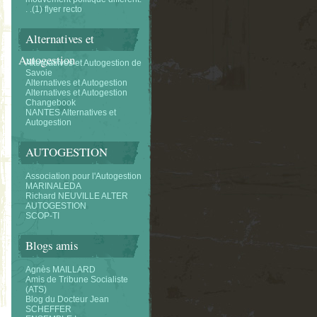
. .(1) flyer recto
Alternatives et
Autogestion
Alternatifves et Autogestion de
Savoie
Alternatives et Autogestion
Alternatives et Autogestion
Changebook
NANTES Alternatives et
Autogestion
AUTOGESTION
Association pour l'Autogestion
MARINALEDA
Richard NEUVILLE ALTER
AUTOGESTION
SCOP-TI
Blogs amis
Agnès MAILLARD
Amis de Tribune Socialiste
(ATS)
Blog du Docteur Jean
SCHEFFER