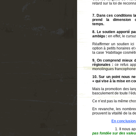
retard sur la loi de reco
7. Dans ces conditions la
prend la dimension d
temps
8. Le soutien apporté p
ambigu :
en effet, le cursu
Réaffirmer un soutien ici
option à petits horaires e
la case ‘Habillage cosmét
9. On comprend mieux dè
régionales :
ce refus app
monolingues francophones q
10. Sur un point nous ne
« qui vise à la mise en co
Mais la promotion des lang
basculement de toute l’édu
Ce n’est pas la même cho
En revanche, les nombreu
prouvent la vitalité de la
En conclusion
1. Il nous appar
pas fondée sur des valeur