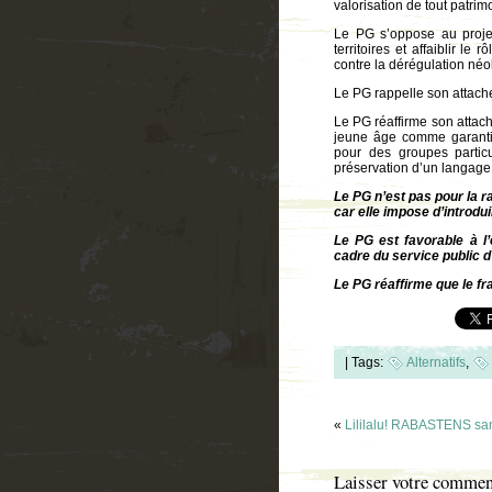
valorisation de tout patrimo
Le PG s’oppose au projet
territoires et affaiblir le
contre la dérégulation néoli
Le PG rappelle son attache
Le PG réaffirme son attach
jeune âge comme garantie 
pour des groupes particul
préservation d’un langag
Le PG n’est pas pour la r
car elle impose d’introdui
Le PG est favorable à l
cadre du service public d
Le PG réaffirme que le fr
|
Tags:
Alternatifs
,
«
Lililalu! RABASTENS s
Laisser votre commen