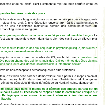
salisme et de sa laïcité, c’est justement le rejet de toute barrière entre les
t pas des barrières, mais des ponts.
 le français et une langue régionale ou autre ne crée pas des clivages, mais
 refusent ce droit à une éducation ouverte aux réalités patrimoniales et
raient en cas d’insistance maintenue comme des communautaristes qui
un monolinguisme idéologique.
ne langue régionale ou minoritaire ne se fait pas au détriment du français.
Le
 n’est pas un mauvais citoyen, dans dans bien des cas il est un citoyen plus
e ces réalités tourne le dos aux acquis de la psycholinguistique, mais aussi à
que autogestionnaire et même démocratique.
 auprès de vous, chers camarades du PG, sur le fait que
la question des
ève pas du champ des opinions, mais des réalités mêmes des êtres vivants,
ns dans leurs vies, dans leurs affects et leur intégration sociale.
relève de nos conceptions démocratiques les plus profondes.
tain, c’est bien cette carence démocratique qui a permis le mépris colonial,
ateurs lancés tantôt dans des ethnocides (Amérindiens et Aborigènes
de véritables génocides (Indiens d’Amérique du Nord, Africains, Malgaches).
ité linguistique dans le monde et la défense des langues partout est un
e nous avons eu l’occasion de rappeler dans la contribution critique sur
e Partagé que nous avons récemment adressé à leur demande aux
e Gauche
rêt vos réactions à ces commentaires et explications pour nous essentielles