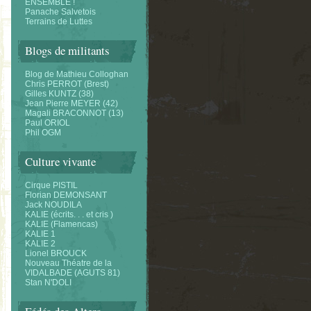
ENSEMBLE !
Panache Salvetois
Terrains de Luttes
Blogs de militants
Blog de Mathieu Colloghan
Chris PERROT (Brest)
Gilles KUNTZ (38)
Jean Pierre MEYER (42)
Magali BRACONNOT (13)
Paul ORIOL
Phil OGM
Culture vivante
Cirque PISTIL
Florian DEMONSANT
Jack NOUDILA
KALIE (écrits. . . et cris )
KALIE (Flamencas)
KALIE 1
KALIE 2
Lionel BROUCK
Nouveau Théatre de la
VIDALBADE (AGUTS 81)
Stan N'DOLI