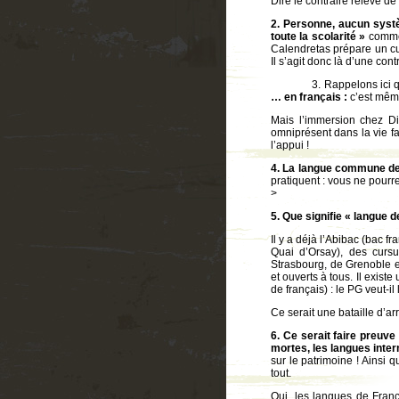
Dire le contraire relève de 
2.
Personne, aucun systè
toute la scolarité »
comme 
Calendretas prépare un cur
Il s’agit donc là d’une cont
3. Rappelons ici 
… en français :
c’est mêm
Mais l’immersion chez Diw
omniprésent dans la vie fa
l’appui !
4. La langue commune de 
pratiquent : vous ne pourr
>
5. Que signifie « langue d
Il y a déjà l’Abibac (bac f
Quai d’Orsay), des curs
Strasbourg, de Grenoble e
et ouverts à tous. Il exist
de français) : le PG veut-il
Ce serait une bataille d’a
6. Ce serait faire preuve
mortes, les langues inter
sur le patrimoine ! Ainsi
tout.
Oui, les langues de Fran