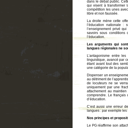
dans le débat public. Cet
qui visent à transformer
compétition les unes avec
libre et non faussée.
La droite mène cette offe
l’éducation nationale :
l’enseignement privé qui 
savoirs sous conditions d
l’éducation.
Les arguments qui sont
langues régionales ne so
L’antagonisme entre les 
linguistique, avancé par c
étant avant tout des semb
une catégorie de la populat
Dispenser un enseignemen
au détriment de l’apprenti
de locuteurs ne se verra
uniquement par une fract
attachement au maintien
comprendre. Le français 
d’éducation.
C’est aussi une erreur de
langues : par exemple les 
Nos principes et proposit
Le PG réaffirme son attac