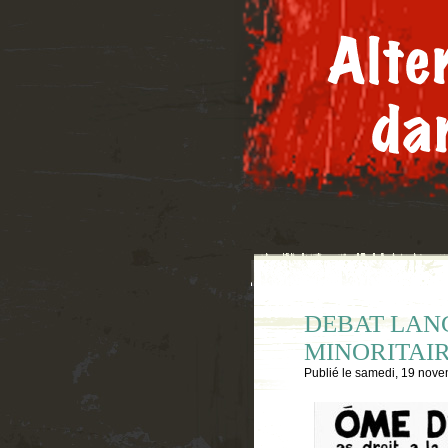
DEBAT LAN
MINORITAI
Publié le
samedi, 19 nove