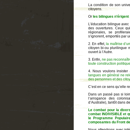
La condition de son univer
citoyens.
Or
les bilingues n’érigen
L’éducation bilingue avec
des ouvertures. Ceux qui
régionales, se profile
s’ignorent, emportés par 
2. En effet,
la maîtrise d’u
citoyen bi-ou plurilingue
ouvert à l’Autre.
3. Enfin,
ne pas reconnaîtr
toute construction politi
4. Nous voulons insister
langues en général ne rel
des personnes et des citoye
C’est en ce sens qu’elle 
Dans un passé pas si loin
l’arrogance des colonis
d’Australie), tantôt dans 
Le combat pour la divers
combat INDIVISIBLE et qu
le Programme Populair
composantes du Front d
Nous attendrons avec inté