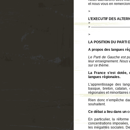
et nous vous en remercion
>
L’EXECUTIF DES ALTER
>
> ——————————
>
LA POSITION DU PARTI
A propos des langues rég
Le Parti de Gauche est par
leur enseignement. Nous vo
sur ce thème.
La France s’est dotée, 
langues régionales.
L’apprentissage des lang
basque, breton, catalan,
régionales et minoritaires
Rien donc n’empêche dans
souhaitent.
Ce débat a lieu dans un c
En particulier, la réforme
concentrations imposées, r
les inégalités sociales. De