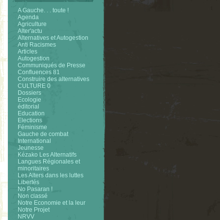
A Gauche. . . toute !
Agenda
Agriculture
Alter'actu
Alternatives et Autogestion
Anti Racismes
Articles
Autogestion
Communiqués de Presse
Confluences 81
Construire des alternatives
CULTURE 0
Dossiers
Ecologie
éditorial
Education
Elections
Féminisme
Gauche de combat
International
Jeunesse
Kézako Les Alternatifs
Langues Régionales et
minoritaires
Les Alters dans les luttes
Libertés
No Pasaran !
Non classé
Notre Economie et la leur
Notre Projet
NRVV