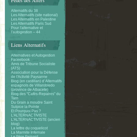
Fédés des Alters
Alternatifs du 38
Les Alternatifs (site national)
Les Alternatifs en Palestine
Les Alternatifs Paris Sud
Pour l'alternative et
l'autogestion – 44
Liens Alternatifs
Alternatives et Autogestion
Faceebook
Amis de Tribune Socialiste
(ATS)
Association pour la Défense
de l'Activité Paysanne
Blog (en castillan) d' Alternatifs
espagnols de Villarobledo
(province de Albacete)
Blog des "Cafés-Repaires" du
Tarn
Du Grain à moudre Saint
Sulpice la Pointe
Et Pourquoi Pas ?
L'ALTERNACTIVISTE
L'ALTERNACTIVISTE (ancien
blog)
La lettre du coquelicot
La Marmite Infernale
Le Père Peinard