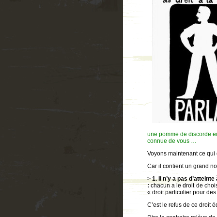
une pomme de discorde entr
connue de vous 
Voyons maintenant ce qui d
Car il contient un grand n
>
1.
Il n’y a pas d’atteint
:
chacun a le droit de choi
« droit particulier pour des
C’est le refus de ce droit é