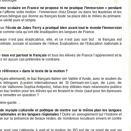
l’idéologie.
me scolaire en France ne propose ni ne pratique l’immersion « pendant
l’affirme votre motion : l’immersion chez Diwan ou dans les Ikastolas et les
sus bilingue qui donne au français toute sa place dès le milieu du primaire.
re-vérité pure et simple.
que
l’école de Jules Ferry a pratiqué bien avant tout le monde l’immersion
e comme cela qu’ont été éradiquées les langues de France.
an n’est pas éradicatrice, elle, et ce n’est pas son but : le français est
miliale, sociale et scolaire de l’élève. Evaluations de l’Education nationale à
tous est partout le français
et tous les élèves de France l’apprennent et la
ez en aucun cas prétendre le contraire.
e référence » dans le texte de la motion ?
rançais-allemand), le bac français-italien (en Vallée d’Aoste, avec le soutien du
us bilingues (Lycées internationaux de St Germain-en-Laye, de Lyon, de
t de Valbonne-Sophia Antipolis), hélas trop élitistes mais néanmoins publics
e un bac breton pour les élèves qui en feraient le choix (sauf pour les épreuves
 le remettre en question ?
rrière-garde …
 de myopie culturelle et politique de mettre sur le même plan les langues
nationales et les langues régionales !
Outre un aveuglement sur l’histoire et
 que sur la présence de beaux restes, de nombreux locuteurs envers et contre
ce sont une catégorie à part et la motion du PG est de ce point de vue en