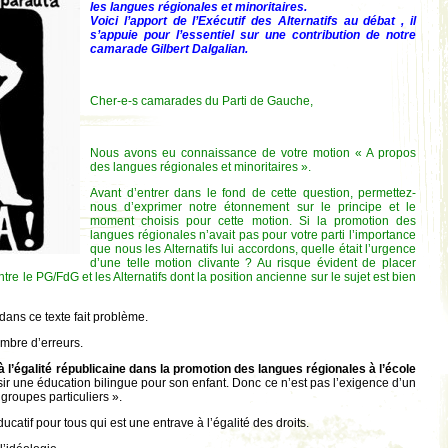
les langues régionales et minoritaires.
Voici l’apport de l’Exécutif des Alternatifs au débat , il
s’appuie pour l’essentiel sur une contribution de notre
camarade Gilbert Dalgalian.
Cher-e-s camarades du Parti de Gauche,
Nous avons eu connaissance de votre motion « A propos
des langues régionales et minoritaires ».
Avant d’entrer dans le fond de cette question, permettez-
nous d’exprimer notre étonnement sur le principe et le
moment choisis
pour cette motion. Si la promotion des
langues régionales n’avait pas pour votre parti l’importance
que nous les Alternatifs lui accordons, quelle était l’urgence
d’une telle motion clivante ? Au risque évident de placer
e le PG/FdG et les Alternatifs dont la position ancienne sur le sujet est bien
…
ans ce texte fait problème.
ombre d’erreurs.
e à l’égalité républicaine dans la promotion des langues régionales à l’école
sir une éducation bilingue pour son enfant. Donc ce n’est pas l’exigence d’un
 groupes particuliers ».
ducatif pour tous qui est une entrave à l’égalité des droits.