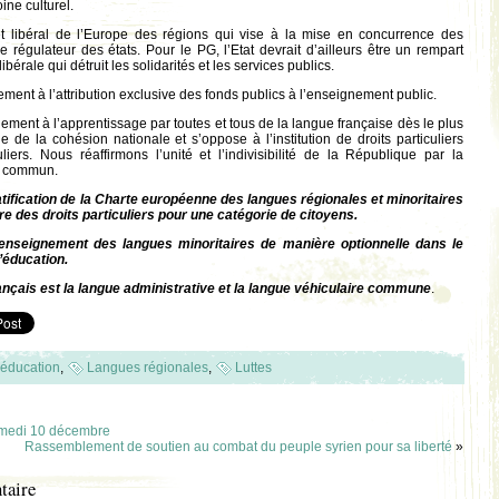
ine culturel.
 libéral de l’Europe des régions qui vise à la mise en concurrence des
 rôle régulateur des états. Pour le PG, l’Etat devrait d’ailleurs être un rempart
bérale qui détruit les solidarités et les services publics.
ment à l’attribution exclusive des fonds publics à l’enseignement public.
ement à l’apprentissage par toutes et tous de la langue française dès le plus
de la cohésion nationale et s’oppose à l’institution de droits particuliers
iers. Nous réaffirmons l’unité et l’indivisibilité de la République par la
e commun.
atification de la Charte européenne des langues régionales et minoritaires
re des droits particuliers pour une catégorie de citoyens.
’enseignement des langues minoritaires de manière optionnelle dans le
’éducation.
ançais est la langue administrative et la langue véhiculaire commune
.
éducation
,
Langues régionales
,
Luttes
amedi 10 décembre
Rassemblement de soutien au combat du peuple syrien pour sa liberté
»
taire