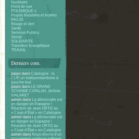
Nucléaire
Point de vue
POLEMIQUE-s
Projets Nuisibles et Inutiles
RN126
Rouge et Vert
Santé
Services Publics
Social
SOLIDARITE
Transition Energétique
TRAVAIL
Derniers com.
pippo
dans
Catalogne : la
CUP, un indépendantisme à
gauche tout
pippo
dans
LE GRAND
SCHISME CATALAN. Jérôme
VIALARET
admin
dans
La démocratie est
en danger en Espagne !
Réaction de Jean ORTIZ au
« Coup d’État » en Catalogne
admin
dans
La démocratie est
en danger en Espagne !
Réaction de Jean ORTIZ au
« Coup d’État » en Catalogne
admin
dans
Nous rêvons d’un
mouvement politique différent.