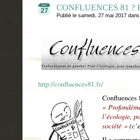
CONFLUENCES 81 ? Par
MAI
27
Publié le
samedi, 27 mai 2017
dan
http://confluences81.fr/
Confluences 8
« Profondéme
l’écologie, p
société »
(c’e
Il a commenc