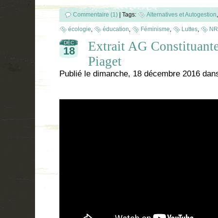
Commentaire (1)
|
Tags:
Alternatives et Autogestion
écologie
,
éducation
,
Féminisme
,
Luttes
,
NR
Extrait AG Constituant
DÉC
18
Piaget
Publié le
dimanche, 18 décembre 2016
dan