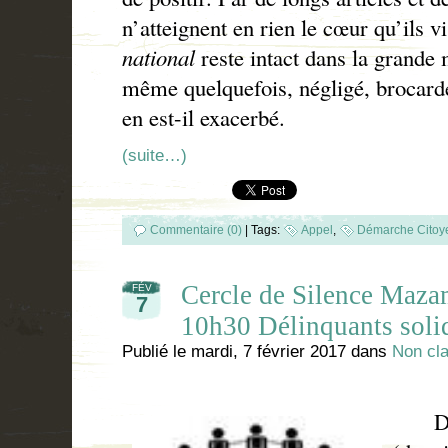
n’atteignent en rien le cœur qu’ils v
national
reste intact dans la grande
même quelquefois, négligé, brocard
en est-il exacerbé.
(suite…)
Commentaire (0)
|
Tags:
Appel
,
Démarche Citoy
Cercle de Silence Mazam
FÉV
7
10h30 Délinquants soli
Publié le
mardi, 7 février 2017
dans
Non cl