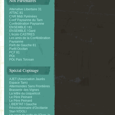
Nos Partenaires
Altenative Libertaire 31
ATTAC 81
CNR Midi Pyrénées
Conf' Paysanne du Tarn
Confédération Paysanne
ENSEMBLE ! 81
ENSEMBLE ! Gard
L'écolo CASTRES
Les amis de la Confédération
Paysanne
Parti de Gauche 81
Partit Occitan
PCF 81
POc
POc Pais Tolosan
Spécial Copinage
AJET (Association Jaurès
Espace Tarn)
Altermondes Sans Frontières
Brasserie des Vignes
La lettre du coquelicot
Le Père Peinard
Le Père Peinard
LIBERTAT ! Gauche
Révolutionnaire d'Occitanie
Stan N'DOLI