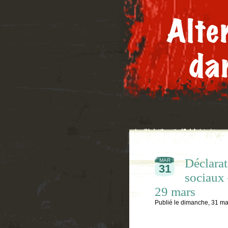
Déclara
MAR
31
sociaux 
29 mars
Publié le
dimanche, 31 ma