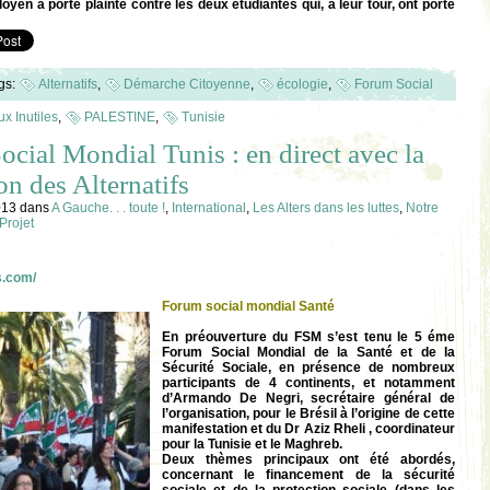
doyen a porté plainte contre les deux étudiantes qui, à leur tour, ont porté
gs:
Alternatifs
,
Démarche Citoyenne
,
écologie
,
Forum Social
x Inutiles
,
PALESTINE
,
Tunisie
cial Mondial Tunis : en direct avec la
on des Alternatifs
013
dans
A Gauche. . . toute !
,
International
,
Les Alters dans les luttes
,
Notre
Projet
s.com/
Forum social mondial Santé
En préouverture du FSM s’est tenu le 5 éme
Forum Social Mondial de la Santé et de la
Sécurité Sociale, en présence de nombreux
participants de 4 continents, et notamment
d’Armando De Negri, secrétaire général de
l’organisation, pour le Brésil à l’origine de cette
manifestation et du Dr Aziz Rheli , coordinateur
pour la Tunisie et le Maghreb.
Deux thèmes principaux ont été abordés,
concernant le financement de la sécurité
sociale et de la protection sociale (dans les