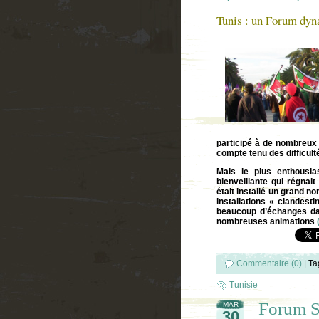
Tunis : un Forum dyn
participé à de nombreux 
compte tenu des difficul
Mais le plus enthousi
bienveillante qui régnai
était installé un grand 
installations « clandest
beaucoup d’échanges da
nombreuses animations
Commentaire (0)
|
Ta
Tunisie
Forum S
MAR
30