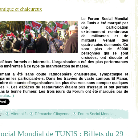
amique et chaleureux
Le Forum Social Mondial
de Tunis a été marqué par
une participation
extrêmement nombreuse
de militantes et de
militants venant des
quatre coins du monde. Ce
sont plus de 60000
personnes qui se sont
croisées, ont discuté et
débats formels et informels. L’organisation a été des plus performantes
tés inhérentes à ce type de manifestation de masse.
asmant a été sans doute l’atmosphère chaleureuse, sympathique et
t parmi les participant-e-s. Dans les travées du vaste campus El Manar,
nombre de stands d’organisations les plus diverses sans compter quelques
ines ». Les espaces de restauration étaient pris d’assaut et ont permis
ns la bonne humeur. Les trois jours du Forum ont été marqués par de
(suite…)
gs:
Alternatifs
,
Démarche Citoyenne
,
Forum Social Mondial
,
ocial Mondial de TUNIS : Billets du 29