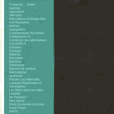
A Gauche. . . toute !
Agenda
Agriculture
Alter'actu
Alternatives et Autogestion
Anti Racismes
Articles
Autogestion
Communiqués de Presse
Confluences 81
Construire des alternatives
CULTURE 0
Dossiers
Ecologie
éditorial
Education
Elections
Féminisme
Gauche de combat
International
Jeunesse
Kézako Les Alternatifs
Langues Régionales et
minoritaires
Les Alters dans les luttes
Libertés
No Pasaran !
Non classé
Notre Economie et la leur
Notre Projet
NRVV