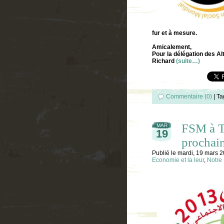
fur et à mesure.
Amicalement,
Pour la délégation des Al
Richard
(suite…)
Commentaire (0)
|
Ta
FSM à Tu
MAR
19
prochain
Publié le
mardi, 19 mars 
Economie et la leur
,
Notre 