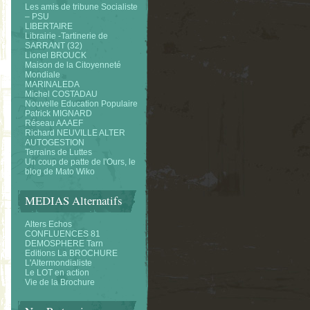
Les amis de tribune Socialiste
– PSU
LIBERTAIRE
Librairie -Tartinerie de
SARRANT (32)
Lionel BROUCK
Maison de la Citoyenneté
Mondiale
MARINALEDA
Michel COSTADAU
Nouvelle Education Populaire
Patrick MIGNARD
Réseau AAAEF
Richard NEUVILLE ALTER
AUTOGESTION
Terrains de Luttes
Un coup de patte de l'Ours, le
blog de Mato Wiko
MEDIAS Alternatifs
Alters Echos
CONFLUENCES 81
DEMOSPHERE Tarn
Editions La BROCHURE
L'Altermondialiste
Le LOT en action
Vie de la Brochure