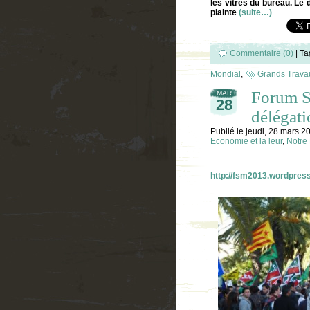
les vitres du bureau. Le 
plainte
(suite…)
Commentaire (0)
|
Ta
Mondial
,
Grands Travau
Forum So
MAR
28
délégati
Publié le
jeudi, 28 mars 2
Economie et la leur
,
Notre 
http://fsm2013.wordpres