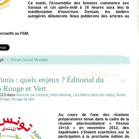
Ce matin, l’Assemblée des femmes commence ses
travaux et cet après-midi à 16 heures aura lieu la
manifestation d’ouverture. Demain, les ateliers
autogérés débuteront. Nous publierons des articles au
ternatifs au FSM,
gs:
Forum Social Mondial
nis : quels enjeux ? Éditorial du
 Rouge et Vert
2013
dans
Gauche de combat
,
International
,
Les Alters dans les luttes
,
Notre
Projet
,
Rouge et Vert
Au cours de l’une des réunions
préparatoires tenue dans le cadre de la
réunion altermondialiste « Firenze
10+10 » en novembre 2012, des
inquiétudes s’étaient exprimées sur la
participation à la prochaine édition du