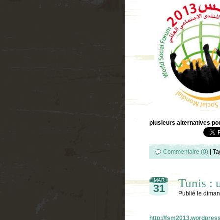
plusieurs alternatives p
Commentaire (0)
|
Ta
Tunis :
MAR
31
Publié le
diman
http://fsm2013.wordpres