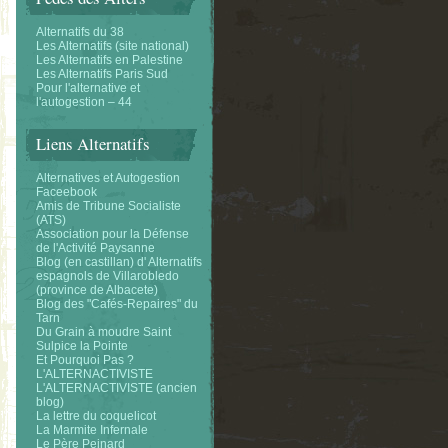
Alternatifs du 38
Les Alternatifs (site national)
Les Alternatifs en Palestine
Les Alternatifs Paris Sud
Pour l'alternative et
l'autogestion – 44
Liens Alternatifs
Alternatives et Autogestion
Faceebook
Amis de Tribune Socialiste
(ATS)
Association pour la Défense
de l'Activité Paysanne
Blog (en castillan) d' Alternatifs
espagnols de Villarobledo
(province de Albacete)
Blog des "Cafés-Repaires" du
Tarn
Du Grain à moudre Saint
Sulpice la Pointe
Et Pourquoi Pas ?
L'ALTERNACTIVISTE
L'ALTERNACTIVISTE (ancien
blog)
La lettre du coquelicot
La Marmite Infernale
Le Père Peinard