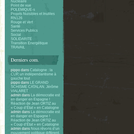
Nucléaire
Point de vue
POLEMIQUE-s
Projets Nuisibles et Inutiles
RN126
Rouge et Vert
Santé
Services Publics
Social
SOLIDARITE
Transition Energétique
TRAVAIL
Derniers com.
pippo
dans
Catalogne : la
CUP, un indépendantisme à
gauche tout
pippo
dans
LE GRAND
SCHISME CATALAN. Jérôme
VIALARET
admin
dans
La démocratie est
en danger en Espagne !
Réaction de Jean ORTIZ au
« Coup d’État » en Catalogne
admin
dans
La démocratie est
en danger en Espagne !
Réaction de Jean ORTIZ au
« Coup d’État » en Catalogne
admin
dans
Nous rêvons d’un
mouvement politique différent.