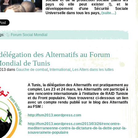
pays où elle peut exister !), et le
développement d’une Sécurité Sociale
Universelle dans tous les pays,
(suite…)
gs:
Forum Social Mondial
délégation des Alternatifs au Forum
Mondial de Tunis
2013
dans
Gauche de combat
,
International
,
Les Alters dans les luttes
A Tunis, la délégation des Alternatifs est pratiquement au
complet. Les 23 et 24 mars, les Alternatifs ont participé à
une rencontre internationale à l’initiative de RAID Tunisie
et du Front populaire. Vous trouverez ci-dessous un lien
avec un compte rendu publié sur le blog des Alternatifs
au FSM :
http://fsm2013.wordpress.com
http://fsm2013.wordpress.com/2013/03/26/rencontre-
mediterraneenne-contre-la-dictature-de-la-dette-pour-la-
souverainete-populaire