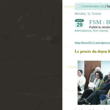
Commentaire (0)
|
Ta
Mondial
,
Tunisie
FSM : Bi
MAR
29
Publié le
vendr
International
,
Non classé
,
http://fsm2013.wordpres
Le procès du doyen 