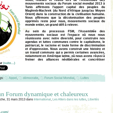
Nous, réunies et réunis lors de l’Assemblée des
mouvements sociaux du Forum social mondial 2013 à
Tunis affirmons l’apport capital des peuples du
Maghreb-Machrek (du Nord d’Afrique jusqu’au Moyen
Orient) dans la construction de la civilisation humaine.
Nous affirmons que la décolonisation des peuples
opprimés reste pour nous, mouvements sociaux du
monde entier, un grand défi à relever.
Au sein du processus FSM, l’Assemblée des
mouvements sociaux est l’espace où nous nous
réunissons avec notre diversité, pour construire nos
agendas et luttes communes contre le capitalisme, le
patriarcat, le racisme et toute forme de discrimination
et d’oppression. Nous avons construit une histoire et
un travail communs qui a permis certaines avancées,
notamment en Amérique latine, où nous avons réussi à
freiner des alliances néolibérales et concrétiser
our
(suite…)
gs:
Appel
,
démocratie
,
Forum Social Mondial
,
Luttes
 un Forum dynamique et chaleureux
che, 31 mars 2013
dans
International
,
Les Alters dans les luttes
,
Libertés
s.com/