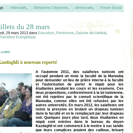
gs:
Alternatifs
,
Démarche Citoyenne
,
démocratie
,
Forum Social
llets du 28 mars
edi, 29 mars 2013
dans
Education
,
Féminisme
,
Gauche de combat
,
Transition Energétique
s.com/
Kazdaghli à nouveau reporté
A l’automne 2011, des salafistes tunisois ont
occupé pendant un mois la faculté de la Manouba
pour demander un lieu de prière interne à la faculté
et l’autorisation de porter le niqab pour les
étudiantes pendant les cours et les examens. Ces
deux propositions, conformément à la loi tunisienne,
ont été rejetées par le conseil scientifique de la
Manouba, comme elles ont été refusées par les
autres universités. En mars 2012, les salafistes ont
remis la pression en brulant un drapeau tunisien
dans la faculté et en le remplaçant par leur drapeau
noir. Quelques jours plus tard, deux étudiantes en
niqab sont entrées dans le bureau du doyen
Kazdaghli et ont commencé à le mettre à sac tandis
que leurs complices jetaient des cailloux, brisant