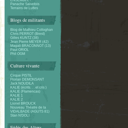
ENSEMBLE !
Panache Salvetois
Terrains de Luttes
Blogs de militants
Blog de Mathieu Colloghan
Chris PERROT (Brest)
Gilles KUNTZ (38)
Jean Pierre MEYER (42)
Magali BRACONNOT (13)
Paul ORIOL
Phil OGM
Culture vivante
Cirque PISTIL
Florian DEMONSANT
Jack NOUDILA
KALIE (écrits. . . et cris )
KALIE (Flamencas)
KALIE 1
KALIE 2
Lionel BROUCK
Nouveau Théatre de la
VIDALBADE (AGUTS 81)
Stan N'DOLI
Fédés des Alters