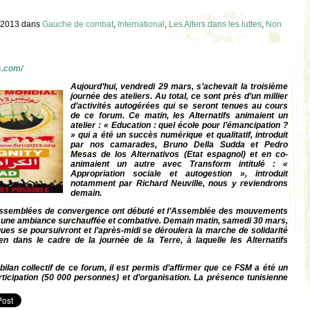
 2013
dans
Gauche de combat
,
International
,
Les Alters dans les luttes
,
Non
s.com/
Aujourd’hui, vendredi 29 mars, s’achevait la troisième
journée des ateliers. Au total, ce sont près d’un millier
d’activités autogérées qui se seront tenues au cours
de ce forum. Ce matin, les Alternatifs animaient un
atelier : « Education : quel école pour l’émancipation ?
» qui a été un succès numérique et qualitatif, introduit
par nos camarades, Bruno Della Sudda et Pedro
Mesas de los Alternativos (Etat espagnol) et en co-
animaient un autre avec Transform intitulé : «
Appropriation sociale et autogestion », introduit
notamment par Richard Neuville, nous y reviendrons
demain.
s assemblées de convergence ont débuté et l’Assemblée des mouvements
s une ambiance surchauffée et combative. Demain matin, samedi 30 mars,
es se poursuivront et l’après-midi se déroulera la marche de solidarité
en dans le cadre de la journée de la Terre, à laquelle les Alternatifs
ilan collectif de ce forum, il est permis d’affirmer que ce FSM a été un
icipation (50 000 personnes) et d’organisation. La présence tunisienne