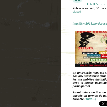
mars. . .
Publié le
samedi, 30 mars
classé
http://fsm2013.wordpres
En fin d’après-midi, le
sociaux s’est tenue dan
les assemblées thématiqu
avec le peuple palestini
participeront.
Avant même de tirer un b
succès en termes de part
aura été
(suite…)