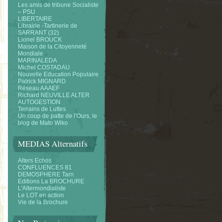
Les amis de tribune Socialiste
– PSU
LIBERTAIRE
Librairie -Tartinerie de
SARRANT (32)
Lionel BROUCK
Maison de la Citoyenneté
Mondiale
MARINALEDA
Michel COSTADAU
Nouvelle Education Populaire
Patrick MIGNARD
Réseau AAAEF
Richard NEUVILLE ALTER
AUTOGESTION
Terrains de Luttes
Un coup de patte de l'Ours, le
blog de Mato Wiko
MEDIAS Alternatifs
Alters Echos
CONFLUENCES 81
DEMOSPHERE Tarn
Editions La BROCHURE
L'Altermondialiste
Le LOT en action
Vie de la Brochure