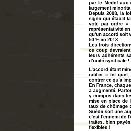
par le Medef aux n
largement minoritai
Depuis 2008, la lo
signe qui établit l
vote par ordre » 
représentativité en
qu’un accord soit va
50 % en 2013.
Les trois directio
ce coup devraient 
leurs adhérents sa
d’unité syndicale !
L’accord étant mino
ratifier » tel que
contrer ce qu’a imp
En France, chaque f
a augmenté. Partou
y compris dans le
mise en place de l
taux de chômage d
Suède soit une aug
c’est l’ennemi de l
traites, bien payés
flexibles !