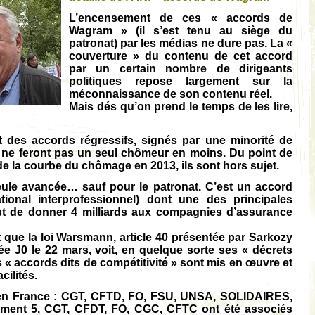
L’encensement de ces « accords de
Wagram » (il s’est tenu au siège du
patronat) par les médias ne dure pas. La «
couverture » du contenu de cet accord
par un certain nombre de dirigeants
politiques repose largement sur la
méconnaissance de son contenu réel.
Mais dés qu’on prend le temps de les lire,
 des accords régressifs, signés par une minorité de
ls ne feront pas un seul chômeur en moins. Du point de
de la courbe du chômage en 2013, ils sont hors sujet.
eule avancée… sauf pour le patronat. C’est un accord
ional interprofessionnel) dont une des principales
st de donner 4 milliards aux
compagnies d’assurance
t que la loi Warsmann, article 40 présentée par Sarkozy
iée J0 le 22 mars, voit, en quelque sorte ses « décrets
es « accords dits de compétitivité » sont mis en œuvre et
cilités.
s en France : CGT, CFTD, FO, FSU, UNSA, SOLIDAIRES,
ment 5, CGT, CFDT, FO, CGC, CFTC ont été associés