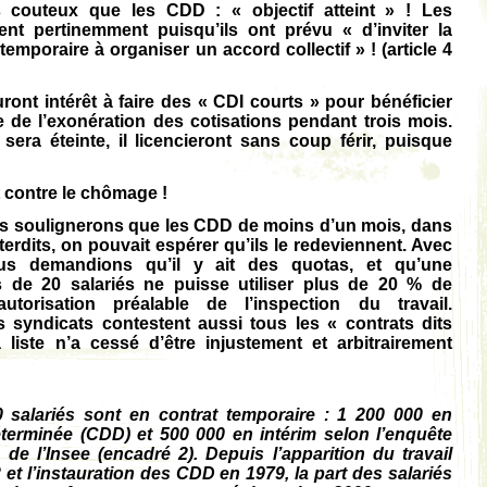
lus couteux que les CDD : « objectif atteint » ! Les
ent pertinemment puisqu’ils ont prévu « d’inviter la
temporaire à organiser un accord collectif » ! (article 4
ont intérêt à faire des « CDI courts » pour bénéficier
ne de l’exonération des cotisations pendant trois mois.
sera éteinte, il licencieront sans coup férir, puisque
 contre le chômage !
us soulignerons que les CDD de moins d’un mois, dans
nterdits, on pouvait espérer qu’ils le redeviennent. Avec
us demandions qu’il y ait des quotas, et qu’une
s de 20 salariés ne puisse utiliser plus de 20 % de
utorisation préalable de l’inspection du travail.
 syndicats contestent aussi tous les « contrats dits
liste n’a cessé d’être injustement et arbitrairement
 salariés sont en contrat temporaire : 1 200 000 en
terminée (CDD) et 500 000 en intérim selon l’enquête
de l’Insee (encadré 2). Depuis l’apparition du travail
 et l’instauration des CDD en 1979, la part des salariés