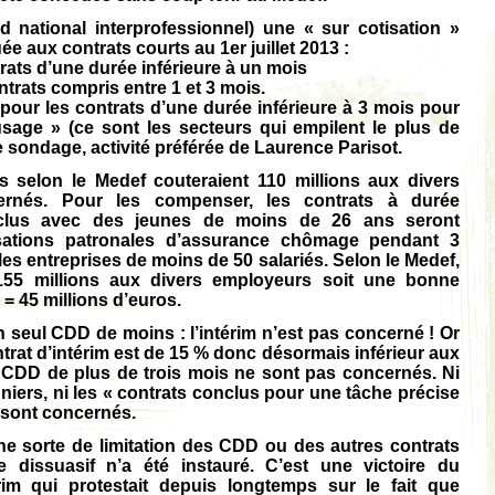
d national interprofessionnel) une « sur cotisation »
ée aux contrats courts au 1er juillet 2013 :
rats d’une durée inférieure à un mois
ntrats compris entre 1 et 3 mois.
pour les contrats d’une durée inférieure à 3 mois pour
sage » (ce sont les secteurs qui empilent le plus de
sondage, activité préférée de Laurence Parisot.
s selon le Medef couteraient 110 millions aux divers
ernés. Pour les compenser, les contrats à durée
nclus avec des jeunes de moins de 26 ans seront
sations patronales d’assurance chômage pendant 3
es entreprises de moins de 50 salariés. Selon le Medef,
 155 millions aux divers employeurs soit une bonne
 = 45 millions d’euros.
n seul CDD de moins : l’intérim n’est pas concerné ! Or
trat d’intérim est de 15 % donc désormais inférieur aux
DD de plus de trois mois ne sont pas concernés. Ni
niers, ni les « contrats conclus pour une tâche précise
e sont concernés.
cune sorte de limitation des CDD ou des autres contrats
e dissuasif n’a été instauré. C’est une victoire du
érim qui protestait depuis longtemps sur le fait que