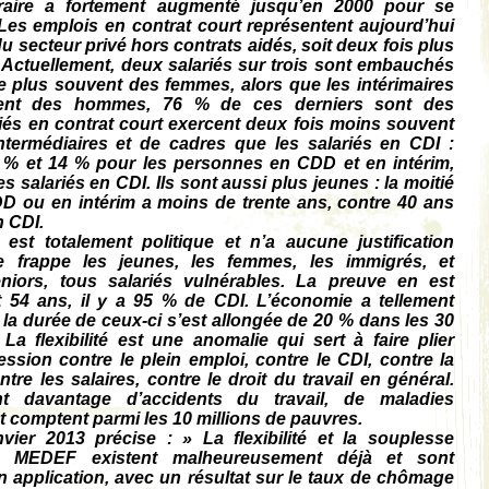
raire a fortement augmenté jusqu’en 2000 pour se
. Les emplois en contrat court représentent aujourd’hui
u secteur privé hors contrats aidés, soit deux fois plus
s. Actuellement, deux salariés sur trois sont embauchés
 plus souvent des femmes, alors que les intérimaires
ement des hommes, 76 % de ces derniers sont des
riés en contrat court exercent deux fois moins souvent
ntermédiaires et de cadres que les salariés en CDI :
 % et 14 % pour les personnes en CDD et en intérim,
s salariés en CDI. Ils sont aussi plus jeunes : la moitié
D ou en intérim a moins de trente ans, contre 40 ans
n CDI.
st totalement politique et n’a aucune justification
e frappe les jeunes, les femmes, les immigrés, et
niors, tous salariés vulnérables. La preuve en est
t 54 ans, il y a 95 % de CDI. L’économie a tellement
la durée de ceux-ci s’est allongée de 20 % dans les 30
La flexibilité est une anomalie qui sert à faire plier
ression contre le plein emploi, contre le CDI, contre la
ntre les salaires, contre le droit du travail en général.
t davantage d’accidents du travail, de maladies
t comptent parmi les 10 millions de pauvres.
vier 2013 précise : » La flexibilité et la souplesse
e MEDEF existent malheureusement déjà et sont
 application, avec un résultat sur le taux de chômage