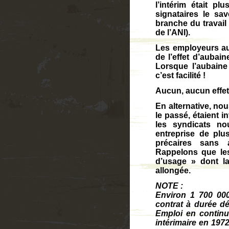
l’intérim était p
signataires le sav
branche du travail 
de l’ANI).
Les employeurs aur
de l’effet d’aubai
Lorsque l’aubaine 
c’est facilité !
Aucun, aucun effet
En alternative, no
le passé, étaient i
les syndicats no
entreprise de plu
précaires sans a
Rappelons que les
d’usage » dont la 
allongée.
NOTE :
Environ 1 700 000
contrat à durée dé
Emploi en continu 
intérimaire en 1972