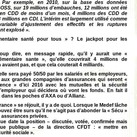
! Par exemple, en 2010, sur la base des données
ACOSS, sur 19 millions d’embauches, 12 millions ont été
 en CDD de moins d’un mois, 4 millions des CDD de
 millions en CDI. L’intérim est largement utilisé comme
variable d’ajustement des effectifs et les ruptures
nt explosé ».
entaire santé pour tous » ? Le jackpot pour les
up dire, en message rapide, qu’il y aurait une «
mentaire sante », qu’elle couvrirait 4 millions de
avaient pas, et que cela couterait 4 milliards.
’elle sera payé 50/50 par les salariés et les employeurs,
a aux grandes compagnies d’assurances qui seront «
nce » d’ici 2016 avec les mutuelles et la sécurité
 l’employeur qui décidera où vont les fonds. En fait il
ds dans les poches d’AXA ou d’Allianz.
rance » se réjouit, il y a de quoi. Lorsque le Medef lâche
ouvez être surs qu’il ne s’agit pas d’abonder la « Sécu »
s assurances privées.
ue date la position – discutée, votée, confirmée mais
ue publique – de la direction CFDT : « mettre en
rité sociale ».