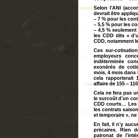
Selon l’ANI (accor
devrait être appliqu
– 7 % pour les cont
– 5,5 % pour les co
– 4,5 % seulement 
les CDD dits « d’u
CDD, notamment le 
Ces sur-cotisation
employeurs conc
indéterminée co
exonérés de coti
mois, 4 mois dans l
cela rapporterait
affaire de 155 – 110
Cela ne fera pas u
le surcoût d’un con
CDD courts… Les C
les contrats saison
et temporaire », n
En fait, il n’y au
précaires. Rien d
patronat de l’int