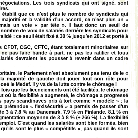
égociations. Les trois syndicats qui ont signé, sont
res.
i établit que ce n’est plus le nombre de syndicats qui
a majorité et la validité d’un accord, ce n’est plus un «
mais un vote « par tête ». Il faut donc un seuil de
 nombre de voix de salariés derrière les syndicats pour
lidé : ce seuil était fixé à 30 % jusqu’en 2012 et porté à
ns CFDT, CGC, CFTC, étant totalement minoritaires sur
ne pas faire bande à part, ne pas les ratifier et tous
lariés devraient les pousser à revenir dans un cadre
ritaire, le Parlement n’est absolument pas tenu de le «
l, la majorité de gauche doit jouer tout son rôle pour
osé le Medef. Il y va de la lutte contre le chômage !
ois que les licenciements ont été facilités, le chômage
t où la flexibilité a augmenté, le chômage a progressé
s pays scandinaves pris à tort comme « modèle » : la
a prétendue « flexisécurité » a permis de passer d’un
e 3 à 7,8 % au Danemark, 7,9 % en Finlande, 8,1 % en
mentation moyenne de 3 à 8 % (+ 266 %). La flexibilité
’emploi. C’est quand les salariés sont bien formés, bien
 qu’ils sont le plus « compétitifs », pas quand ils sont