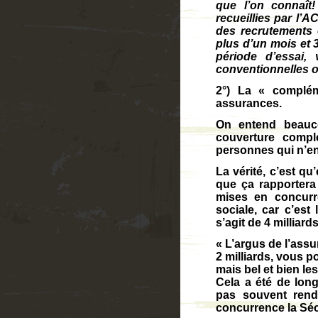
que l’on connaît
recueillies par l’
des recrutements
plus d’un mois et 3
période d’essai, 
conventionnelles o
2°) La « complém
assurances.
On entend beauco
couverture complé
personnes qui n’en 
La vérité, c’est qu
que ça rapporter
mises en concurre
sociale, car c’est
s’agit de 4 milliar
« L’argus de l’assu
2 milliards, vous p
mais bel et bien le
Cela a été de long
pas souvent rend
concurrence la Sécu