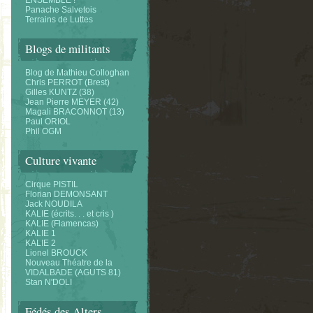
ENSEMBLE !
Panache Salvetois
Terrains de Luttes
Blogs de militants
Blog de Mathieu Colloghan
Chris PERROT (Brest)
Gilles KUNTZ (38)
Jean Pierre MEYER (42)
Magali BRACONNOT (13)
Paul ORIOL
Phil OGM
Culture vivante
Cirque PISTIL
Florian DEMONSANT
Jack NOUDILA
KALIE (écrits. . . et cris )
KALIE (Flamencas)
KALIE 1
KALIE 2
Lionel BROUCK
Nouveau Théatre de la
VIDALBADE (AGUTS 81)
Stan N'DOLI
Fédés des Alters