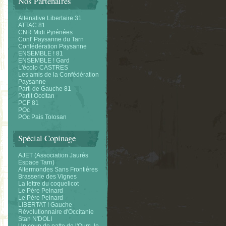
Nos Partenaires
Altenative Libertaire 31
ATTAC 81
CNR Midi Pyrénées
Conf' Paysanne du Tarn
Confédération Paysanne
ENSEMBLE ! 81
ENSEMBLE ! Gard
L'écolo CASTRES
Les amis de la Confédération
Paysanne
Parti de Gauche 81
Partit Occitan
PCF 81
POc
POc Pais Tolosan
Spécial Copinage
AJET (Association Jaurès
Espace Tarn)
Altermondes Sans Frontières
Brasserie des Vignes
La lettre du coquelicot
Le Père Peinard
Le Père Peinard
LIBERTAT ! Gauche
Révolutionnaire d'Occitanie
Stan N'DOLI