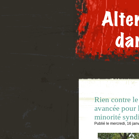
Rien contre l
avancée pour l
minorité syn
Publié le
mercredi, 16 jan