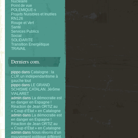
Nucléaire
Point de vue
POLEMIQUE-s
Projets Nuisibles et Inutiles
RN126
Rouge et Vert
Santé
Services Publics
Social
SOLIDARITE
Transition Energétique
TRAVAIL
Derniers com.
pippo
dans
Catalogne : la
CUP, un indépendantisme à
gauche tout
pippo
dans
LE GRAND
SCHISME CATALAN. Jérôme
VIALARET
admin
dans
La démocratie est
en danger en Espagne !
Réaction de Jean ORTIZ au
« Coup d’État » en Catalogne
admin
dans
La démocratie est
en danger en Espagne !
Réaction de Jean ORTIZ au
« Coup d’État » en Catalogne
admin
dans
Nous rêvons d’un
mouvement politique différent.