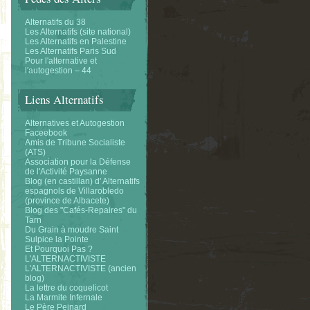
Alternatifs du 38
Les Alternatifs (site national)
Les Alternatifs en Palestine
Les Alternatifs Paris Sud
Pour l'alternative et
l'autogestion – 44
Liens Alternatifs
Alternatives et Autogestion
Faceebook
Amis de Tribune Socialiste
(ATS)
Association pour la Défense
de l'Activité Paysanne
Blog (en castillan) d' Alternatifs
espagnols de Villarobledo
(province de Albacete)
Blog des "Cafés-Repaires" du
Tarn
Du Grain à moudre Saint
Sulpice la Pointe
Et Pourquoi Pas ?
L'ALTERNACTIVISTE
L'ALTERNACTIVISTE (ancien
blog)
La lettre du coquelicot
La Marmite Infernale
Le Père Peinard