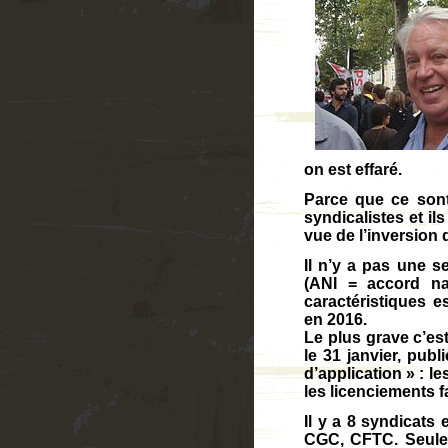
on est effaré.
Parce que ce sont
syndicalistes et i
vue de l’inversion 
Il n’y a pas une s
(ANI = accord nat
caractéristiques e
en 2016.
Le plus grave c’es
le 31 janvier, publ
d’application » : l
les licenciements fa
Il y a 8 syndicat
CGC, CFTC. Seule