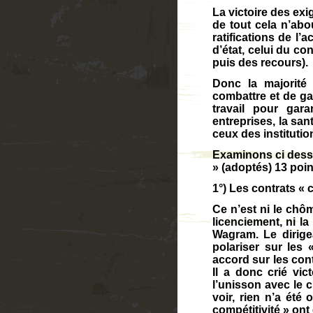
La victoire des ex
de tout cela n’abo
ratifications de l’
d’état, celui du co
puis des recours).
Donc la majorité
combattre et de gag
travail pour garan
entreprises, la sant
ceux des instituti
Examinons ci dess
» (adoptés) 13 poi
1°) Les contrats « 
Ce n’est ni le chôma
licenciement, ni la
Wagram. Le dirige
polariser sur les 
accord sur les cont
Il a donc crié vict
l’unisson avec le c
voir, rien n’a été
compétitivité » on