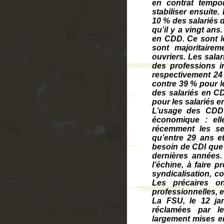
en contrat tempo
stabiliser ensuite
10 % des salariés d
qu’il y a vingt an
en CDD. Ce sont le
sont majoritair
ouvriers. Les sala
des professions i
respectivement 24
contre 39 % pour le
des salariés en CD
pour les salariés e
L’usage des CDD e
économique : ell
récemment les se
qu’entre 29 ans e
besoin de CDI que 
dernières années. 
l’échine, à faire p
syndicalisation, co
Les précaires on
professionnelles, e
La FSU, le 12 jan
réclamées par l
largement mises en