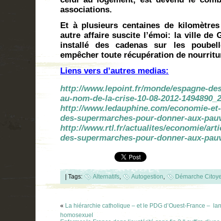
associations.
Et à plusieurs centaines de kilomètre
autre affaire suscite l’émoi: la ville d
installé des cadenas sur les poube
empêcher toute récupération de nourritu
Liens vers d’autres medias:
http://www.lepoint.fr/monde/espagne-de
au-nom-de-la-crise-10-08-2012-1494890_
http://www.ledauphine.com/economie-et-fi
des-supermarches-pour-donner-aux-pau
http://www.rtl.fr/actualites/economie/arti
des-supermarches-pour-donner-aux-pau
|
Tags:
Alternatifs
,
Autogestion
,
Démarche Citoy
«
La hiérarchie catholique – et le PDG d’Ouest-France –  lan
homosexuel