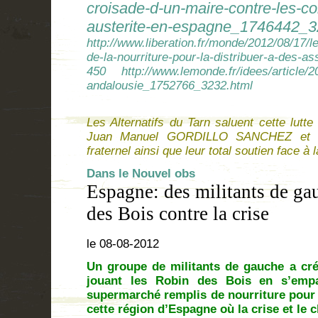
croisade-d-un-maire-contre-les-c
austerite-en-espagne_1746442_3
http://www.liberation.fr/monde/2012/08/17/l
de-la-nourriture-pour-la-distribuer-a-des-a
450
http://www.lemonde.fr/idees/article/
andalousie_1752766_3232.html
Les Alternatifs du Tarn saluent cette lutte
Juan Manuel GORDILLO SANCHEZ et à 
fraternel ainsi que leur total soutien face à
Dans le Nouvel obs
Espagne: des militants de ga
des Bois contre la crise
le 08-08-2012
Un groupe de militants de gauche a cré
jouant les Robin des Bois en s’emp
supermarché remplis de nourriture pour 
cette région d’Espagne où la crise et le