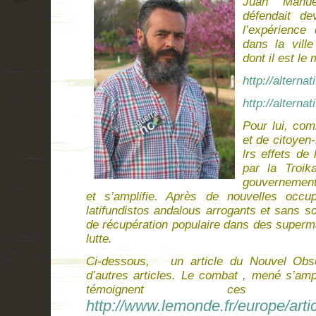
Juan Man
défendait d
l’expérience
dans la vil
dont il est le
http://alterna
http://alterna
Pour lui, com
et de citoyen
lrs effets de
par la Troik
gouvernements
et s’amplifie. Après de nouvelles occu
latifundistos andalous arrogants et sans sc
de récupération populaire dans des superma
lutte.
Ci-dessous, un article du Nouvel Obse
d’autres articles. Le combat , mené s’am
témoignent ces d
http://www.lemonde.fr/europe/arti