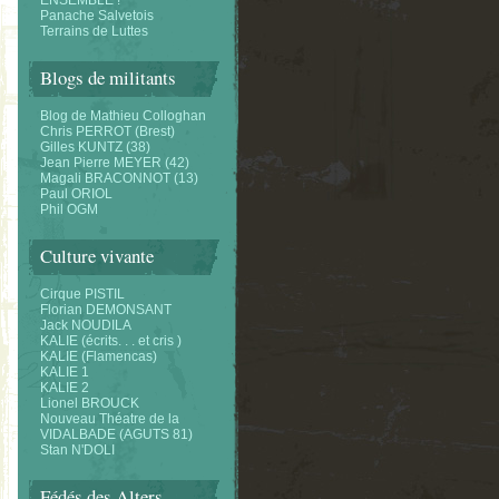
ENSEMBLE !
Panache Salvetois
Terrains de Luttes
Blogs de militants
Blog de Mathieu Colloghan
Chris PERROT (Brest)
Gilles KUNTZ (38)
Jean Pierre MEYER (42)
Magali BRACONNOT (13)
Paul ORIOL
Phil OGM
Culture vivante
Cirque PISTIL
Florian DEMONSANT
Jack NOUDILA
KALIE (écrits. . . et cris )
KALIE (Flamencas)
KALIE 1
KALIE 2
Lionel BROUCK
Nouveau Théatre de la
VIDALBADE (AGUTS 81)
Stan N'DOLI
Fédés des Alters