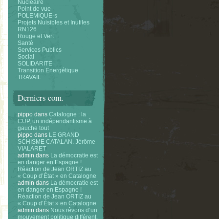
Nucléaire
Point de vue
POLEMIQUE-s
Projets Nuisibles et Inutiles
RN126
Rouge et Vert
Santé
Services Publics
Social
SOLIDARITE
Transition Energétique
TRAVAIL
Derniers com.
pippo
dans
Catalogne : la
CUP, un indépendantisme à
gauche tout
pippo
dans
LE GRAND
SCHISME CATALAN. Jérôme
VIALARET
admin
dans
La démocratie est
en danger en Espagne !
Réaction de Jean ORTIZ au
« Coup d’État » en Catalogne
admin
dans
La démocratie est
en danger en Espagne !
Réaction de Jean ORTIZ au
« Coup d’État » en Catalogne
admin
dans
Nous rêvons d’un
mouvement politique différent.