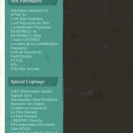
Nos Partenaires
Altenative Libertaire 31
ATTAC 81
CNR Midi Pyrénées
Conf' Paysanne du Tarn
Confédération Paysanne
ENSEMBLE ! 81
ENSEMBLE ! Gard
L'écolo CASTRES
Les amis de la Confédération
Paysanne
Parti de Gauche 81
Partit Occitan
PCF 81
POc
POc Pais Tolosan
Spécial Copinage
AJET (Association Jaurès
Espace Tarn)
Altermondes Sans Frontières
Brasserie des Vignes
La lettre du coquelicot
Le Père Peinard
Le Père Peinard
LIBERTAT ! Gauche
Révolutionnaire d'Occitanie
Stan N'DOLI