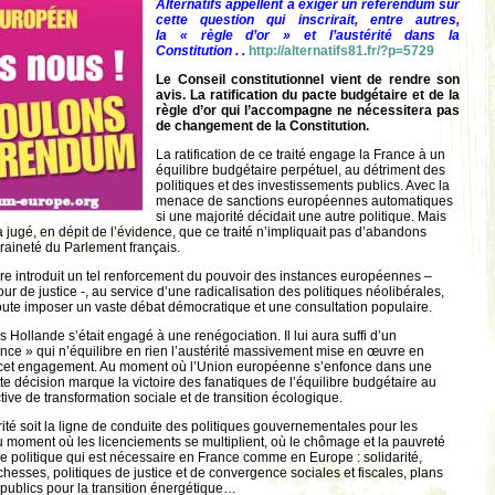
Alternatifs appellent à exiger un référendum sur
cette question qui inscrirait, entre autres,
la « règle d’or » et l’austérité dans la
Constitution . .
http://alternatifs81.fr/?p=5729
Le Conseil constitutionnel vient de rendre son
avis. La ratification du pacte budgétaire et de la
règle d’or qui l’accompagne ne nécessitera pas
de changement de la Constitution.
La ratification de ce traité engage la France à un
équilibre budgétaire perpétuel, au détriment des
politiques et des investissements publics. Avec la
menace de sanctions européennes automatiques
si une majorité décidait une autre politique. Mais
a jugé, en dépit de l’évidence, que ce traité n’impliquait pas d’abandons
aineté du Parlement français.
re introduit un tel renforcement du pouvoir
des instances européennes –
r de justice -, au service d’une radicalisation des politiques néolibérales,
oute imposer un vaste débat démocratique et une consultation populaire.
 Hollande s’était engagé à une renégociation. Il lui aura suffi d’un
nce » qui n’équilibre en rien l’austérité massivement mise en œuvre en
cet engagement. Au moment où l’Union européenne s’enfonce dans une
e décision marque la victoire des fanatiques de l’équilibre budgétaire au
tive de transformation sociale et de transition écologique.
ité soit la ligne de conduite des politiques gouvernementales pour les
 moment où les licenciements se multiplient, où le chômage et la pauvreté
e politique qui est nécessaire en France comme en Europe : solidarité,
ichesses, politiques de justice et de convergence sociales et fiscales, plans
publics pour la transition énergétique…