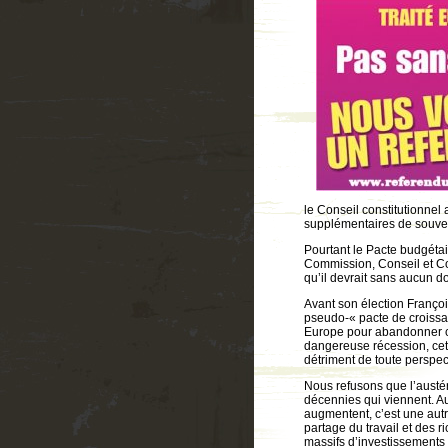
le Conseil constitutionnel 
supplémentaires de souver
Pourtant le Pacte budgétai
Commission, Conseil et Cou
qu’il devrait sans aucun d
Avant son élection François
pseudo-« pacte de croissa
Europe pour abandonner 
dangereuse récession, cett
détriment de toute perspec
Nous refusons que l’austér
décennies qui viennent. Au
augmentent, c’est une autr
partage du travail et des r
massifs d’investissements 