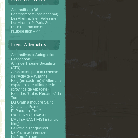
Alternatifs du 38
Les Alternatifs (site national)
Les Alternatifs en Palestine
Les Alternatifs Paris Sud
Pour l'alternative et
l'autogestion – 44
Liens Alternatifs
Alternatives et Autogestion
Faceebook
Amis de Tribune Socialiste
(ATS)
Association pour la Défense
de l'Activité Paysanne
Blog (en castillan) d' Alternatifs
espagnols de Villarobledo
(province de Albacete)
Blog des "Cafés-Repaires" du
Tarn
Du Grain à moudre Saint
Sulpice la Pointe
Et Pourquoi Pas ?
L'ALTERNACTIVISTE
L'ALTERNACTIVISTE (ancien
blog)
La lettre du coquelicot
La Marmite Infernale
Le Père Peinard