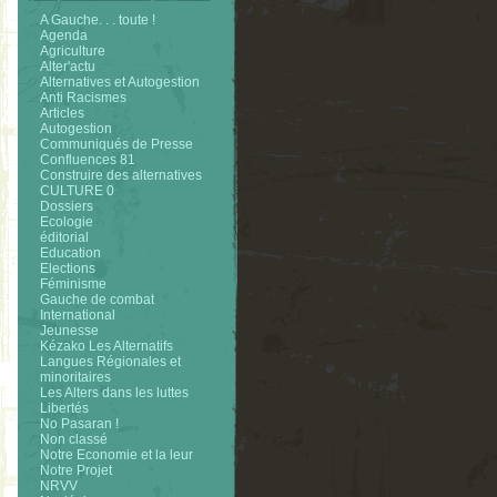
A Gauche. . . toute !
Agenda
Agriculture
Alter'actu
Alternatives et Autogestion
Anti Racismes
Articles
Autogestion
Communiqués de Presse
Confluences 81
Construire des alternatives
CULTURE 0
Dossiers
Ecologie
éditorial
Education
Elections
Féminisme
Gauche de combat
International
Jeunesse
Kézako Les Alternatifs
Langues Régionales et
minoritaires
Les Alters dans les luttes
Libertés
No Pasaran !
Non classé
Notre Economie et la leur
Notre Projet
NRVV