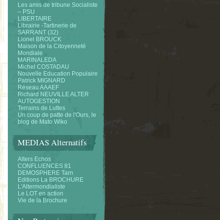
Les amis de tribune Socialiste
– PSU
LIBERTAIRE
Librairie -Tartinerie de
SARRANT (32)
Lionel BROUCK
Maison de la Citoyenneté
Mondiale
MARINALEDA
Michel COSTADAU
Nouvelle Education Populaire
Patrick MIGNARD
Réseau AAAEF
Richard NEUVILLE ALTER
AUTOGESTION
Terrains de Luttes
Un coup de patte de l'Ours, le
blog de Mato Wiko
MEDIAS Alternatifs
Alters Echos
CONFLUENCES 81
DEMOSPHERE Tarn
Editions La BROCHURE
L'Altermondialiste
Le LOT en action
Vie de la Brochure