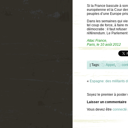
Si la France bascule à so
européenne et la Cour des 
peuples d’une Europe pris
Dans les semaines qui vien
tel coup de force, à faire 
démocratie : il faut refuse
référendum. Le Parlement f
Attac France,
Paris, le 10 août 2012
|
Tags:
Appel
,
con
«
Espagne: des militants d
Soyez le premier à poster
Laisser un commentaire
Vous devez être
connecté