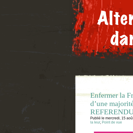
Enfermer la Fra
d’une majorité
REFERENDUM s
Publié le
mercredi, 15 aoû
la leur
,
Point de vue