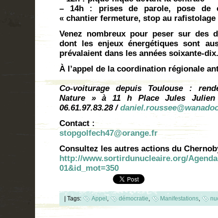
– 14h : prises de parole, pose de 
« chantier fermeture, stop au rafistolage
Venez nombreux pour peser sur des déc
dont les enjeux énergétiques sont au
prévalaient dans les années soixante-dix
À l’appel de la coordination régionale a
Co-voiturage depuis Toulouse : ren
Nature » à 11 h Place Jules Julien
06.61.97.83.28 /
daniel.roussee@wanadoo
Contact :
stopgolfech47@orange.fr
Consultez les autres actions du Chernoby
http://www.sortirdunucleaire.org/Agend
01&id_mot=350
|
Tags:
Appel
,
démocratie
,
Manifestations
,
nu