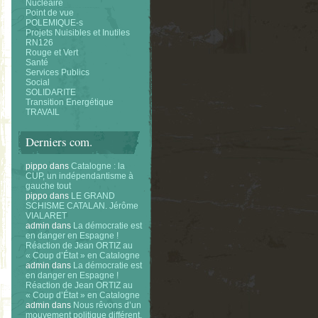
Nucléaire
Point de vue
POLEMIQUE-s
Projets Nuisibles et Inutiles
RN126
Rouge et Vert
Santé
Services Publics
Social
SOLIDARITE
Transition Energétique
TRAVAIL
Derniers com.
pippo
dans
Catalogne : la
CUP, un indépendantisme à
gauche tout
pippo
dans
LE GRAND
SCHISME CATALAN. Jérôme
VIALARET
admin
dans
La démocratie est
en danger en Espagne !
Réaction de Jean ORTIZ au
« Coup d’État » en Catalogne
admin
dans
La démocratie est
en danger en Espagne !
Réaction de Jean ORTIZ au
« Coup d’État » en Catalogne
admin
dans
Nous rêvons d’un
mouvement politique différent.