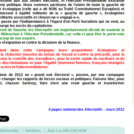
 résume pas aux seules élections, et l’élection Présidentielle exacerbe
 vie politique. Nous sommes partisans de l’union de toute la gauche de
t écologique (celle qui a dit NON au Traité Constitutionnel Européen) et
nissant à égalité militants de la « gauche de gauche », écologistes
militants associatifs et citoyen-ne-s engagé-e-s.
asse par l’indépendance à l’égard d’un Parti Socialiste qui ne veut, au
marge les excès du capitalisme.
nt de Gauche, les Alternatifs ont majoritairement décidé de soutenir la
élenchon à l’élection Présidentielle, car celle-ci peut être le porte-voix
ucoup de nos espoirs.
résignation et contre la dictature de la finance.
rtent dans cette campagne leurs propositions écologistes et
 la réduction massive du temps de travail el contre la précarité, pour la
ous le contrôle des travailleurs, pour la sortie rapide du nucléaire et du
s discriminations et pour l’égalité (hommes/ femmes, français/ immigrés
active et l’altermondialisme.
tions de 2012 un « grand soir électoral », posons, par une campagne
r changer les rapports de forces sociaux et politiques. Faisons bloc, pour
al, chasser Sarkozy, faire vivre une vraie gauche et transformer
4 pages national des Alternatifs – mars 2012
démocratie
,
élections
,
Jean Luc MELENCHON