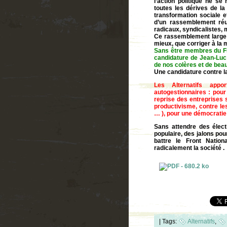
l’action politique ne se
toutes les dérives de la
transformation sociale e
d’un rassemblement réu
radicaux, syndicalistes, 
Ce rassemblement large p
mieux, que corriger à la 
Sans être membres du Fro
candidature de Jean-Luc M
de nos colères et de bea
Une candidature contre la 
Les Alternatifs appo
autogestionnaires : pour
reprise des entreprises s
productivisme, contre le
… ), pour une démocratie 
Sans attendre des élec
populaire, des jalons pou
battre le Front Nation
radicalement la société .
|
Tags:
Alternatifs
,