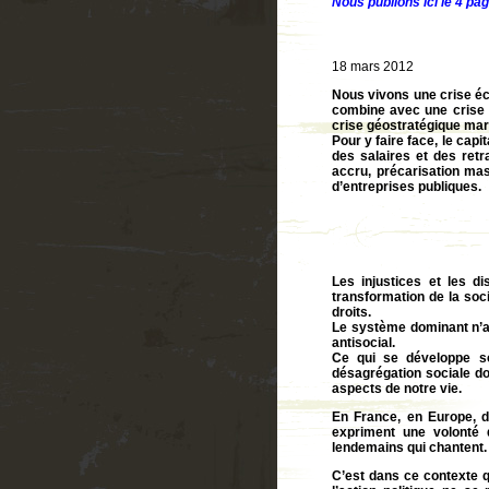
Nous publions ici le 4 pag
18 mars 2012
Nous vivons une crise éco
combine avec une crise 
crise géostratégique mar
Pour y faire face, le cap
des salaires et des ret
accru, précarisation mas
d’entreprises publiques.
Les injustices et les di
transformation de la soc
droits.
Le système dominant n’a 
antisocial.
Ce qui se développe so
désagrégation sociale don
aspects de notre vie.
En France, en Europe, d
expriment une volonté 
lendemains qui chantent.
C’est dans ce contexte q