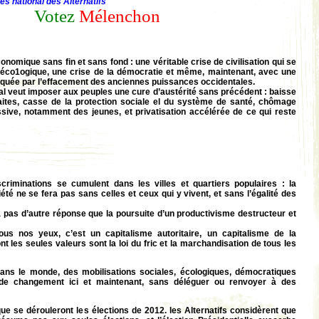
es national des Alternatifs
Votez
Mélenchon
nomique sans fin et sans fond : une véritable crise de civilisation qui se
éco1ogique, une crise de la démocratie et même, maintenant, avec une
quée par l’effacement des anciennes puissances occidentales.
ital veut imposer aux peuples une cure d’austérité sans précédent : baisse
raites, casse de la protection sociale el du système de santé, chômage
sive, notamment des jeunes, et privatisation accélérée de ce qui reste
scriminations se cumulent dans les villes et quartiers populaires : la
iété ne se fera pas sans
celles et ceux qui y vivent, et sans l’égalité des
pas d’autre réponse que la poursuite d’un productivisme destructeur et
us nos yeux, c’est un capitalisme autoritaire, un capitalisme de la
t les seules valeurs sont la loi du fric et la marchandisation de tous Ies
ans le monde, des mobilisations sociales, écologiques, démocratiques
de changement ici et maintenant, sans déléguer ou renvoyer à des
ue se dérouleront les élections de 2012. les Alternatifs considèrent que