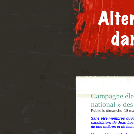
Campagne élect
national » des
Publié le
dimanche, 18 ma
Sans être membres du Fro
candidature de Jean-Luc M
de nos colères et de bea