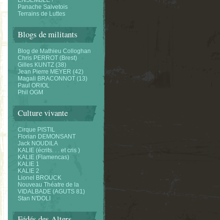
ENSEMBLE !
Panache Salvetois
Terrains de Luttes
Blogs de militants
Blog de Mathieu Colloghan
Chris PERROT (Brest)
Gilles KUNTZ (38)
Jean Pierre MEYER (42)
Magali BRACONNOT (13)
Paul ORIOL
Phil OGM
Culture vivante
Cirque PISTIL
Florian DEMONSANT
Jack NOUDILA
KALIE (écrits. . . et cris )
KALIE (Flamencas)
KALIE 1
KALIE 2
Lionel BROUCK
Nouveau Théatre de la
VIDALBADE (AGUTS 81)
Stan N'DOLI
Fédés des Alters