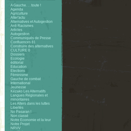
A Gauche. . . toute !
Agenda
Agriculture
Alter'actu
Alternatives et Autogestion
Anti Racismes
Articles
Autogestion
Communiqués de Presse
Confluences 81
Construire des alternatives
CULTURE 0
Dossiers
Ecologie
éditorial
Education
Elections
Féminisme
Gauche de combat
International
Jeunesse
Kézako Les Alternatifs
Langues Régionales et
minoritaires
Les Alters dans les luttes
Libertés
No Pasaran !
Non classé
Notre Economie et la leur
Notre Projet
NRVV