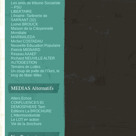
Les amis de tribune Socialiste
– PSU
LIBERTAIRE
Librairie -Tartinerie de
SARRANT (32)
Lionel BROUCK
Maison de la Citoyenneté
Mondiale
MARINALEDA
Michel COSTADAU
Nouvelle Education Populaire
Patrick MIGNARD
Réseau AAAEF
Richard NEUVILLE ALTER
AUTOGESTION
Terrains de Luttes
Un coup de patte de l'Ours, le
blog de Mato Wiko
MEDIAS Alternatifs
Alters Echos
CONFLUENCES 81
DEMOSPHERE Tarn
Editions La BROCHURE
L'Altermondialiste
Le LOT en action
Vie de la Brochure