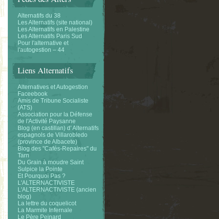
Alternatifs du 38
Les Alternatifs (site national)
Les Alternatifs en Palestine
Les Alternatifs Paris Sud
Pour l'alternative et
l'autogestion – 44
Liens Alternatifs
Alternatives et Autogestion
Faceebook
Amis de Tribune Socialiste
(ATS)
Association pour la Défense
de l'Activité Paysanne
Blog (en castillan) d' Alternatifs
espagnols de Villarobledo
(province de Albacete)
Blog des "Cafés-Repaires" du
Tarn
Du Grain à moudre Saint
Sulpice la Pointe
Et Pourquoi Pas ?
L'ALTERNACTIVISTE
L'ALTERNACTIVISTE (ancien
blog)
La lettre du coquelicot
La Marmite Infernale
Le Père Peinard