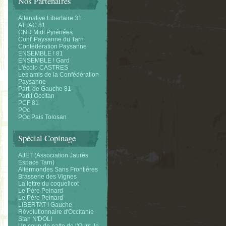
Nos Partenaires
Altenative Libertaire 31
ATTAC 81
CNR Midi Pyrénées
Conf' Paysanne du Tarn
Confédération Paysanne
ENSEMBLE ! 81
ENSEMBLE ! Gard
L'écolo CASTRES
Les amis de la Confédération
Paysanne
Parti de Gauche 81
Partit Occitan
PCF 81
POc
POc Pais Tolosan
Spécial Copinage
AJET (Association Jaurès
Espace Tarn)
Altermondes Sans Frontières
Brasserie des Vignes
La lettre du coquelicot
Le Père Peinard
Le Père Peinard
LIBERTAT ! Gauche
Révolutionnaire d'Occitanie
Stan N'DOLI