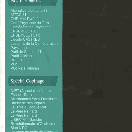
Nos Partenaires
Altenative Libertaire 31
ATTAC 81
CNR Midi Pyrénées
Conf' Paysanne du Tarn
Confédération Paysanne
ENSEMBLE ! 81
ENSEMBLE ! Gard
L'écolo CASTRES
Les amis de la Confédération
Paysanne
Parti de Gauche 81
Partit Occitan
PCF 81
POc
POc Pais Tolosan
Spécial Copinage
AJET (Association Jaurès
Espace Tarn)
Altermondes Sans Frontières
Brasserie des Vignes
La lettre du coquelicot
Le Père Peinard
Le Père Peinard
LIBERTAT ! Gauche
Révolutionnaire d'Occitanie
Stan N'DOLI