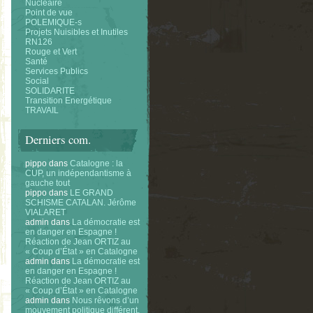
Nucléaire
Point de vue
POLEMIQUE-s
Projets Nuisibles et Inutiles
RN126
Rouge et Vert
Santé
Services Publics
Social
SOLIDARITE
Transition Energétique
TRAVAIL
Derniers com.
pippo
dans
Catalogne : la
CUP, un indépendantisme à
gauche tout
pippo
dans
LE GRAND
SCHISME CATALAN. Jérôme
VIALARET
admin
dans
La démocratie est
en danger en Espagne !
Réaction de Jean ORTIZ au
« Coup d’État » en Catalogne
admin
dans
La démocratie est
en danger en Espagne !
Réaction de Jean ORTIZ au
« Coup d’État » en Catalogne
admin
dans
Nous rêvons d’un
mouvement politique différent.