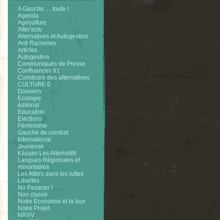
A Gauche. . . toute !
Agenda
Agriculture
Alter'actu
Alternatives et Autogestion
Anti Racismes
Articles
Autogestion
Communiqués de Presse
Confluences 81
Construire des alternatives
CULTURE 0
Dossiers
Ecologie
éditorial
Education
Elections
Féminisme
Gauche de combat
International
Jeunesse
Kézako Les Alternatifs
Langues Régionales et
minoritaires
Les Alters dans les luttes
Libertés
No Pasaran !
Non classé
Notre Economie et la leur
Notre Projet
NRVV