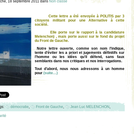
che, 18 septembre 2011
dans
Non classé
Cette lettre a été envoyée à POLITIS par 3
citoyens militant pour une Alternative à cette
société.
Elle porte sur le rapport à la candidature
Melenchon) , mais porte aussi sur le fond du projet
du Front de Gauche.
Notre lettre ouverte, comme son nom l’indique,
tente d’éviter les a priori et jugements définitifs sur
l’homme ou les idées qu’il défend, sans faux
semblants dans nos critiques et nos interrogations.
Tout d’abord, nous nous adressons à un homme
pour
(suite…)
gs:
démocratie
,
Front de Gauche
,
Jean Luc MELENCHON
,
rité