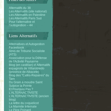
Alternatifs du 38
Les Alternatifs (site national)
Les Alternatifs en Palestine
Les Alternatifs Paris Sud
Pour l'alternative et
l'autogestion – 44
Liens Alternatifs
Alternatives et Autogestion
Faceebook
Amis de Tribune Socialiste
(ATS)
Association pour la Défense
de l'Activité Paysanne
Blog (en castillan) d' Alternatifs
espagnols de Villarobledo
(province de Albacete)
Blog des "Cafés-Repaires" du
Tarn
Du Grain à moudre Saint
Sulpice la Pointe
Et Pourquoi Pas ?
L'ALTERNACTIVISTE
L'ALTERNACTIVISTE (ancien
blog)
La lettre du coquelicot
La Marmite Infernale
Le Père Peinard