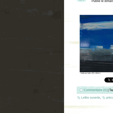
Publié le
diman
Commentaire (0)
|
Ta
Lettre ouverte
,
préca