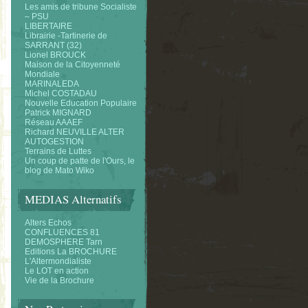
Les amis de tribune Socialiste
– PSU
LIBERTAIRE
Librairie -Tartinerie de
SARRANT (32)
Lionel BROUCK
Maison de la Citoyenneté
Mondiale
MARINALEDA
Michel COSTADAU
Nouvelle Education Populaire
Patrick MIGNARD
Réseau AAAEF
Richard NEUVILLE ALTER
AUTOGESTION
Terrains de Luttes
Un coup de patte de l'Ours, le
blog de Mato Wiko
MEDIAS Alternatifs
Alters Echos
CONFLUENCES 81
DEMOSPHERE Tarn
Editions La BROCHURE
L'Altermondialiste
Le LOT en action
Vie de la Brochure