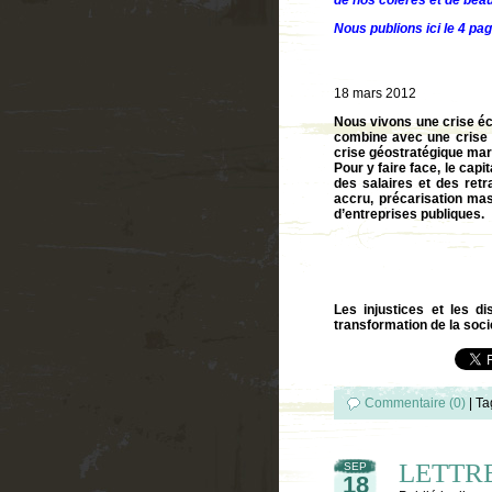
de nos colères et de bea
Nous publions ici le 4 pag
18 mars 2012
Nous vivons une crise éco
combine avec une crise 
crise géostratégique mar
Pour y faire face, le cap
des salaires et des ret
accru, précarisation mas
d’entreprises publiques.
Les injustices et les di
transformation de la soc
Commentaire (0)
|
Ta
LETTRE
SEP
18