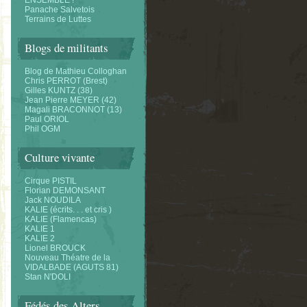
ENSEMBLE !
Panache Salvetois
Terrains de Luttes
Blogs de militants
Blog de Mathieu Colloghan
Chris PERROT (Brest)
Gilles KUNTZ (38)
Jean Pierre MEYER (42)
Magali BRACONNOT (13)
Paul ORIOL
Phil OGM
Culture vivante
Cirque PISTIL
Florian DEMONSANT
Jack NOUDILA
KALIE (écrits. . . et cris )
KALIE (Flamencas)
KALIE 1
KALIE 2
Lionel BROUCK
Nouveau Théatre de la
VIDALBADE (AGUTS 81)
Stan N'DOLI
Fédés des Alters