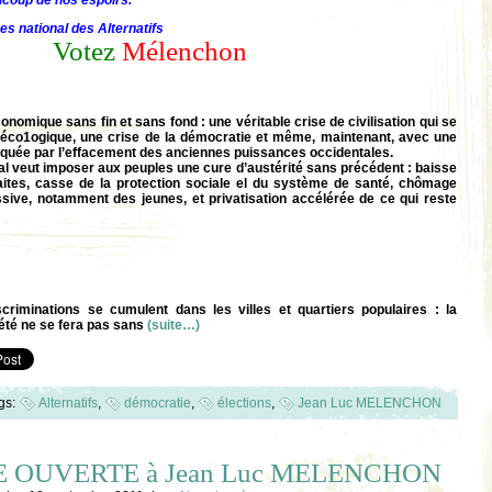
ucoup de nos espoirs.
es national des Alternatifs
Votez
Mélenchon
nomique sans fin et sans fond : une véritable crise de civilisation qui se
éco1ogique, une crise de la démocratie et même, maintenant, avec une
quée par l’effacement des anciennes puissances occidentales.
ital veut imposer aux peuples une cure d’austérité sans précédent : baisse
raites, casse de la protection sociale el du système de santé, chômage
sive, notamment des jeunes, et privatisation accélérée de ce qui reste
scriminations se cumulent dans les villes et quartiers populaires : la
iété ne se fera pas sans
(suite…)
gs:
Alternatifs
,
démocratie
,
élections
,
Jean Luc MELENCHON
 OUVERTE à Jean Luc MELENCHON