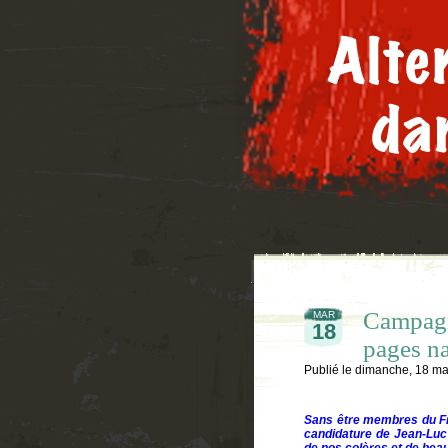
Campagne
MAR
18
pages na
Publié le
dimanche, 18 ma
Sans être membres du Fro
candidature de Jean-Luc M