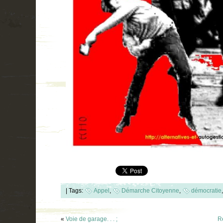
|
Tags:
Appel
,
Démarche Citoyenne
,
démocratie
«
Voie de garage. . . ;
R