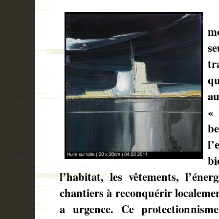
D
mo
s
tr
qu
a
« 
b
l’
bi
l’habitat, les vêtements, l’éner
chantiers à reconquérir localemen
a urgence. Ce protectionnisme