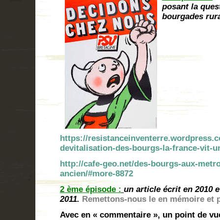
posant la quest
bourgades rura
https://resistanceinventerre.wordpress.c
devitalisation-des-bourgs-la-france-vit-
http://cafe-geo.net/des-bourgs-aux-metro
ancien/#more-8872
2 ème épisode :
un article écrit en 2010 
2011.
Remettons-nous le en mémoire et p
Avec en « commentaire », un point de vue