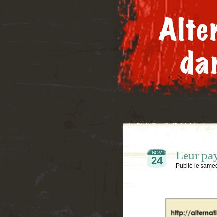
Leur pays
NOV
24
Publié le
samed