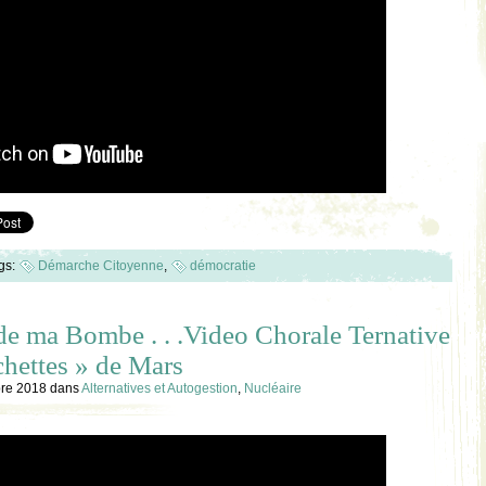
gs:
Démarche Citoyenne
,
démocratie
de ma Bombe . . .Video Chorale Ternative
chettes » de Mars
bre 2018
dans
Alternatives et Autogestion
,
Nucléaire