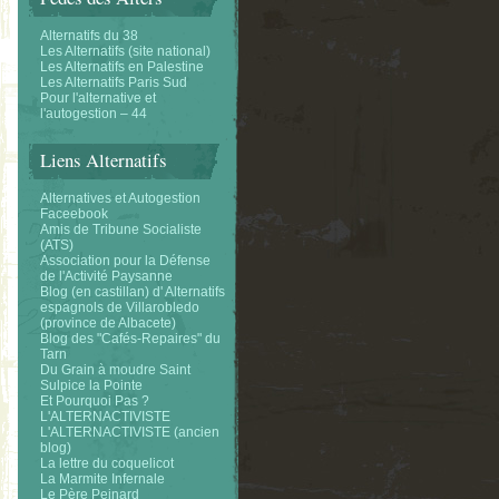
Alternatifs du 38
Les Alternatifs (site national)
Les Alternatifs en Palestine
Les Alternatifs Paris Sud
Pour l'alternative et
l'autogestion – 44
Liens Alternatifs
Alternatives et Autogestion
Faceebook
Amis de Tribune Socialiste
(ATS)
Association pour la Défense
de l'Activité Paysanne
Blog (en castillan) d' Alternatifs
espagnols de Villarobledo
(province de Albacete)
Blog des "Cafés-Repaires" du
Tarn
Du Grain à moudre Saint
Sulpice la Pointe
Et Pourquoi Pas ?
L'ALTERNACTIVISTE
L'ALTERNACTIVISTE (ancien
blog)
La lettre du coquelicot
La Marmite Infernale
Le Père Peinard