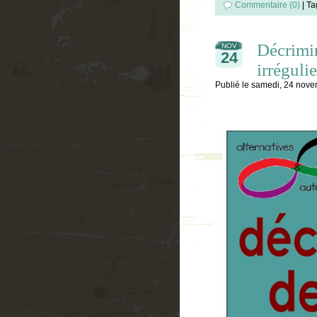
Commentaire (0)
|
Ta
Décrimin
NOV
24
irrégulie
Publié le
samedi, 24 nov