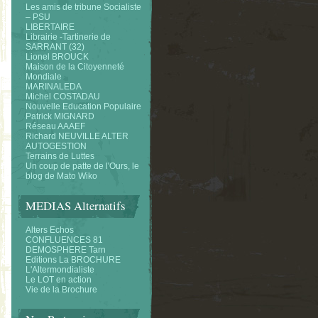
Les amis de tribune Socialiste
– PSU
LIBERTAIRE
Librairie -Tartinerie de
SARRANT (32)
Lionel BROUCK
Maison de la Citoyenneté
Mondiale
MARINALEDA
Michel COSTADAU
Nouvelle Education Populaire
Patrick MIGNARD
Réseau AAAEF
Richard NEUVILLE ALTER
AUTOGESTION
Terrains de Luttes
Un coup de patte de l'Ours, le
blog de Mato Wiko
MEDIAS Alternatifs
Alters Echos
CONFLUENCES 81
DEMOSPHERE Tarn
Editions La BROCHURE
L'Altermondialiste
Le LOT en action
Vie de la Brochure