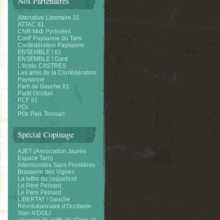
Nos Partenaires
Altenative Libertaire 31
ATTAC 81
CNR Midi Pyrénées
Conf' Paysanne du Tarn
Confédération Paysanne
ENSEMBLE ! 81
ENSEMBLE ! Gard
L'écolo CASTRES
Les amis de la Confédération
Paysanne
Parti de Gauche 81
Partit Occitan
PCF 81
POc
POc Pais Tolosan
Spécial Copinage
AJET (Association Jaurès
Espace Tarn)
Altermondes Sans Frontières
Brasserie des Vignes
La lettre du coquelicot
Le Père Peinard
Le Père Peinard
LIBERTAT ! Gauche
Révolutionnaire d'Occitanie
Stan N'DOLI