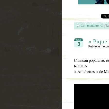
Commentaire (0)
|
Ta
« Pique l
OCT
3
Publié le
mercre
Chanson populaire, re
ROUEN
« Affichettes » de Mar