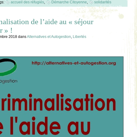
gs:
accueil des réfugiés
,
Démarche Citoyenne
,
solidarités
alisation de l’aide au « séjour
r » !
embre 2018
dans
Alternatives et Autogestion
,
Libertés