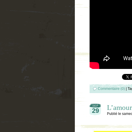
Commentaire (0)
|
Ta
L’amour 
SEP
29
Publié le
samed