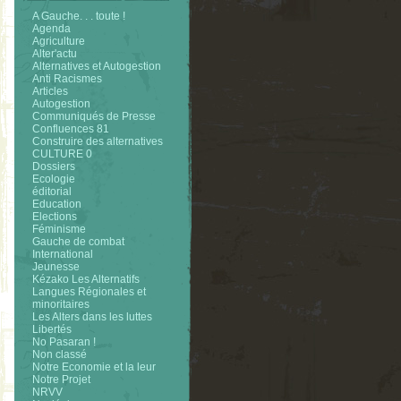
A Gauche. . . toute !
Agenda
Agriculture
Alter'actu
Alternatives et Autogestion
Anti Racismes
Articles
Autogestion
Communiqués de Presse
Confluences 81
Construire des alternatives
CULTURE 0
Dossiers
Ecologie
éditorial
Education
Elections
Féminisme
Gauche de combat
International
Jeunesse
Kézako Les Alternatifs
Langues Régionales et
minoritaires
Les Alters dans les luttes
Libertés
No Pasaran !
Non classé
Notre Economie et la leur
Notre Projet
NRVV