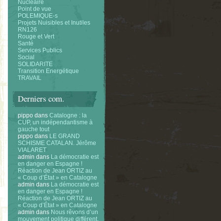
Nucléaire
Point de vue
POLEMIQUE-s
Projets Nuisibles et Inutiles
RN126
Rouge et Vert
Santé
Services Publics
Social
SOLIDARITE
Transition Energétique
TRAVAIL
Derniers com.
pippo
dans
Catalogne : la
CUP, un indépendantisme à
gauche tout
pippo
dans
LE GRAND
SCHISME CATALAN. Jérôme
VIALARET
admin
dans
La démocratie est
en danger en Espagne !
Réaction de Jean ORTIZ au
« Coup d’État » en Catalogne
admin
dans
La démocratie est
en danger en Espagne !
Réaction de Jean ORTIZ au
« Coup d’État » en Catalogne
admin
dans
Nous rêvons d’un
mouvement politique différent.