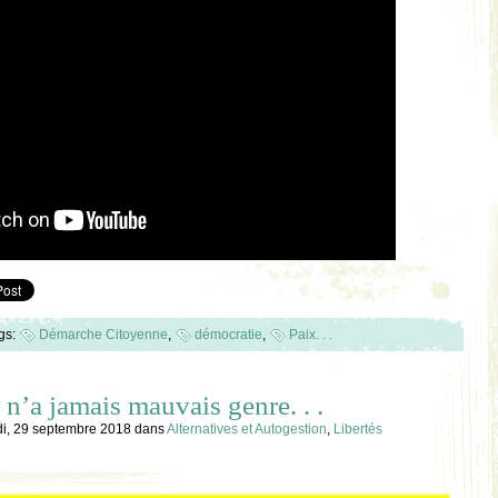
gs:
Démarche Citoyenne
,
démocratie
,
Paix. . .
n’a jamais mauvais genre. . .
i, 29 septembre 2018
dans
Alternatives et Autogestion
,
Libertés