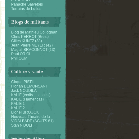
ENSEMBLE !
Panache Salvetois
Terrains de Luttes
Blogs de militants
Blog de Mathieu Colloghan
Chris PERROT (Brest)
Gilles KUNTZ (38)
Jean Pierre MEYER (42)
Magali BRACONNOT (13)
Paul ORIOL
Phil OGM
Culture vivante
Cirque PISTIL
Florian DEMONSANT
Jack NOUDILA
KALIE (écrits. . . et cris )
KALIE (Flamencas)
KALIE 1
KALIE 2
Lionel BROUCK
Nouveau Théatre de la
VIDALBADE (AGUTS 81)
Stan N'DOLI
Fédés des Alters