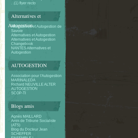
. .(1) flyer recto
Alternatives et
Autogestion
Alternatifves et Autogestion de
Savoie
Alternatives et Autogestion
Alternatives et Autogestion
Changebook
NANTES Alternatives et
Autogestion
AUTOGESTION
Association pour l'Autogestion
MARINALEDA
Richard NEUVILLE ALTER
AUTOGESTION
SCOP-TI
Blogs amis
Agnès MAILLARD
Amis de Tribune Socialiste
(ATS)
Blog du Docteur Jean
SCHEFFER