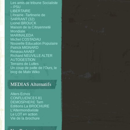
Les amis de tribune Socialiste
– PSU
LIBERTAIRE
Librairie -Tartinerie de
SARRANT (32)
Lionel BROUCK
Maison de la Citoyenneté
Mondiale
MARINALEDA
Michel COSTADAU
Nouvelle Education Populaire
Patrick MIGNARD
Réseau AAAEF
Richard NEUVILLE ALTER
AUTOGESTION
Terrains de Luttes
Un coup de patte de l'Ours, le
blog de Mato Wiko
MEDIAS Alternatifs
Alters Echos
CONFLUENCES 81
DEMOSPHERE Tarn
Editions La BROCHURE
L'Altermondialiste
Le LOT en action
Vie de la Brochure