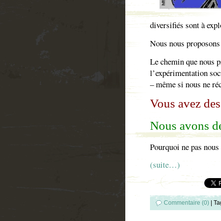
diversifiés sont à expl
Nous nous proposons d
Le chemin que nous pr
l’expérimentation soci
– même si nous ne récu
Vous avez des 
Nous avons de
Pourquoi ne pas nous 
(suite…)
Commentaire (0)
|
Ta