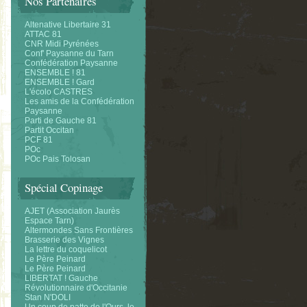
Nos Partenaires
Altenative Libertaire 31
ATTAC 81
CNR Midi Pyrénées
Conf' Paysanne du Tarn
Confédération Paysanne
ENSEMBLE ! 81
ENSEMBLE ! Gard
L'écolo CASTRES
Les amis de la Confédération
Paysanne
Parti de Gauche 81
Partit Occitan
PCF 81
POc
POc Pais Tolosan
Spécial Copinage
AJET (Association Jaurès
Espace Tarn)
Altermondes Sans Frontières
Brasserie des Vignes
La lettre du coquelicot
Le Père Peinard
Le Père Peinard
LIBERTAT ! Gauche
Révolutionnaire d'Occitanie
Stan N'DOLI