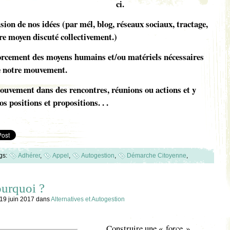
ci.
usion de nos idées (par mél, blog, réseaux sociaux, tractage,
tre moyen discuté collectivement.)
orcement des moyens humains et/ou matériels nécessaires
e notre mouvement.
ouvement dans des rencontres, réunions ou actions et y
s positions et propositions. . .
gs:
Adhérer
,
Appel
,
Autogestion
,
Démarche Citoyenne
,
ourquoi ?
 19 juin 2017
dans
Alternatives et Autogestion
Construire une « force »