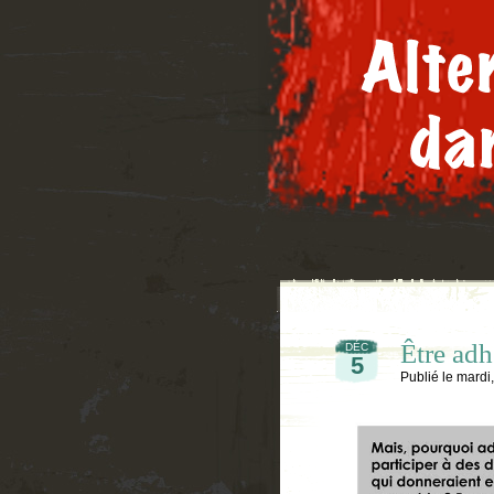
Être adh
DÉC
5
Publié le
mardi