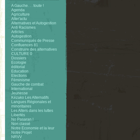
A Gauche. . . toute !
Agenda
Agriculture
Alter'actu
Alternatives et Autogestion
Anti Racismes
Articles
Autogestion
Communiqués de Presse
Confluences 81
Construire des alternatives
CULTURE 0
Dossiers
Ecologie
éditorial
Education
Elections
Féminisme
Gauche de combat
International
Jeunesse
Kézako Les Alternatifs
Langues Régionales et
minoritaires
Les Alters dans les luttes
Libertés
No Pasaran !
Non classé
Notre Economie et la leur
Notre Projet
NRVV