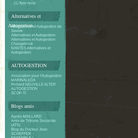
. .(1) flyer recto
Alternatives et
Autogestion
Alternatifves et Autogestion de
Savoie
Alternatives et Autogestion
Alternatives et Autogestion
Changebook
NANTES Alternatives et
Autogestion
AUTOGESTION
Association pour l'Autogestion
MARINALEDA
Richard NEUVILLE ALTER
AUTOGESTION
SCOP-TI
Blogs amis
Agnès MAILLARD
Amis de Tribune Socialiste
(ATS)
Blog du Docteur Jean
SCHEFFER