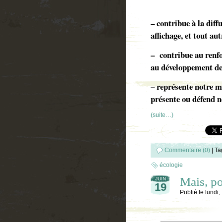
– contribue à la diff
affichage, et tout au
– contribue au renf
au développement d
– représente notre m
présente ou défend no
(suite…)
Commentaire (0)
|
Ta
écologie
Mais, p
JUIN
19
Publié le
lundi,