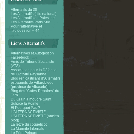
Alternatifs du 38
Les Alternatifs (site national)
Les Alternatifs en Palestine
Les Alternatifs Paris Sud
Pour l'alternative et
l'autogestion – 44
Liens Alternatifs
Alternatives et Autogestion
Faceebook
Amis de Tribune Socialiste
(ATS)
Association pour la Défense
de l'Activité Paysanne
Blog (en castillan) d' Alternatifs
espagnols de Villarobledo
(province de Albacete)
Blog des "Cafés-Repaires" du
Tarn
Du Grain à moudre Saint
Sulpice la Pointe
Et Pourquoi Pas ?
L'ALTERNACTIVISTE
L'ALTERNACTIVISTE (ancien
blog)
La lettre du coquelicot
La Marmite Infernale
Le Père Peinard