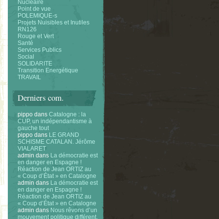
Nucléaire
Point de vue
POLEMIQUE-s
Projets Nuisibles et Inutiles
RN126
Rouge et Vert
Santé
Services Publics
Social
SOLIDARITE
Transition Energétique
TRAVAIL
Derniers com.
pippo
dans
Catalogne : la
CUP, un indépendantisme à
gauche tout
pippo
dans
LE GRAND
SCHISME CATALAN. Jérôme
VIALARET
admin
dans
La démocratie est
en danger en Espagne !
Réaction de Jean ORTIZ au
« Coup d’État » en Catalogne
admin
dans
La démocratie est
en danger en Espagne !
Réaction de Jean ORTIZ au
« Coup d’État » en Catalogne
admin
dans
Nous rêvons d’un
mouvement politique différent.