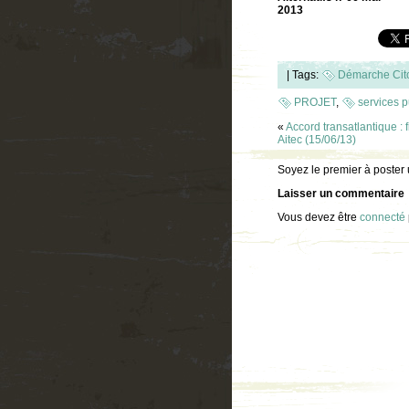
2013
|
Tags:
Démarche Cit
PROJET
,
services p
«
Accord transatlantique 
Aitec (15/06/13)
Soyez le premier à poster
Laisser un commentaire
Vous devez être
connecté