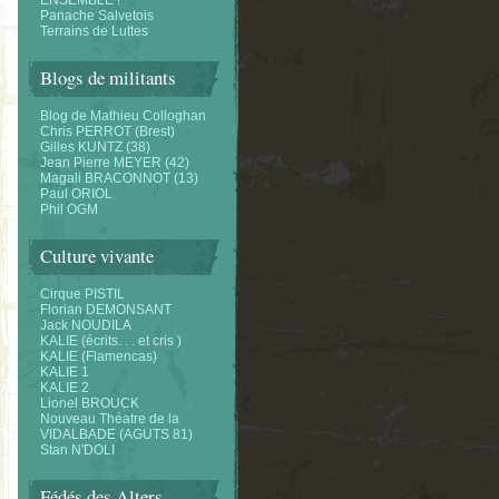
ENSEMBLE !
Panache Salvetois
Terrains de Luttes
Blogs de militants
Blog de Mathieu Colloghan
Chris PERROT (Brest)
Gilles KUNTZ (38)
Jean Pierre MEYER (42)
Magali BRACONNOT (13)
Paul ORIOL
Phil OGM
Culture vivante
Cirque PISTIL
Florian DEMONSANT
Jack NOUDILA
KALIE (écrits. . . et cris )
KALIE (Flamencas)
KALIE 1
KALIE 2
Lionel BROUCK
Nouveau Théatre de la
VIDALBADE (AGUTS 81)
Stan N'DOLI
Fédés des Alters