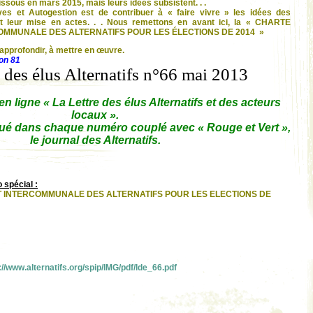
issous en mars 2015, mais leurs idées subsistent. . .
ves et Autogestion est de contribuer à « faire vivre » les idées des
ant leur mise en actes. . . Nous remettons en avant ici, la « CHARTE
OMMUNALE DES ALTERNATIFS POUR LES ÉLECTIONS DE 2014 »
approfondir, à mettre en œuvre.
ion 81
e des élus Alternatifs n°66 mai 2013
n ligne « La Lettre des élus Alternatifs et des acteurs
locaux ».
é dans chaque numéro couplé avec « Rouge et Vert »,
le journal des Alternatifs.
spécial :
T INTERCOMMUNALE DES ALTERNATIFS POUR LES ELECTIONS DE
://www.alternatifs.org/spip/IMG/pdf/lde_66.pdf