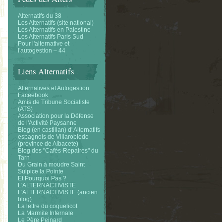
Alternatifs du 38
Les Alternatifs (site national)
Les Alternatifs en Palestine
Les Alternatifs Paris Sud
Pour l'alternative et
l'autogestion – 44
Liens Alternatifs
Alternatives et Autogestion
Faceebook
Amis de Tribune Socialiste
(ATS)
Association pour la Défense
de l'Activité Paysanne
Blog (en castillan) d' Alternatifs
espagnols de Villarobledo
(province de Albacete)
Blog des "Cafés-Repaires" du
Tarn
Du Grain à moudre Saint
Sulpice la Pointe
Et Pourquoi Pas ?
L'ALTERNACTIVISTE
L'ALTERNACTIVISTE (ancien
blog)
La lettre du coquelicot
La Marmite Infernale
Le Père Peinard