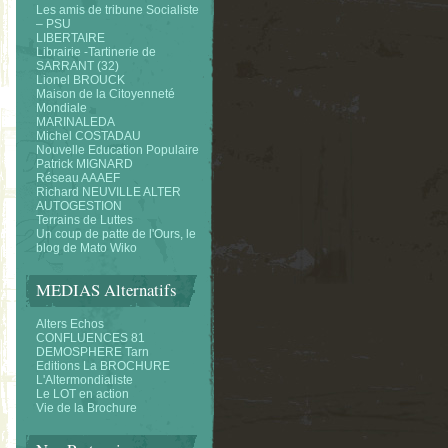
Les amis de tribune Socialiste
– PSU
LIBERTAIRE
Librairie -Tartinerie de
SARRANT (32)
Lionel BROUCK
Maison de la Citoyenneté
Mondiale
MARINALEDA
Michel COSTADAU
Nouvelle Education Populaire
Patrick MIGNARD
Réseau AAAEF
Richard NEUVILLE ALTER
AUTOGESTION
Terrains de Luttes
Un coup de patte de l'Ours, le
blog de Mato Wiko
MEDIAS Alternatifs
Alters Echos
CONFLUENCES 81
DEMOSPHERE Tarn
Editions La BROCHURE
L'Altermondialiste
Le LOT en action
Vie de la Brochure