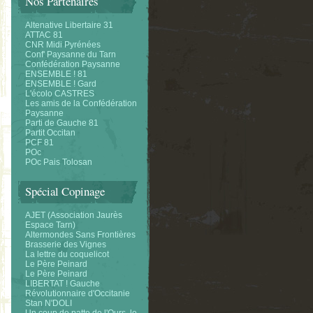
Nos Partenaires
Altenative Libertaire 31
ATTAC 81
CNR Midi Pyrénées
Conf' Paysanne du Tarn
Confédération Paysanne
ENSEMBLE ! 81
ENSEMBLE ! Gard
L'écolo CASTRES
Les amis de la Confédération
Paysanne
Parti de Gauche 81
Partit Occitan
PCF 81
POc
POc Pais Tolosan
Spécial Copinage
AJET (Association Jaurès
Espace Tarn)
Altermondes Sans Frontières
Brasserie des Vignes
La lettre du coquelicot
Le Père Peinard
Le Père Peinard
LIBERTAT ! Gauche
Révolutionnaire d'Occitanie
Stan N'DOLI