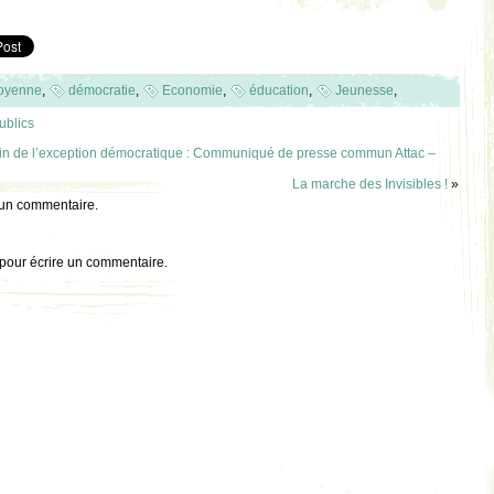
oyenne
,
démocratie
,
Economie
,
éducation
,
Jeunesse
,
ublics
: fin de l’exception démocratique : Communiqué de presse commun Attac –
La marche des Invisibles !
»
 un commentaire.
pour écrire un commentaire.