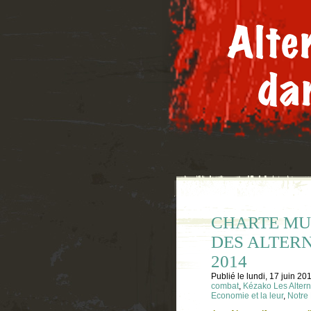
CHARTE MU
DES ALTERN
2014
Publié le
lundi, 17 juin 20
combat
,
Kézako Les Altern
Economie et la leur
,
Notre 