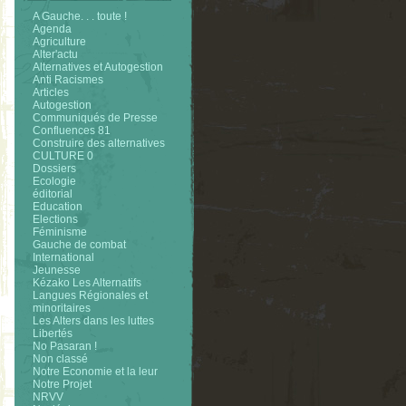
A Gauche. . . toute !
Agenda
Agriculture
Alter'actu
Alternatives et Autogestion
Anti Racismes
Articles
Autogestion
Communiqués de Presse
Confluences 81
Construire des alternatives
CULTURE 0
Dossiers
Ecologie
éditorial
Education
Elections
Féminisme
Gauche de combat
International
Jeunesse
Kézako Les Alternatifs
Langues Régionales et
minoritaires
Les Alters dans les luttes
Libertés
No Pasaran !
Non classé
Notre Economie et la leur
Notre Projet
NRVV