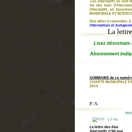
Les Alternatifs se sont d
Un des buts d’Alternati
Alternatifs, en favoris
MUNICIPALE ET INTERC
Des idées à reprendre, à 
Alternatives et Autogest
La lettr
Lisez désormais e
Abonnement indiqu
SOMMAIRE de ce numéro 
CHARTE MUNICIPALE E
2014
P.-S.
http
La lettre des élus
Alternatifs n°66 mai