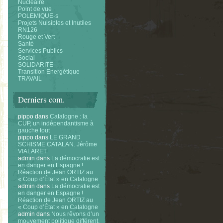
Nucléaire
Point de vue
POLEMIQUE-s
Projets Nuisibles et Inutiles
RN126
Rouge et Vert
Santé
Services Publics
Social
SOLIDARITE
Transition Energétique
TRAVAIL
Derniers com.
pippo
dans
Catalogne : la
CUP, un indépendantisme à
gauche tout
pippo
dans
LE GRAND
SCHISME CATALAN. Jérôme
VIALARET
admin
dans
La démocratie est
en danger en Espagne !
Réaction de Jean ORTIZ au
« Coup d’État » en Catalogne
admin
dans
La démocratie est
en danger en Espagne !
Réaction de Jean ORTIZ au
« Coup d’État » en Catalogne
admin
dans
Nous rêvons d’un
mouvement politique différent.