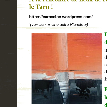
le Tarn !
https://caraveloc.wordpress.com/
‘(voir lien « Une autre Planète »)
i
c
d
I
B
d