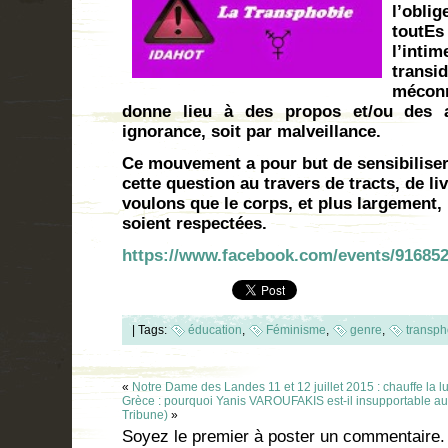
l’obl
toutEs
l’int
transid
mécon
donne lieu à des propos et/ou des a
ignorance, soit par malveillance.
Ce mouvement a pour but de sensibiliser,
cette question au travers de tracts, de li
voulons que le corps, et plus largement,
soient respectées.
https://www.facebook.com/events/91685
|
Tags:
éducation
,
Féminisme
,
genre
,
transph
«
Notre Dame des Landes 11 et 12 juillet 2015 : chauffe la lut
Grèce : pourquoi Yanis VAROUFAKIS est-il insupportable a
Tribune)
»
Soyez le premier à poster un commentaire.