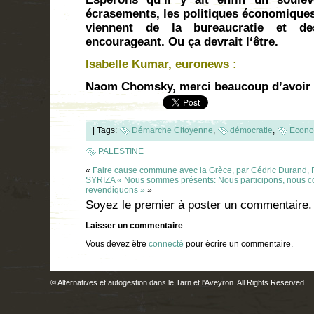
écrasements, les politiques économiques 
viennent de la bureaucratie et de
encourageant. Ou ça devrait l‘être.
Isabelle Kumar, euronews :
Naom Chomsky, merci beaucoup d’avoir 
|
Tags:
Démarche Citoyenne
,
démocratie
,
Econo
PALESTINE
«
Faire cause commune avec la Grèce, par Cédric Durand, 
SYRIZA « Nous sommes présents: Nous participons, nous co
revendiquons »
»
Soyez le premier à poster un commentaire.
Laisser un commentaire
Vous devez être
connecté
pour écrire un commentaire.
©
Alternatives et autogestion dans le Tarn et l'Aveyron
. All Rights Reserved.