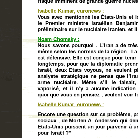
risque imminent de grande guerre nucléai
Isabelle Kumar, euronews :
Vous avez mentionné les États-Unis et Is
le Premier ministre israélien Benjami
préliminaire sur le nucléaire iranien, et i
Noam Chomsky :
Nous savons pourquoi . L’Iran a de très 
même selon les normes de la région.. La 
est défensive. Elle est conçue pour tenir
longtemps, pour que la diplomatie prenne
Israël, deux Etats voyous, ne veulent p
analyste stratégique ne pense que l’Ira
arme nucléaire. Même s’il le faisait
vaporisé, et il n’y a aucune indication
quoi que vous en pensiez , veulent voir l
Isabelle Kumar, euronews :
Encore une question sur ce problème, pa
sociaux , de Morten A. Andersen qui de
Etats-Unis puissent un jour parvenir à u
pour Israël ?”