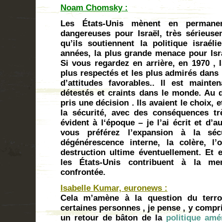
Noam Chomsky :
Les États-Unis mènent en permane
dangereuses pour Israël, très sérieusem
qu’ils soutiennent la politique israél
années, la plus grande menace pour Isra
Si vous regardez en arrière, en 1970 , I
plus respectés et les plus admirés dans 
d’attitudes favorables.. Il est maint
détestés et craints dans le monde. Au d
pris une décision . Ils avaient le choix, e
la sécurité, avec des conséquences tr
évident à l‘époque – je l’ai écrit et d’a
vous préférez l’expansion à la séc
dégénérescence interne, la colère, l’o
destruction ultime éventuellement. Et e
les États-Unis contribuent à la me
confrontée.
Isabelle Kumar, euronews :
Cela m’amène à la question du terro
certaines personnes , je pense , y compr
un retour de bâton de la
politique amé