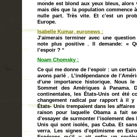
monde est blond aux yeux bleus, alors 
mais dès que la population commence à 
nulle part. Très vite. Et c’est un pro
Europe.
Isabelle Kumar, euronews :
J’aimerais terminer avec une questio
note plus positive . Il demande: « Q
l’espoir ? “
Noam Chomsky :
Ce qui me donne de l’espoir : un certai
avons parlé . L’indépendance de l’Améri
d’une importance historique. Nous le
Sommet des Amériques à Panama. Da
continentales, les États-Unis ont été c
changement radical par rapport à il y
États- Unis trempaient dans les affaires 
raison pour laquelle Obama a fait se
d’essayer de surmonter l’isolement des É
Unis qui sont isolés, pas Cuba. Et san
verra. Les signes d’optimisme en Eur
Espérons qu’il y ait enfin un soulèv