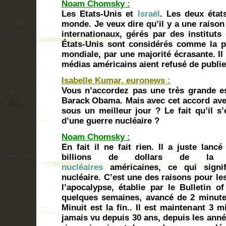
Noam Chomsky :
Les Etats-Unis et
Israël
. Les deux état
monde. Je veux dire qu’il y a une raiso
internationaux, gérés par des instituts
États-Unis sont considérés comme la p
mondiale, par une majorité écrasante. Il
médias américains aient refusé de publie
Isabelle Kumar, euronews :
Vous n’accordez pas une très grande e
Barack Obama. Mais avec cet accord avec
sous un meilleur jour ? Le fait qu’il s
d’une guerre nucléaire ?
Noam Chomsky :
En fait il ne fait rien. Il a juste lan
billions de dollars de la m
nucléaires
américaines, ce qui signif
nucléaire. C’est une des raisons pour le
l’apocalypse, établie par le Bulletin of
quelques semaines, avancé de 2 minute
Minuit est la fin.. Il est maintenant 3 
jamais vu depuis 30 ans, depuis les anné