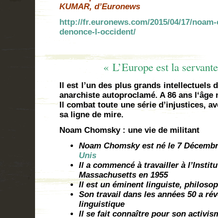
KUMAR, d’Euronews
http://fr.euronews.com/2015/04/17/noam-
denonce-l-occident/
« L’Europe est la servante de
Il est l’un des plus grands intellectuels
anarchiste autoproclamé. A 86 ans l‘âge n
Il combat toute une série d’injustices, a
sa ligne de mire.
Noam Chomsky : une vie de militant
Noam Chomsky est né le
7 Décembr
Unis
Il a commencé à travailler à l’Insti
Massachusetts en 1955
Il est un éminent linguiste, philoso
Son travail dans les années 50 a ré
linguistique
Il se fait connaître pour son activi